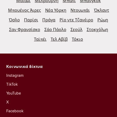
Μαϊάμι
Μελβούρνη
Μπαλί
Μπανγκόκ
Μπουένος Άιρες
Νέα Υόρκη
Ντουμπάι
Όκλαντ
Όσλο
Παρίσι
Πράγα
Ρίο ντε Τζανέιρο
Ρώμη
Σαν Φρανσίσκο
Σάο Πάολο
Σεούλ
Στοκχόλμη
Ταϊπέι
Τελ Αβίβ
Τόκιο
Κοινωνικά δίκτυα
Instagram
TikTok
YouTube
X
Facebook