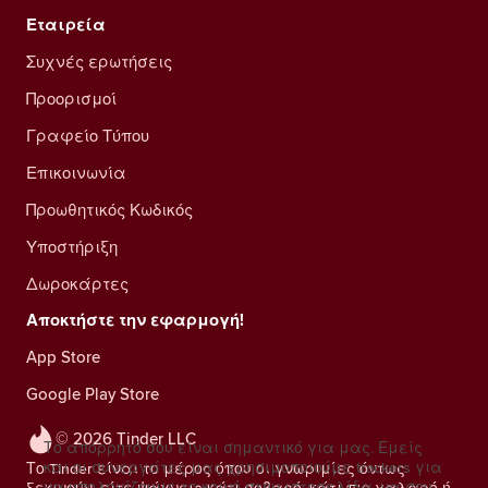
Εταιρεία
Συχνές ερωτήσεις
Προορισμοί
Γραφείο Τύπου
Επικοινωνία
Προωθητικός Κωδικός
Υποστήριξη
Δωροκάρτες
Αποκτήστε την εφαρμογή!
App Store
Google Play Store
© 2026 Tinder LLC
Το απόρρητό σου είναι σημαντικό για μας. Εμείς
και οι συνεργάτες μας χρησιμοποιούμε trackers για
Το Tinder είναι το μέρος όπου οι γνωριμίες όντως
να υπολογίζουμε το κοινό στην ιστοσελίδα, να σου
ξεκινούν, είτε ψάχνεις κάτι σοβαρό, κάτι πιο χαλαρό ή