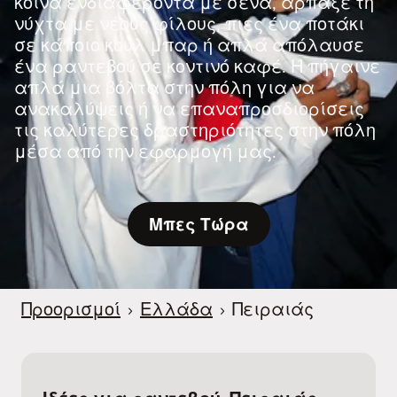
κοινά ενδιαφέροντα με σένα, άρπαξε τη
νύχτα με νέους φίλους, πιες ένα ποτάκι
σε κάποιο κουλ μπαρ ή απλά απόλαυσε
ένα ραντεβού σε κοντινό καφέ. Ή πήγαινε
απλά μια βόλτα στην πόλη για να
ανακαλύψεις ή να επαναπροσδιορίσεις
τις καλύτερες δραστηριότητες στην πόλη
μέσα από την εφαρμογή μας.
Μπες Τώρα
Προορισμοί
›
Ελλάδα
›
Πειραιάς