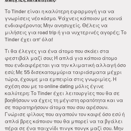
Το Tinder είναι η καλύτερη εφαρμογή για να
γνωρίσεις νέο κόσμο. Ψάχνεις κάποιον με κοινά
ενδιαφέροντα; Μην ανησυχείς. Θέλεις να
μιλήσεις για road trip ή για νυχτερινές αγορές; Το
Tinder έχει απ' όλα!
Τι θα έλεγες για ένα άτομο που σκάει στα
φεστιβάλ μαζί σου; Ή απλά για κάποιο άτομο
που ενδιαφέρεται για την κλιματική αλλαγή όσο
εσύ; Με 55 δισεκατομμύρια ταιριάσματα μέχρι
τώρα, έχουμε μια εμπειρία στις γνωριμίες. Η
σχέση σου με το online dating μόλις έγινε
καλύτερη: Το Tinder έχει λειτουργίες που θα σε
βοηθήσουν να έχεις τη μέγιστη ορατότητα και να
σε παρατηρήσουν άτομα που σου αρέσουν.
Γνώρισε φίλους που αγαπούν τον καφέ όσο εσύ ή
απλά βρες κάποιον που θα μπορεί να τα βγάλει
πέρα σε ένα παιχνίδι πινγκ πονγκ μαζί σου. Μην