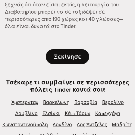
ξεχνάς ότι όταν είσαι εκτός, η λειτουργία του
Διαβατηρίου μπορεί να σε ταξιδέψει σε
περισσότερες από 190 χώρες και 40 γλώσσες—
όλα είναι δυνατά στο Tinder.
Ξεκίνησε
Τσέκαρε τι συμβαίνει σε περισσότερες
πόλεις Tinder κοντά σου!
Άμστερνταμ
Βαρκελώνη
Βαρσοβία
Βερολίνο
Δουβλίνο
Ελσίνκι
Κέιπ Τάουν
Κοπεγχάγη
Κωνσταντινούπολη
Λονδίνο
Λος Άντζελες
Μαδρίτη