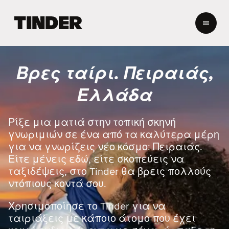
Α
ρ
χ
ι
κ
Βρες ταίρι. Πειραιάς,
ή
σ
Ελλάδα
ε
λ
ί
Ρίξε μια ματιά στην τοπική σκηνή
δ
γνωριμιών σε ένα από τα καλύτερα μέρη
α
για να γνωρίζεις νέο κόσμο: Πειραιάς.
T
Είτε μένεις εδώ, είτε σκοπεύεις να
i
ταξιδέψεις, στο Tinder θα βρεις πολλούς
n
d
ντόπιους κοντά σου.
e
r
Χρησιμοποίησε το Tinder για να
ταιριάξεις με κάποιο άτομο που έχει