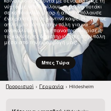
κοινά ενδιαφέροντα με σένα, άρπαξε τη
νύχτα με νέους φίλους, πιες ένα ποτάκι
σε κάποιο κουλ μπαρ ή απλά απόλαυσε
ένα ραντεβού σε κοντινό καφέ. Ή πήγαινε
απλά μια βόλτα στην πόλη για να
ανακαλύψεις ή να επαναπροσδιορίσεις
τις καλύτερες δραστηριότητες στην πόλη
μέσα από την εφαρμογή μας.
Μπες Τώρα
Προορισμοί
›
Γερμανία
›
Hildesheim