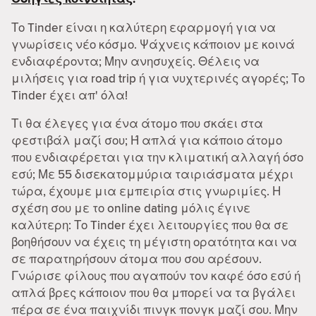
Το Tinder είναι η καλύτερη εφαρμογή για να
γνωρίσεις νέο κόσμο. Ψάχνεις κάποιον με κοινά
ενδιαφέροντα; Μην ανησυχείς. Θέλεις να
μιλήσεις για road trip ή για νυχτερινές αγορές; Το
Tinder έχει απ' όλα!
Τι θα έλεγες για ένα άτομο που σκάει στα
φεστιβάλ μαζί σου; Ή απλά για κάποιο άτομο
που ενδιαφέρεται για την κλιματική αλλαγή όσο
εσύ; Με 55 δισεκατομμύρια ταιριάσματα μέχρι
τώρα, έχουμε μια εμπειρία στις γνωριμίες. Η
σχέση σου με το online dating μόλις έγινε
καλύτερη: Το Tinder έχει λειτουργίες που θα σε
βοηθήσουν να έχεις τη μέγιστη ορατότητα και να
σε παρατηρήσουν άτομα που σου αρέσουν.
Γνώρισε φίλους που αγαπούν τον καφέ όσο εσύ ή
απλά βρες κάποιον που θα μπορεί να τα βγάλει
πέρα σε ένα παιχνίδι πινγκ πονγκ μαζί σου. Μην