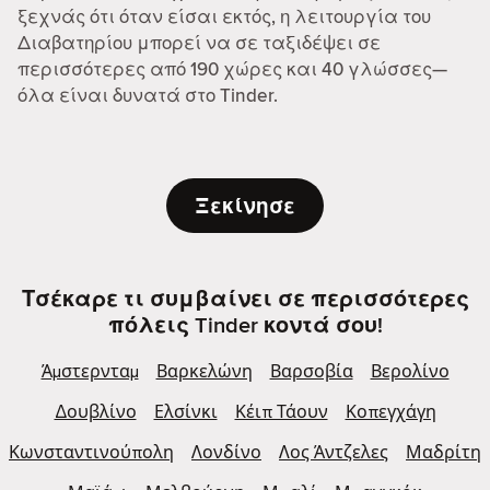
ξεχνάς ότι όταν είσαι εκτός, η λειτουργία του
Διαβατηρίου μπορεί να σε ταξιδέψει σε
περισσότερες από 190 χώρες και 40 γλώσσες—
όλα είναι δυνατά στο Tinder.
Ξεκίνησε
Τσέκαρε τι συμβαίνει σε περισσότερες
πόλεις Tinder κοντά σου!
Άμστερνταμ
Βαρκελώνη
Βαρσοβία
Βερολίνο
Δουβλίνο
Ελσίνκι
Κέιπ Τάουν
Κοπεγχάγη
Κωνσταντινούπολη
Λονδίνο
Λος Άντζελες
Μαδρίτη