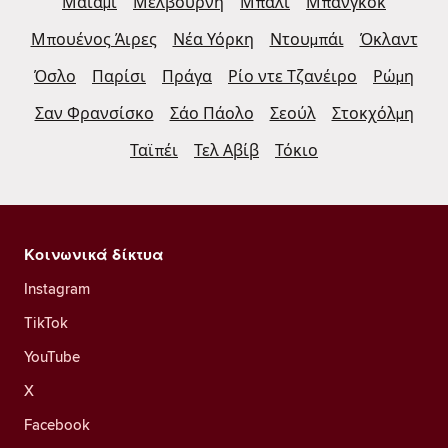
Μαϊάμι
Μελβούρνη
Μπαλί
Μπανγκόκ
Μπουένος Άιρες
Νέα Υόρκη
Ντουμπάι
Όκλαντ
Όσλο
Παρίσι
Πράγα
Ρίο ντε Τζανέιρο
Ρώμη
Σαν Φρανσίσκο
Σάο Πάολο
Σεούλ
Στοκχόλμη
Ταϊπέι
Τελ Αβίβ
Τόκιο
Κοινωνικά δίκτυα
Instagram
TikTok
YouTube
X
Facebook