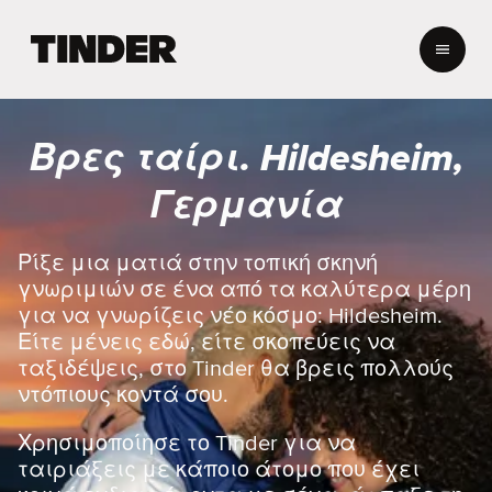
Α
ρ
χ
ι
κ
Βρες ταίρι. Hildesheim,
ή
σ
Γερμανία
ε
λ
ί
Ρίξε μια ματιά στην τοπική σκηνή
δ
γνωριμιών σε ένα από τα καλύτερα μέρη
α
για να γνωρίζεις νέο κόσμο: Hildesheim.
T
Είτε μένεις εδώ, είτε σκοπεύεις να
i
ταξιδέψεις, στο Tinder θα βρεις πολλούς
n
d
ντόπιους κοντά σου.
e
r
Χρησιμοποίησε το Tinder για να
ταιριάξεις με κάποιο άτομο που έχει