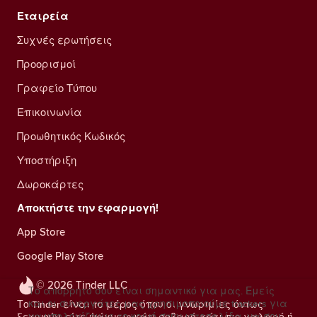
Εταιρεία
Συχνές ερωτήσεις
Προορισμοί
Γραφείο Τύπου
Επικοινωνία
Προωθητικός Κωδικός
Υποστήριξη
Δωροκάρτες
Αποκτήστε την εφαρμογή!
App Store
Google Play Store
© 2026 Tinder LLC
Το απόρρητό σου είναι σημαντικό για μας. Εμείς
και οι συνεργάτες μας χρησιμοποιούμε trackers για
Το Tinder είναι το μέρος όπου οι γνωριμίες όντως
να υπολογίζουμε το κοινό στην ιστοσελίδα, να σου
ξεκινούν, είτε ψάχνεις κάτι σοβαρό, κάτι πιο χαλαρό ή