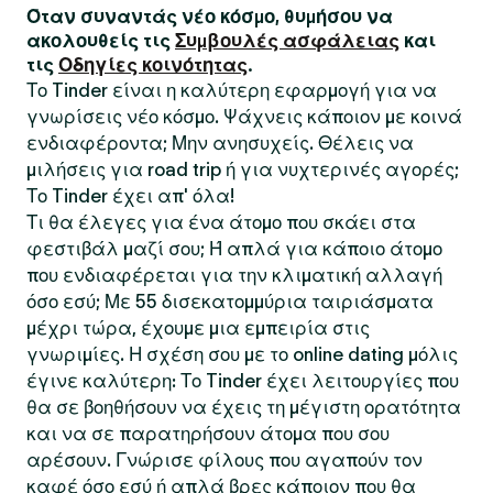
Όταν συναντάς νέο κόσμο, θυμήσου να
ακολουθείς τις
Συμβουλές ασφάλειας
και
τις
Οδηγίες κοινότητας
.
Το Tinder είναι η καλύτερη εφαρμογή για να
γνωρίσεις νέο κόσμο. Ψάχνεις κάποιον με κοινά
ενδιαφέροντα; Μην ανησυχείς. Θέλεις να
μιλήσεις για road trip ή για νυχτερινές αγορές;
Το Tinder έχει απ' όλα!
Τι θα έλεγες για ένα άτομο που σκάει στα
φεστιβάλ μαζί σου; Ή απλά για κάποιο άτομο
που ενδιαφέρεται για την κλιματική αλλαγή
όσο εσύ; Με 55 δισεκατομμύρια ταιριάσματα
μέχρι τώρα, έχουμε μια εμπειρία στις
γνωριμίες. Η σχέση σου με το online dating μόλις
έγινε καλύτερη: Το Tinder έχει λειτουργίες που
θα σε βοηθήσουν να έχεις τη μέγιστη ορατότητα
και να σε παρατηρήσουν άτομα που σου
αρέσουν. Γνώρισε φίλους που αγαπούν τον
καφέ όσο εσύ ή απλά βρες κάποιον που θα