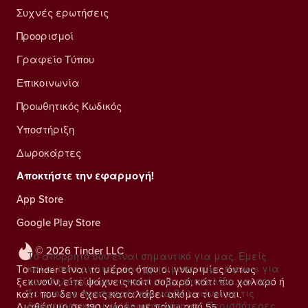
Συχνές ερωτήσεις
Προορισμοί
Γραφείο Τύπου
Επικοινωνία
Προωθητικός Κωδικός
Υποστήριξη
Δωροκάρτες
Αποκτήστε την εφαρμογή!
App Store
Google Play Store
© 2026 Tinder LLC
Το απόρρητό σου είναι σημαντικό για μας. Εμείς
και οι συνεργάτες μας χρησιμοποιούμε trackers για
Το Tinder είναι το μέρος όπου οι γνωριμίες όντως
να υπολογίζουμε το κοινό στην ιστοσελίδα, να σου
ξεκινούν, είτε ψάχνεις κάτι σοβαρό, κάτι πιο χαλαρό ή
δείχνουμε προσφορές και να βελτιώνουμε τις
κάτι που δεν έχεις καταλάβει ακόμα τι είναι.
διαφημιστικές μας δραστηριότητες.
Περισσότερες
Διαθέσιμο σε 190 χώρες με πάνω από 55