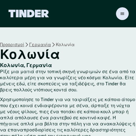
Α
ρ
χ
ι
κ
Προορισμοί
Γερμανία
Κολωνία
ή
Κολωνία
σ
ε
λ
Κολωνία, Γερμανία
ί
Ρίξε μια ματιά στην τοπική σκηνή γνωριμιών σε ένα από τα
δ
καλύτερα μέρη για να γνωρίζεις νέο κόσμο: Κολωνία. Είτε
α
μένεις εδώ, είτε σκοπεύεις να ταξιδέψεις, στο Tinder θα
βρεις πολλούς ντόπιους κοντά σου.
T
i
Χρησιμοποίησε το Tinder για να ταιριάξεις με κάποιο άτομο
n
που έχει κοινά ενδιαφέροντα με σένα, άρπαξε τη νύχτα
d
με νέους φίλους, πιες ένα ποτάκι σε κάποιο κουλ μπαρ ή
e
απλά απόλαυσε ένα ραντεβού σε κοντινό καφέ. Ή
r
πήγαινε απλά μια βόλτα στην πόλη για να ανακαλύψεις ή
να επαναπροσδιορίσεις τις καλύτερες δραστηριότητες
στην πόλη μέσα από την εφαρμογή μας.