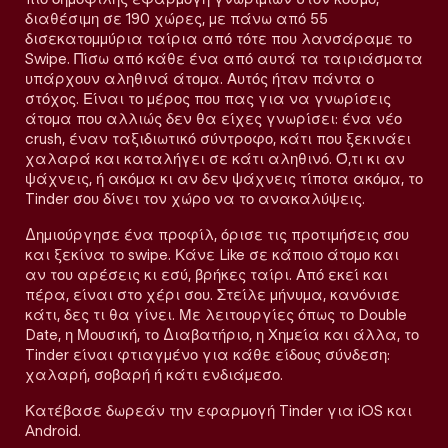
διαθέσιμη σε 190 χώρες, με πάνω από 55
δισεκατομμύρια ταίρια από τότε που λανσάραμε το
Swipe. Πίσω από κάθε ένα από αυτά τα ταιριάσματα
υπάρχουν αληθινά άτομα. Αυτός ήταν πάντα ο
στόχος. Είναι το μέρος που πας για να γνωρίσεις
άτομα που αλλιώς δεν θα είχες γνωρίσει: ένα νέο
crush, έναν ταξιδιωτικό σύντροφο, κάτι που ξεκινάει
χαλαρά και καταλήγει σε κάτι αληθινό. Ό,τι κι αν
ψάχνεις, ή ακόμα κι αν δεν ψάχνεις τίποτα ακόμα, το
Tinder σου δίνει τον χώρο να το ανακαλύψεις.
Δημιούργησε ένα προφίλ, όρισε τις προτιμήσεις σου
και ξεκίνα το swipe. Κάνε Like σε κάποιο άτομο και
αν του αρέσεις κι εσύ, βρήκες ταίρι. Από εκεί και
πέρα, είναι στο χέρι σου. Στείλε μήνυμα, κανόνισε
κάτι, δες τι θα γίνει. Με λειτουργίες όπως το Double
Date, η Μουσική, το Διαβατήριο, η Χημεία και άλλα, το
Tinder είναι φτιαγμένο για κάθε είδους σύνδεση:
χαλαρή, σοβαρή ή κάτι ενδιάμεσο.
Κατέβασε δωρεάν την εφαρμογή Tinder για iOS και
Android.