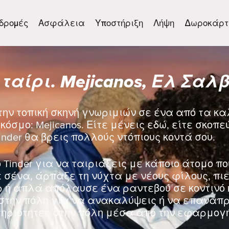
δρομές
Ασφάλεια
Υποστήριξη
Λήψη
Δωροκάρτ
 ταίρι. Mejicanos, Ελ Σαλ
την τοπική σκηνή γνωριμιών σε ένα από τα κ
κόσμο: Mejicanos. Είτε μένεις εδώ, είτε σκοπε
inder θα βρεις πολλούς ντόπιους κοντά σου.
 Tinder για να ταιριάξεις με κάποιο άτομο πο
σένα, άρπαξε τη νύχτα με νέους φίλους, πιε
ρ ή απλά απόλαυσε ένα ραντεβού σε κοντινό 
στην πόλη για να ανακαλύψεις ή να επαναπρο
ηριότητες στην πόλη μέσα από την εφαρμογή