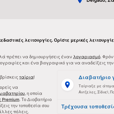
Delgado, 
σκεδαστικές λειτουργίες. Ορίστε μερικές λειτουργί
Απλά πρέπει να δημιουργήσεις έναν
λογαριασμό
. Φρόν
γραφίες και ένα βιογραφικό για να αναδείξεις την
Διαβατήριο 
 βρίσκεις
ταίρια
!
Ταίριαξε με άτομα 
πορείς να
Άντζελες, Σίδνεϊ, Π
Διαβατηρίου
, η οποία
 Premium
. Το Διαβατήριο
ξεις την τοποθεσία σου
Τρέχουσα τοποθεσί
άλλες πόλεις.