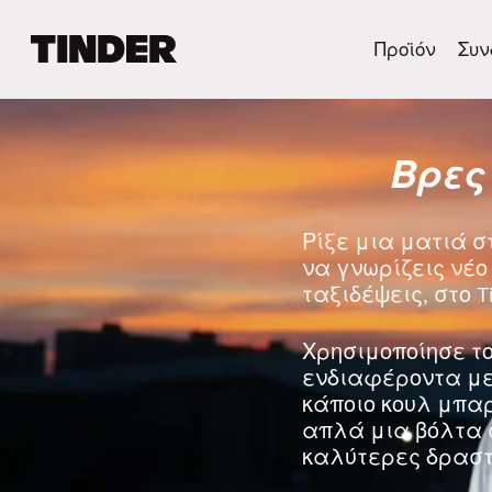
Α
Προϊόν
Συν
ρ
χ
ι
κ
Βρες
ή
σ
ε
λ
Ρίξε μια ματιά σ
ί
να γνωρίζεις νέο 
δ
ταξιδέψεις, στο T
α
T
i
Χρησιμοποίησε το
n
ενδιαφέροντα με 
d
κάποιο κουλ μπα
e
απλά μια βόλτα 
r
καλύτερες δραστ