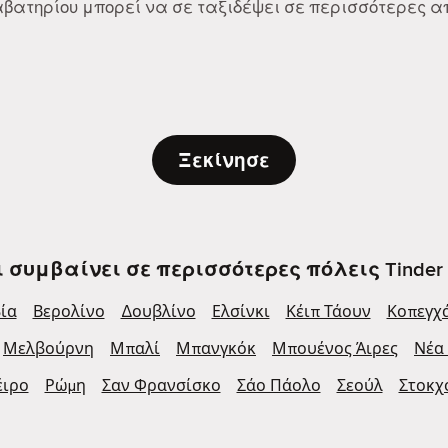
Διαβατηρίου μπορεί να σε ταξιδέψει σε περισσότερες 
Ξεκίνησε
ι συμβαίνει σε περισσότερες πόλεις Tinder 
ία
Βερολίνο
Δουβλίνο
Ελσίνκι
Κέιπ Τάουν
Κοπεγχ
Μελβούρνη
Μπαλί
Μπανγκόκ
Μπουένος Άιρες
Νέα
έιρο
Ρώμη
Σαν Φρανσίσκο
Σάο Πάολο
Σεούλ
Στοκχ