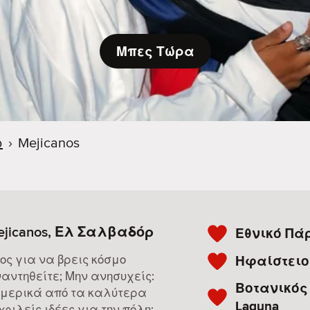
Μπες Τώρα
ρ
›
Mejicanos
ejicanos, Ελ Σαλβαδόρ
Εθνικό Πάρ
ος για να βρεις κόσμο
Ηφαίστειο 
αντηθείτε; Μην ανησυχείς:
Βοτανικός 
 μερικά από τα καλύτερα
Laguna
φιλείς ιδέες για την πόλη: