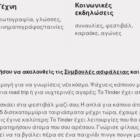
Κοινωνικές
Τέχνη
εκδηλώσεις
φωτογραφία, γλώσσες,
συναυλίες, φεστιβάλ,
κινηματογράφος/ταινίες
καραόκε, αγώνες
ήσου να ακολουθείς τις
Συμβουλές ασφάλειας
και
ρμογή για να γνωρίσεις νέο κόσμο. Ψάχνεις κάποιον 
α road trip ή για νυχτερινές αγορές; Το Tinder έχει α
 σκάει στα φεστιβάλ μαζί σου; Ή απλά για κάποιο άτ
55 δισεκατομμύρια ταιριάσματα μέχρι τώρα, έχουμε μ
λις έγινε καλύτερη: Το Tinder έχει λειτουργίες που θα
αρατηρήσουν άτομα που σου αρέσουν. Γνώρισε φίλους 
ί να τα βγάλει πέρα σε ένα παιχνίδι πινγκ πονγκ μαζ