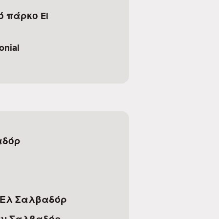
ό πάρκο El
onial
αδόρ
a, Ελ Σαλβαδόρ