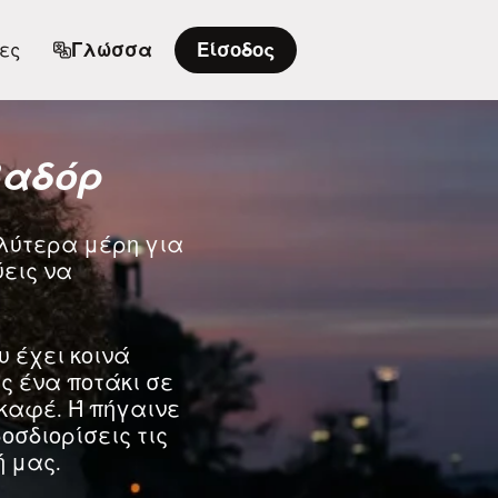
ες
Γλώσσα
Είσοδος
βαδόρ
αλύτερα μέρη για
ύεις να
υ έχει κοινά
ς ένα ποτάκι σε
καφέ. Ή πήγαινε
σδιορίσεις τις
 μας.