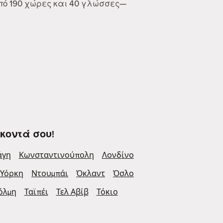
από 190 χώρες και 40 γλώσσες—
κοντά σου!
άγη
Κωνσταντινούπολη
Λονδίνο
 Υόρκη
Ντουμπάι
Όκλαντ
Όσλο
όλμη
Ταϊπέι
Τελ Αβίβ
Τόκιο