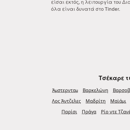
είσαι εκτός, η λειτουργία του 
όλα είναι δυνατά στο Tinder.
Τσέκαρε τ
Άμστερνταμ
Βαρκελώνη
Βαρσοβ
Λος Άντζελες
Μαδρίτη
Μαϊάμι
Παρίσι
Πράγα
Ρίο ντε Τζαν