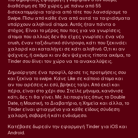
διαθέσιμη σε 190 χώρες, με πάνω από 55
δισεκατομμύρια ταίρια από τότε που λανσάραμε το
Swipe. Πίσω από κάθε ένα από αυτά τα ταιριάσματα
υπάρχουν αληθινά άτομα. Αυτός ήταν πάντα ο
στόχος. Είναι το μέρος που πας για να γνωρίσεις
άτομα που αλλιώς δεν θα είχες γνωρίσει: ένα νέο
crush, έναν ταξιδιωτικό σύντροφο, κάτι που ξεκινάει
χαλαρά και καταλήγει σε κάτι αληθινό. Ό,τι κι αν
ψάχνεις, ή ακόμα κι αν δεν ψάχνεις τίποτα ακόμα, το
Tinder σου δίνει τον χώρο να το ανακαλύψεις.
Δημιούργησε ένα προφίλ, όρισε τις προτιμήσεις σου
και ξεκίνα το swipe. Κάνε Like σε κάποιο άτομο και
αν του αρέσεις κι εσύ, βρήκες ταίρι. Από εκεί και
πέρα, είναι στο χέρι σου. Στείλε μήνυμα, κανόνισε
κάτι, δες τι θα γίνει. Με λειτουργίες όπως το Double
Date, η Μουσική, το Διαβατήριο, η Χημεία και άλλα, το
Tinder είναι φτιαγμένο για κάθε είδους σύνδεση:
χαλαρή, σοβαρή ή κάτι ενδιάμεσο.
Κατέβασε δωρεάν την εφαρμογή Tinder για iOS και
Android.