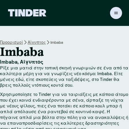
Α
ρ
χ
ι
κ
Προορισμοί
Αίγυπτος
Imbaba
ή
Imbaba
σ
ε
λ
Imbaba, Αίγυπτος
ί
Ρίξε μια ματιά στην τοπική σκηνή γνωριμιών σε ένα από τα
δ
καλύτερα μέρη για να γνωρίζεις νέο κόσμο: Imbaba. Είτε
α
μένεις εδώ, είτε σκοπεύεις να ταξιδέψεις, στο Tinder θα
βρεις πολλούς ντόπιους κοντά σου.
T
i
Χρησιμοποίησε το Tinder για να ταιριάξεις με κάποιο άτομο
n
που έχει κοινά ενδιαφέροντα με σένα, άρπαξε τη νύχτα
d
με νέους φίλους, πιες ένα ποτάκι σε κάποιο κουλ μπαρ ή
e
απλά απόλαυσε ένα ραντεβού σε κοντινό καφέ. Ή
r
πήγαινε απλά μια βόλτα στην πόλη για να ανακαλύψεις ή
να επαναπροσδιορίσεις τις καλύτερες δραστηριότητες
στην πόλη μέσα από την εφαρμογή μας.