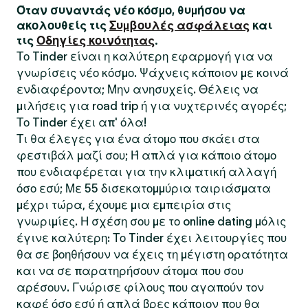
Όταν συναντάς νέο κόσμο, θυμήσου να
ακολουθείς τις
Συμβουλές ασφάλειας
και
τις
Οδηγίες κοινότητας
.
Το Tinder είναι η καλύτερη εφαρμογή για να
γνωρίσεις νέο κόσμο. Ψάχνεις κάποιον με κοινά
ενδιαφέροντα; Μην ανησυχείς. Θέλεις να
μιλήσεις για road trip ή για νυχτερινές αγορές;
Το Tinder έχει απ' όλα!
Τι θα έλεγες για ένα άτομο που σκάει στα
φεστιβάλ μαζί σου; Ή απλά για κάποιο άτομο
που ενδιαφέρεται για την κλιματική αλλαγή
όσο εσύ; Με 55 δισεκατομμύρια ταιριάσματα
μέχρι τώρα, έχουμε μια εμπειρία στις
γνωριμίες. Η σχέση σου με το online dating μόλις
έγινε καλύτερη: Το Tinder έχει λειτουργίες που
θα σε βοηθήσουν να έχεις τη μέγιστη ορατότητα
και να σε παρατηρήσουν άτομα που σου
αρέσουν. Γνώρισε φίλους που αγαπούν τον
καφέ όσο εσύ ή απλά βρες κάποιον που θα