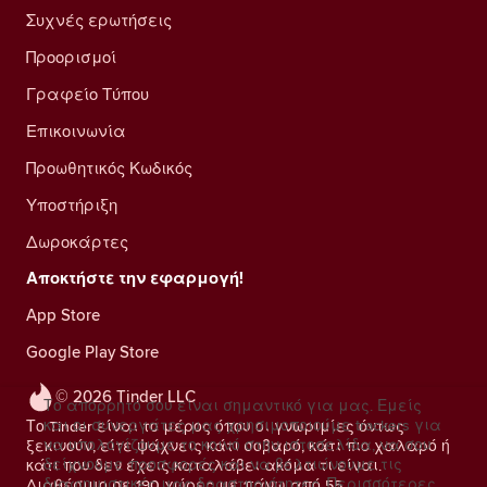
Συχνές ερωτήσεις
Προορισμοί
Γραφείο Τύπου
Επικοινωνία
Προωθητικός Κωδικός
Υποστήριξη
Δωροκάρτες
Αποκτήστε την εφαρμογή!
App Store
Google Play Store
© 2026 Tinder LLC
Το απόρρητό σου είναι σημαντικό για μας. Εμείς
και οι συνεργάτες μας χρησιμοποιούμε trackers για
Το Tinder είναι το μέρος όπου οι γνωριμίες όντως
να υπολογίζουμε το κοινό στην ιστοσελίδα, να σου
ξεκινούν, είτε ψάχνεις κάτι σοβαρό, κάτι πιο χαλαρό ή
δείχνουμε προσφορές και να βελτιώνουμε τις
κάτι που δεν έχεις καταλάβει ακόμα τι είναι.
διαφημιστικές μας δραστηριότητες.
Περισσότερες
Διαθέσιμο σε 190 χώρες με πάνω από 55