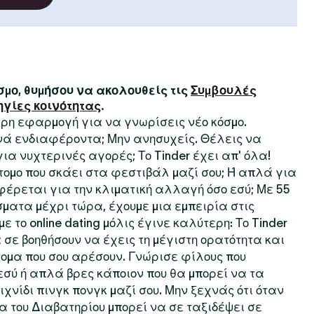
μο, θυμήσου να ακολουθείς τις
Συμβουλές
ηγίες κοινότητας
.
τερη εφαρμογή για να γνωρίσεις νέο κόσμο.
ινά ενδιαφέροντα; Μην ανησυχείς. Θέλεις να
 για νυχτερινές αγορές; Το Tinder έχει απ' όλα!
τομο που σκάει στα φεστιβάλ μαζί σου; Ή απλά για
φέρεται για την κλιματική αλλαγή όσο εσύ; Με 55
ματα μέχρι τώρα, έχουμε μια εμπειρία στις
ε το online dating μόλις έγινε καλύτερη: Το Tinder
 σε βοηθήσουν να έχεις τη μέγιστη ορατότητα και
ομα που σου αρέσουν. Γνώρισε φίλους που
σύ ή απλά βρες κάποιον που θα μπορεί να τα
χνίδι πινγκ πονγκ μαζί σου. Μην ξεχνάς ότι όταν
ία του Διαβατηρίου μπορεί να σε ταξιδέψει σε