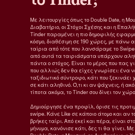
Με λειτουργίες όπως το Double Date, η Μου
Διαβατήριο, οι Στόχοι Σχέσης και η Επα
Tinder παραμένει η πιο δημοφιλής εφαρμ
κόσμο, διαθέσιμη σε 190 χώρες, με πάνω 
ταίρια από τότε που λανσάραμε το Swipe
από αυτά τα ταιριάσματα υπάρχουν αληθ
πάντα ο στόχος. Είναι το μέρος που πας 
που αλλιώς δεν θα είχες γνωρίσει: ένα ν
ταξιδιωτικό σύντροφο, κάτι που ξεκινάε
σε κάτι αληθινό. Ό,τι κι αν ψάχνεις, ή ακ
τίποτα ακόμα, το Tinder σου δίνει τον χώ
Δημιούργησε ένα προφίλ, όρισε τις προτιμ
swipe. Κάνε Like σε κάποιο άτομο και αν τ
βρήκες ταίρι. Από εκεί και πέρα, είναι στο
μήνυμα, κανόνισε κάτι, δες τι θα γίνει. Μ