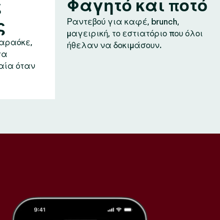
ς
Φαγητό και ποτό
ς
Ραντεβού για καφέ, brunch,
μαγειρική, το εστιατόριο που όλοι
καραόκε,
ήθελαν να δοκιμάσουν.
τα
αία όταν