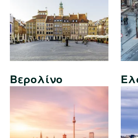
Βερολίνο
Ελ