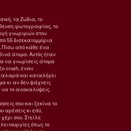
σική, τα Ζώδια, το
λήθευση φωτογραφίας, το
ογή γνωριμιών στον
από 55 δισεκατομμύρια
. Πίσω από κάθε ένα
ινά άτομα. Αυτός ήταν
για να γνωρίσεις άτομα
έο crush, έναν
ι χαλαρά και καταλήγει
όμα κι αν δεν ψάχνεις
ρο να το ανακαλύψεις.
ήσεις σου και ξεκίνα το
ου αρέσεις κι εσύ,
 χέρι σου. Στείλε
ε λειτουργίες όπως το