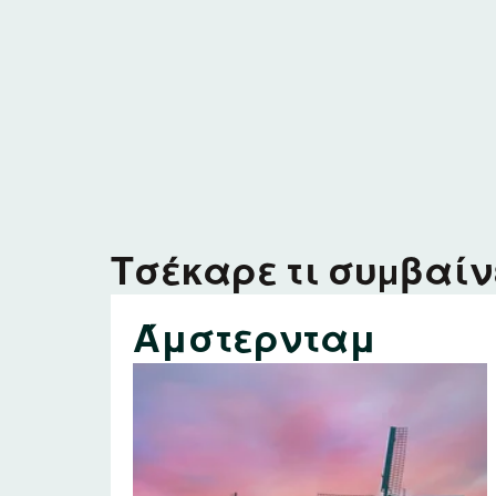
Τσέκαρε τι συμβαίνε
Άμστερνταμ