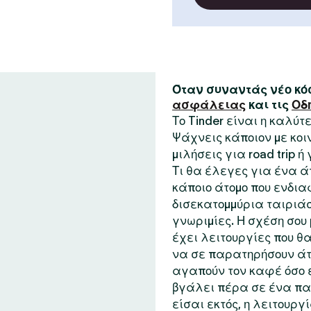
Όταν συναντάς νέο κόσ
ασφάλειας
και τις
Οδ
Το Tinder είναι η καλύ
Ψάχνεις κάποιον με κο
μιλήσεις για road trip ή
Τι θα έλεγες για ένα ά
κάποιο άτομο που ενδια
δισεκατομμύρια ταιριάσ
γνωριμίες. Η σχέση σου μ
έχει λειτουργίες που θα
να σε παρατηρήσουν άτ
αγαπούν τον καφέ όσο ε
βγάλει πέρα σε ένα παι
είσαι εκτός, η λειτουργ