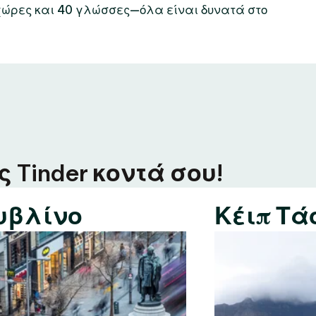
χώρες και 40 γλώσσες—όλα είναι δυνατά στο
 Tinder κοντά σου!
υβλίνο
Κέιπ Τά