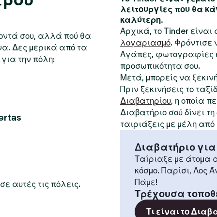
λειτουργίες που θα κά
καλύτερη.
Αρχικά, το Tinder είνα
κοντά σου, αλλά πού θα
λογαριασμό
. Φρόντισε
να. Δες μερικά από τα
Αγάπες, φωτογραφίες κ
για την πόλη:
προσωπικότητα σου.
Μετά, μπορείς να ξεκιν
Πριν ξεκινήσεις το ταξί
Διαβατηρίου
, η οποία 
Διαβατήριο σού δίνει τ
rtas
ταιριάξεις με μέλη από
Διαβατήριο για
Ταίριαξε με άτομα α
κόσμο. Παρίσι, Λος Ά
Πάμε!
σε αυτές τις πόλεις.
Τρέχουσα τοποθ
Τι είναι το Διαβ