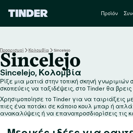
Α
Προϊόν
Συν
ρ
χ
ι
κ
ή
σ
Προορισμοί
Κολομβία
Sincelejo
Sincelejo
ε
λ
ί
Sincelejo, Κολομβία
δ
Ρίξε μια ματιά στην τοπική σκηνή γνωριμιών σ
α
T
σκοπεύεις να ταξιδέψεις, στο Tinder θα βρεις
i
Χρησιμοποίησε το Tinder για να ταιριάξεις μ
n
πιες ένα ποτάκι σε κάποιο κουλ μπαρ ή απλ
d
e
ανακαλύψεις ή να επαναπροσδιορίσεις τις κ
r
Μερικές ιδέες για ραντ