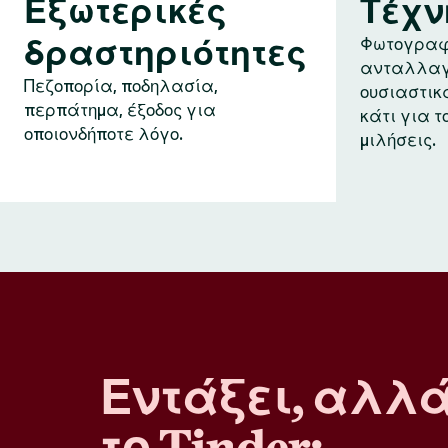
Εξωτερικές
Τέχν
δραστηριότητες
Φωτογραφ
ανταλλαγ
Πεζοπορία, ποδηλασία,
ουσιαστικ
περπάτημα, έξοδος για
κάτι για τ
οποιονδήποτε λόγο.
μιλήσεις.
Εντάξει, αλλ
το Tinder;