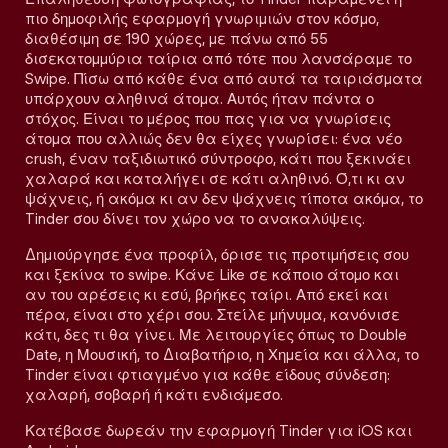
πιο δημοφιλής εφαρμογή γνωριμιών στον κόσμο,
διαθέσιμη σε 190 χώρες, με πάνω από 55
δισεκατομμύρια ταίρια από τότε που λανσάραμε το
Swipe. Πίσω από κάθε ένα από αυτά τα ταιριάσματα
υπάρχουν αληθινά άτομα. Αυτός ήταν πάντα ο
στόχος. Είναι το μέρος που πας για να γνωρίσεις
άτομα που αλλιώς δεν θα είχες γνωρίσει: ένα νέο
crush, έναν ταξιδιωτικό σύντροφο, κάτι που ξεκινάει
χαλαρά και καταλήγει σε κάτι αληθινό. Ό,τι κι αν
ψάχνεις, ή ακόμα κι αν δεν ψάχνεις τίποτα ακόμα, το
Tinder σου δίνει τον χώρο να το ανακαλύψεις.
Δημιούργησε ένα προφίλ, όρισε τις προτιμήσεις σου
και ξεκίνα το swipe. Κάνε Like σε κάποιο άτομο και
αν του αρέσεις κι εσύ, βρήκες ταίρι. Από εκεί και
πέρα, είναι στο χέρι σου. Στείλε μήνυμα, κανόνισε
κάτι, δες τι θα γίνει. Με λειτουργίες όπως το Double
Date, η Μουσική, το Διαβατήριο, η Χημεία και άλλα, το
Tinder είναι φτιαγμένο για κάθε είδους σύνδεση:
χαλαρή, σοβαρή ή κάτι ενδιάμεσο.
Κατέβασε δωρεάν την εφαρμογή Tinder για iOS και