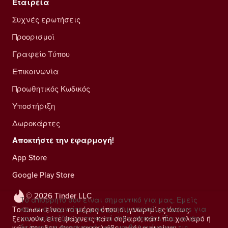
Εταιρεία
Συχνές ερωτήσεις
Προορισμοί
Γραφείο Τύπου
Επικοινωνία
Προωθητικός Κωδικός
Υποστήριξη
Δωροκάρτες
Αποκτήστε την εφαρμογή!
App Store
Google Play Store
© 2026 Tinder LLC
Το απόρρητό σου είναι σημαντικό για μας. Εμείς
και οι συνεργάτες μας χρησιμοποιούμε trackers για
Το Tinder είναι το μέρος όπου οι γνωριμίες όντως
να υπολογίζουμε το κοινό στην ιστοσελίδα, να σου
ξεκινούν, είτε ψάχνεις κάτι σοβαρό, κάτι πιο χαλαρό ή
δείχνουμε προσφορές και να βελτιώνουμε τις