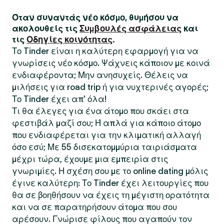
Όταν συναντάς νέο κόσμο, θυμήσου να
ακολουθείς τις
Συμβουλές ασφάλειας
και
τις
Οδηγίες κοινότητας
.
Το Tinder είναι η καλύτερη εφαρμογή για να
γνωρίσεις νέο κόσμο. Ψάχνεις κάποιον με κοινά
ενδιαφέροντα; Μην ανησυχείς. Θέλεις να
μιλήσεις για road trip ή για νυχτερινές αγορές;
Το Tinder έχει απ' όλα!
Τι θα έλεγες για ένα άτομο που σκάει στα
φεστιβάλ μαζί σου; Ή απλά για κάποιο άτομο
που ενδιαφέρεται για την κλιματική αλλαγή
όσο εσύ; Με 55 δισεκατομμύρια ταιριάσματα
μέχρι τώρα, έχουμε μια εμπειρία στις
γνωριμίες. Η σχέση σου με το online dating μόλις
έγινε καλύτερη: Το Tinder έχει λειτουργίες που
θα σε βοηθήσουν να έχεις τη μέγιστη ορατότητα
και να σε παρατηρήσουν άτομα που σου
αρέσουν. Γνώρισε φίλους που αγαπούν τον