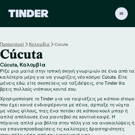
Α
ρ
χ
ι
κ
Προορισμοί
Κολομβία
Cúcuta
ή
Cúcuta
σ
ε
λ
Cúcuta, Κολομβία
ί
Ρίξε μια ματιά στην τοπική σκηνή γνωριμιών σε ένα από τα
δ
καλύτερα μέρη για να γνωρίζεις νέο κόσμο: Cúcuta. Είτε
α
μένεις εδώ, είτε σκοπεύεις να ταξιδέψεις, στο Tinder θα
βρεις πολλούς ντόπιους κοντά σου.
T
i
Χρησιμοποίησε το Tinder για να ταιριάξεις με κάποιο άτομο
n
που έχει κοινά ενδιαφέροντα με σένα, άρπαξε τη νύχτα
d
με νέους φίλους, πιες ένα ποτάκι σε κάποιο κουλ μπαρ ή
e
απλά απόλαυσε ένα ραντεβού σε κοντινό καφέ. Ή
r
πήγαινε απλά μια βόλτα στην πόλη για να ανακαλύψεις ή
να επαναπροσδιορίσεις τις καλύτερες δραστηριότητες
στην πόλη μέσα από την εφαρμογή μας.