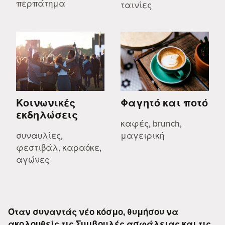
περπάτημα
ταινίες
Κοινωνικές
Φαγητό και ποτό
εκδηλώσεις
καφές, brunch,
συναυλίες,
μαγειρική
φεστιβάλ, καραόκε,
αγώνες
Όταν συναντάς νέο κόσμο, θυμήσου να
ακολουθείς τις
Συμβουλές ασφάλειας
και τις