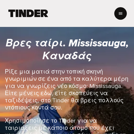
Α
ρ
χ
ι
κ
Βρες ταίρι. Mississauga,
ή
σ
Καναδάς
ε
λ
ί
Ρίξε μια ματιά στην τοπική σκηνή
δ
γνωριμιών σε ένα από τα καλύτερα μέρη
α
για να γνωρίζεις νέο κόσμο: Mississauga.
T
Είτε μένεις εδώ, είτε σκοπεύεις να
i
ταξιδέψεις, στο Tinder θα βρεις πολλούς
n
d
ντόπιους κοντά σου.
e
r
Χρησιμοποίησε το Tinder για να
ταιριάξεις με κάποιο άτομο που έχει