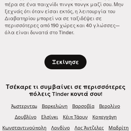
πέρα σε ένα παιχνίδι πινγκ πονγκ μαζί σου. Μην
ξεχνάς ότι όταν είσαι εκτός, η λειτουργία του
Διαβατηρίου μπορεί να σε ταξιδέψει σε
περισσότερες από 190 χώρες και 40 γλώσσες—
όλα είναι δυνατά στο Tinder.
Ξεκίνησε
Τσέκαρε τι συμβαίνει σε περισσότερες
πόλεις Tinder κοντά σου!
Άμστερνταμ
Βαρκελώνη
Βαρσοβία
Βερολίνο
Δουβλίνο
Ελσίνκι
Κέιπ Τάουν
Κοπεγχάγη
Κωνσταντινούπολη
Λονδίνο
Λος Άντζελες
Μαδρίτη