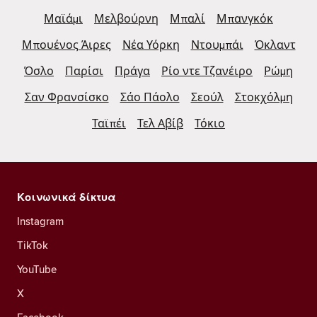
Μαϊάμι
Μελβούρνη
Μπαλί
Μπανγκόκ
Μπουένος Άιρες
Νέα Υόρκη
Ντουμπάι
Όκλαντ
Όσλο
Παρίσι
Πράγα
Ρίο ντε Τζανέιρο
Ρώμη
Σαν Φρανσίσκο
Σάο Πάολο
Σεούλ
Στοκχόλμη
Ταϊπέι
Τελ Αβίβ
Τόκιο
Κοινωνικά δίκτυα
Instagram
TikTok
YouTube
X