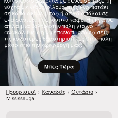
κοινά ενδιαφέροντα με σένα, άρπαξε τη
νύχτα με νέους φίλους, πιες ένα ποτάκι
σε κάποιο κουλ μπαρ ή απλά απόλαυσε
ένα ραντεβού σε κοντινό καφέ. Ή πήγαινε
απλά μια βόλτα στην πόλη για να
ανακαλύψεις ή να επαναπροσδιορίσεις
τις καλύτερες δραστηριότητες στην πόλη
μέσα από την εφαρμογή μας.
Μπες Τώρα
Προορισμοί
›
Καναδάς
›
Οντάριο
›
Mississauga