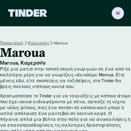
Α
ρ
χ
ι
κ
Προορισμοί
Καμερούν
Maroua
ή
Maroua
σ
ε
λ
Maroua, Καμερούν
ί
Ρίξε μια ματιά στην τοπική σκηνή γνωριμιών σε ένα από τα
δ
καλύτερα μέρη για να γνωρίζεις νέο κόσμο: Maroua. Είτε
α
μένεις εδώ, είτε σκοπεύεις να ταξιδέψεις, στο Tinder θα
βρεις πολλούς ντόπιους κοντά σου.
T
i
Χρησιμοποίησε το Tinder για να ταιριάξεις με κάποιο άτομο
n
που έχει κοινά ενδιαφέροντα με σένα, άρπαξε τη νύχτα
d
με νέους φίλους, πιες ένα ποτάκι σε κάποιο κουλ μπαρ ή
e
απλά απόλαυσε ένα ραντεβού σε κοντινό καφέ. Ή
r
πήγαινε απλά μια βόλτα στην πόλη για να ανακαλύψεις ή
να επαναπροσδιορίσεις τις καλύτερες δραστηριότητες
στην πόλη μέσα από την εφαρμογή μας.