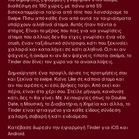
διαθέσιμη σε 190 χώρες, με πάνω από 55
δισεκατομμύρια ταίρια από τότε που λανσάραμε το
Swipe. Πίσω από κάθε ένα από αυτά τα ταιριάσματα
υπάρχουν αληθινά άτομα. Αυτός ήταν πάντα ο
στόχος. Είναι το μέρος που πας για να γνωρίσεις
άτομα που αλλιώς δεν θα είχες γνωρίσει: ένα νέο
crush, έναν ταξιδιωτικό σύντροφο, κάτι που ξεκινάει
χαλαρά και καταλήγει σε κάτι αληθινό. Ό,τι κι αν
ψάχνεις, ή ακόμα κι αν δεν ψάχνεις τίποτα ακόμα, το
Tinder σου δίνει τον χώρο να το ανακαλύψεις.
Δημιούργησε ένα προφίλ, όρισε τις προτιμήσεις σου
και ξεκίνα το swipe. Κάνε Like σε κάποιο άτομο και
αν του αρέσεις κι εσύ, βρήκες ταίρι. Από εκεί και
πέρα, είναι στο χέρι σου. Στείλε μήνυμα, κανόνισε
κάτι, δες τι θα γίνει. Με λειτουργίες όπως το Double
Date, η Μουσική, το Διαβατήριο, η Χημεία και άλλα, το
Tinder είναι φτιαγμένο για κάθε είδους σύνδεση:
χαλαρή, σοβαρή ή κάτι ενδιάμεσο.
Κατέβασε δωρεάν την εφαρμογή Tinder για iOS και
Android.