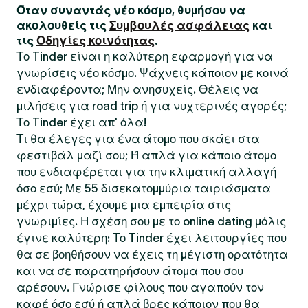
Όταν συναντάς νέο κόσμο, θυμήσου να
ακολουθείς τις
Συμβουλές ασφάλειας
και
τις
Οδηγίες κοινότητας
.
Το Tinder είναι η καλύτερη εφαρμογή για να
γνωρίσεις νέο κόσμο. Ψάχνεις κάποιον με κοινά
ενδιαφέροντα; Μην ανησυχείς. Θέλεις να
μιλήσεις για road trip ή για νυχτερινές αγορές;
Το Tinder έχει απ' όλα!
Τι θα έλεγες για ένα άτομο που σκάει στα
φεστιβάλ μαζί σου; Ή απλά για κάποιο άτομο
που ενδιαφέρεται για την κλιματική αλλαγή
όσο εσύ; Με 55 δισεκατομμύρια ταιριάσματα
μέχρι τώρα, έχουμε μια εμπειρία στις
γνωριμίες. Η σχέση σου με το online dating μόλις
έγινε καλύτερη: Το Tinder έχει λειτουργίες που
θα σε βοηθήσουν να έχεις τη μέγιστη ορατότητα
και να σε παρατηρήσουν άτομα που σου
αρέσουν. Γνώρισε φίλους που αγαπούν τον
καφέ όσο εσύ ή απλά βρες κάποιον που θα