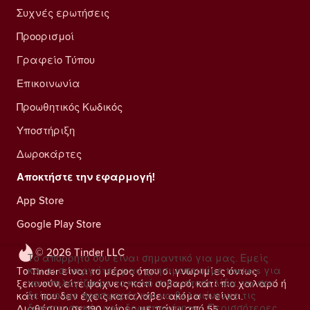
Συχνές ερωτήσεις
Προορισμοί
Γραφείο Τύπου
Επικοινωνία
Προωθητικός Κωδικός
Υποστήριξη
Δωροκάρτες
Αποκτήστε την εφαρμογή!
App Store
Google Play Store
© 2026 Tinder LLC
Το απόρρητό σου είναι σημαντικό για μας. Εμείς
και οι συνεργάτες μας χρησιμοποιούμε trackers για
Το Tinder είναι το μέρος όπου οι γνωριμίες όντως
να υπολογίζουμε το κοινό στην ιστοσελίδα, να σου
ξεκινούν, είτε ψάχνεις κάτι σοβαρό, κάτι πιο χαλαρό ή
δείχνουμε προσφορές και να βελτιώνουμε τις
κάτι που δεν έχεις καταλάβει ακόμα τι είναι.
διαφημιστικές μας δραστηριότητες.
Περισσότερες
Διαθέσιμο σε 190 χώρες με πάνω από 55