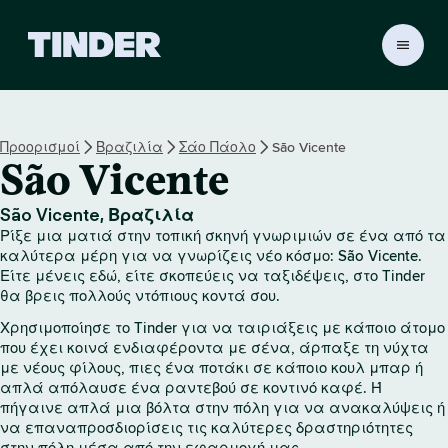
Α
ρ
χ
ι
κ
Προορισμοί
Βραζιλία
Σάο Πάολο
São Vicente
ή
São Vicente
σ
ε
λ
São Vicente, Βραζιλία
ί
Ρίξε μια ματιά στην τοπική σκηνή γνωριμιών σε ένα από τα
δ
καλύτερα μέρη για να γνωρίζεις νέο κόσμο: São Vicente.
α
Είτε μένεις εδώ, είτε σκοπεύεις να ταξιδέψεις, στο Tinder
θα βρεις πολλούς ντόπιους κοντά σου.
T
i
Χρησιμοποίησε το Tinder για να ταιριάξεις με κάποιο άτομο
n
που έχει κοινά ενδιαφέροντα με σένα, άρπαξε τη νύχτα
d
με νέους φίλους, πιες ένα ποτάκι σε κάποιο κουλ μπαρ ή
e
απλά απόλαυσε ένα ραντεβού σε κοντινό καφέ. Ή
r
πήγαινε απλά μια βόλτα στην πόλη για να ανακαλύψεις ή
να επαναπροσδιορίσεις τις καλύτερες δραστηριότητες
στην πόλη μέσα από την εφαρμογή μας.