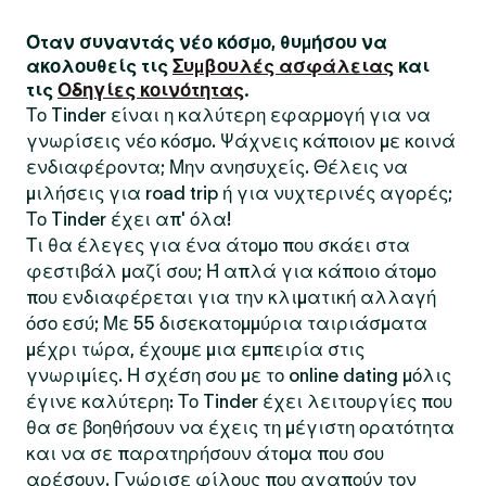
Όταν συναντάς νέο κόσμο, θυμήσου να
ακολουθείς τις
Συμβουλές ασφάλειας
και
τις
Οδηγίες κοινότητας
.
Το Tinder είναι η καλύτερη εφαρμογή για να
γνωρίσεις νέο κόσμο. Ψάχνεις κάποιον με κοινά
ενδιαφέροντα; Μην ανησυχείς. Θέλεις να
μιλήσεις για road trip ή για νυχτερινές αγορές;
Το Tinder έχει απ' όλα!
Τι θα έλεγες για ένα άτομο που σκάει στα
φεστιβάλ μαζί σου; Ή απλά για κάποιο άτομο
που ενδιαφέρεται για την κλιματική αλλαγή
όσο εσύ; Με 55 δισεκατομμύρια ταιριάσματα
μέχρι τώρα, έχουμε μια εμπειρία στις
γνωριμίες. Η σχέση σου με το online dating μόλις
έγινε καλύτερη: Το Tinder έχει λειτουργίες που
θα σε βοηθήσουν να έχεις τη μέγιστη ορατότητα
και να σε παρατηρήσουν άτομα που σου
αρέσουν. Γνώρισε φίλους που αγαπούν τον