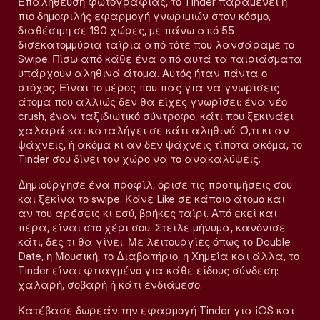
Επαλήθευση φωτογραφίας, το Tinder παραμένει η
πιο δημοφιλής εφαρμογή γνωριμιών στον κόσμο,
διαθέσιμη σε 190 χώρες, με πάνω από 55
δισεκατομμύρια ταίρια από τότε που λανσάραμε το
Swipe. Πίσω από κάθε ένα από αυτά τα ταιριάσματα
υπάρχουν αληθινά άτομα. Αυτός ήταν πάντα ο
στόχος. Είναι το μέρος που πας για να γνωρίσεις
άτομα που αλλιώς δεν θα είχες γνωρίσει: ένα νέο
crush, έναν ταξιδιωτικό σύντροφο, κάτι που ξεκινάει
χαλαρά και καταλήγει σε κάτι αληθινό. Ό,τι κι αν
ψάχνεις, ή ακόμα κι αν δεν ψάχνεις τίποτα ακόμα, το
Tinder σου δίνει τον χώρο να το ανακαλύψεις.
Δημιούργησε ένα προφίλ, όρισε τις προτιμήσεις σου
και ξεκίνα το swipe. Κάνε Like σε κάποιο άτομο και
αν του αρέσεις κι εσύ, βρήκες ταίρι. Από εκεί και
πέρα, είναι στο χέρι σου. Στείλε μήνυμα, κανόνισε
κάτι, δες τι θα γίνει. Με λειτουργίες όπως το Double
Date, η Μουσική, το Διαβατήριο, η Χημεία και άλλα, το
Tinder είναι φτιαγμένο για κάθε είδους σύνδεση:
χαλαρή, σοβαρή ή κάτι ενδιάμεσο.
Κατέβασε δωρεάν την εφαρμογή Tinder για iOS και