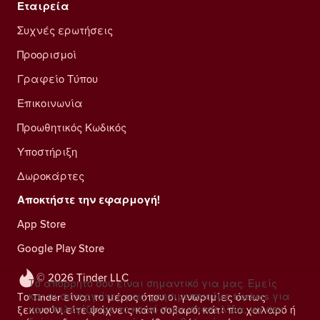
Εταιρεία
Συχνές ερωτήσεις
Προορισμοί
Γραφείο Τύπου
Επικοινωνία
Προωθητικός Κωδικός
Υποστήριξη
Δωροκάρτες
Αποκτήστε την εφαρμογή!
App Store
Google Play Store
© 2026 Tinder LLC
Το απόρρητό σου είναι σημαντικό για μας. Εμείς
και οι συνεργάτες μας χρησιμοποιούμε trackers για
Το Tinder είναι το μέρος όπου οι γνωριμίες όντως
να υπολογίζουμε το κοινό στην ιστοσελίδα, να σου
ξεκινούν, είτε ψάχνεις κάτι σοβαρό, κάτι πιο χαλαρό ή