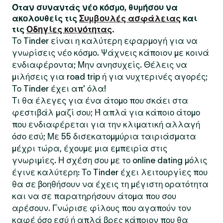
Όταν συναντάς νέο κόσμο, θυμήσου να
ακολουθείς τις
Συμβουλές ασφάλειας
και
τις
Οδηγίες κοινότητας
.
Το Tinder είναι η καλύτερη εφαρμογή για να
γνωρίσεις νέο κόσμο. Ψάχνεις κάποιον με κοινά
ενδιαφέροντα; Μην ανησυχείς. Θέλεις να
μιλήσεις για road trip ή για νυχτερινές αγορές;
Το Tinder έχει απ' όλα!
Τι θα έλεγες για ένα άτομο που σκάει στα
φεστιβάλ μαζί σου; Ή απλά για κάποιο άτομο
που ενδιαφέρεται για την κλιματική αλλαγή
όσο εσύ; Με 55 δισεκατομμύρια ταιριάσματα
μέχρι τώρα, έχουμε μια εμπειρία στις
γνωριμίες. Η σχέση σου με το online dating μόλις
έγινε καλύτερη: Το Tinder έχει λειτουργίες που
θα σε βοηθήσουν να έχεις τη μέγιστη ορατότητα
και να σε παρατηρήσουν άτομα που σου
αρέσουν. Γνώρισε φίλους που αγαπούν τον
καφέ όσο εσύ ή απλά βρες κάποιον που θα