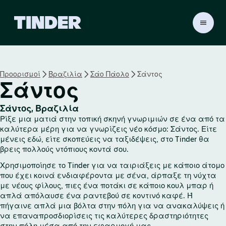
Α
ρ
χ
ι
κ
Προορισμοί
Βραζιλία
Σάο Πάολο
Σάντος
ή
Σάντος
σ
ε
λ
Σάντος, Βραζιλία
ί
Ρίξε μια ματιά στην τοπική σκηνή γνωριμιών σε ένα από τα
δ
καλύτερα μέρη για να γνωρίζεις νέο κόσμο: Σάντος. Είτε
α
μένεις εδώ, είτε σκοπεύεις να ταξιδέψεις, στο Tinder θα
βρεις πολλούς ντόπιους κοντά σου.
T
i
Χρησιμοποίησε το Tinder για να ταιριάξεις με κάποιο άτομο
n
που έχει κοινά ενδιαφέροντα με σένα, άρπαξε τη νύχτα
d
με νέους φίλους, πιες ένα ποτάκι σε κάποιο κουλ μπαρ ή
e
απλά απόλαυσε ένα ραντεβού σε κοντινό καφέ. Ή
r
πήγαινε απλά μια βόλτα στην πόλη για να ανακαλύψεις ή
να επαναπροσδιορίσεις τις καλύτερες δραστηριότητες
στην πόλη μέσα από την εφαρμογή μας.