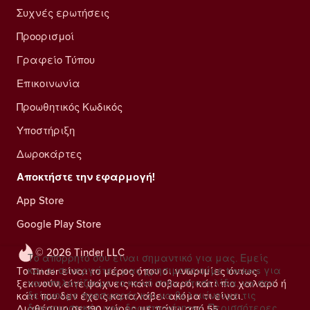
Συχνές ερωτήσεις
Προορισμοί
Γραφείο Τύπου
Επικοινωνία
Προωθητικός Κωδικός
Υποστήριξη
Δωροκάρτες
Αποκτήστε την εφαρμογή!
App Store
Google Play Store
© 2026 Tinder LLC
Το απόρρητό σου είναι σημαντικό για μας. Εμείς
και οι συνεργάτες μας χρησιμοποιούμε trackers για
Το Tinder είναι το μέρος όπου οι γνωριμίες όντως
να υπολογίζουμε το κοινό στην ιστοσελίδα, να σου
ξεκινούν, είτε ψάχνεις κάτι σοβαρό, κάτι πιο χαλαρό ή
δείχνουμε προσφορές και να βελτιώνουμε τις
κάτι που δεν έχεις καταλάβει ακόμα τι είναι.
διαφημιστικές μας δραστηριότητες.
Περισσότερες
Διαθέσιμο σε 190 χώρες με πάνω από 55