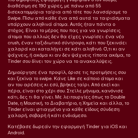
διαθέσιμη σε 190 χώρες, με πάνω από 55
δισεκατομμύρια ταίρια από τότε που λανσάραμε το
Swipe. Πίσω από κάθε ένα από αυτά τα ταιριάσματα
υπάρχουν αληθινά άτομα. Αυτός ήταν πάντα ο
στόχος. Είναι το μέρος που πας για να γνωρίσεις
άτομα που αλλιώς δεν θα είχες γνωρίσει: ένα νέο
crush, έναν ταξιδιωτικό σύντροφο, κάτι που ξεκινάει
χαλαρά και καταλήγει σε κάτι αληθινό. Ό,τι κι αν
ψάχνεις, ή ακόμα κι αν δεν ψάχνεις τίποτα ακόμα, το
Tinder σου δίνει τον χώρο να το ανακαλύψεις.
Δημιούργησε ένα προφίλ, όρισε τις προτιμήσεις σου
και ξεκίνα το swipe. Κάνε Like σε κάποιο άτομο και
αν του αρέσεις κι εσύ, βρήκες ταίρι. Από εκεί και
πέρα, είναι στο χέρι σου. Στείλε μήνυμα, κανόνισε
κάτι, δες τι θα γίνει. Με λειτουργίες όπως το Double
Date, η Μουσική, το Διαβατήριο, η Χημεία και άλλα, το
Tinder είναι φτιαγμένο για κάθε είδους σύνδεση:
χαλαρή, σοβαρή ή κάτι ενδιάμεσο.
Κατέβασε δωρεάν την εφαρμογή Tinder για iOS και
Android.