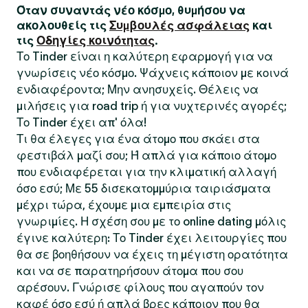
Όταν συναντάς νέο κόσμο, θυμήσου να
ακολουθείς τις
Συμβουλές ασφάλειας
και
τις
Οδηγίες κοινότητας
.
Το Tinder είναι η καλύτερη εφαρμογή για να
γνωρίσεις νέο κόσμο. Ψάχνεις κάποιον με κοινά
ενδιαφέροντα; Μην ανησυχείς. Θέλεις να
μιλήσεις για road trip ή για νυχτερινές αγορές;
Το Tinder έχει απ' όλα!
Τι θα έλεγες για ένα άτομο που σκάει στα
φεστιβάλ μαζί σου; Ή απλά για κάποιο άτομο
που ενδιαφέρεται για την κλιματική αλλαγή
όσο εσύ; Με 55 δισεκατομμύρια ταιριάσματα
μέχρι τώρα, έχουμε μια εμπειρία στις
γνωριμίες. Η σχέση σου με το online dating μόλις
έγινε καλύτερη: Το Tinder έχει λειτουργίες που
θα σε βοηθήσουν να έχεις τη μέγιστη ορατότητα
και να σε παρατηρήσουν άτομα που σου
αρέσουν. Γνώρισε φίλους που αγαπούν τον
καφέ όσο εσύ ή απλά βρες κάποιον που θα