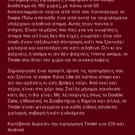
διαθέσιμη σε 190 χώρες, με πάνω από 55
δισεκατομμύρια ταίρια από τότε που λανσάραμε το
Swipe. Πίσω από κάθε ένα από αυτά τα ταιριάσματα
υπάρχουν αληθινά άτομα. Αυτός ήταν πάντα ο
στόχος. Είναι το μέρος που πας για να γνωρίσεις
άτομα που αλλιώς δεν θα είχες γνωρίσει: ένα νέο
crush, έναν ταξιδιωτικό σύντροφο, κάτι που ξεκινάει
χαλαρά και καταλήγει σε κάτι αληθινό. Ό,τι κι αν
ψάχνεις, ή ακόμα κι αν δεν ψάχνεις τίποτα ακόμα, το
Tinder σου δίνει τον χώρο να το ανακαλύψεις.
Δημιούργησε ένα προφίλ, όρισε τις προτιμήσεις σου
και ξεκίνα το swipe. Κάνε Like σε κάποιο άτομο και
αν του αρέσεις κι εσύ, βρήκες ταίρι. Από εκεί και
πέρα, είναι στο χέρι σου. Στείλε μήνυμα, κανόνισε
κάτι, δες τι θα γίνει. Με λειτουργίες όπως το Double
Date, η Μουσική, το Διαβατήριο, η Χημεία και άλλα, το
Tinder είναι φτιαγμένο για κάθε είδους σύνδεση:
χαλαρή, σοβαρή ή κάτι ενδιάμεσο.
Κατέβασε δωρεάν την εφαρμογή Tinder για iOS και
Android.