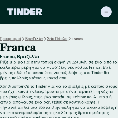
Α
ρ
χ
ι
κ
Προορισμοί
Βραζιλία
Σάο Πάολο
Franca
ή
Franca
σ
ε
λ
Franca, Βραζιλία
ί
Ρίξε μια ματιά στην τοπική σκηνή γνωριμιών σε ένα από τα
δ
καλύτερα μέρη για να γνωρίζεις νέο κόσμο: Franca. Είτε
α
μένεις εδώ, είτε σκοπεύεις να ταξιδέψεις, στο Tinder θα
βρεις πολλούς ντόπιους κοντά σου.
T
i
Χρησιμοποίησε το Tinder για να ταιριάξεις με κάποιο άτομο
n
που έχει κοινά ενδιαφέροντα με σένα, άρπαξε τη νύχτα
d
με νέους φίλους, πιες ένα ποτάκι σε κάποιο κουλ μπαρ ή
e
απλά απόλαυσε ένα ραντεβού σε κοντινό καφέ. Ή
r
πήγαινε απλά μια βόλτα στην πόλη για να ανακαλύψεις ή
να επαναπροσδιορίσεις τις καλύτερες δραστηριότητες
στην πόλη μέσα από την εφαρμογή μας.