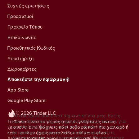
Συχνές ερωτήσεις
Προορισμοί
Γραφείο Τύπου
Επικοινωνία
Προωθητικός Κωδικός
Υποστήριξη
Δωροκάρτες
Αποκτήστε την εφαρμογή!
App Store
Google Play Store
© 2026 Tinder LLC
Το απόρρητό σου είναι σημαντικό για μας. Εμείς
και οι συνεργάτες μας χρησιμοποιούμε trackers για
Το Tinder είναι το μέρος όπου οι γνωριμίες όντως
να υπολογίζουμε το κοινό στην ιστοσελίδα, να σου
ξεκινούν, είτε ψάχνεις κάτι σοβαρό, κάτι πιο χαλαρό ή
δείχνουμε προσφορές και να βελτιώνουμε τις
κάτι που δεν έχεις καταλάβει ακόμα τι είναι.
διαφημιστικές μας δραστηριότητες.
Περισσότερες
Διαθέσιμο σε 190 χώρες με πάνω από 55