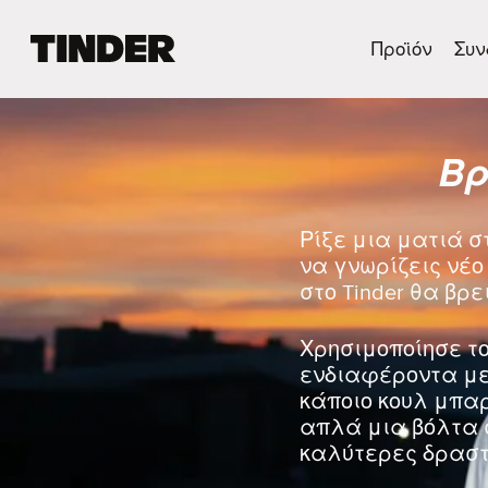
Α
Προϊόν
Συν
ρ
χ
ι
κ
Βρ
ή
σ
ε
λ
Ρίξε μια ματιά σ
ί
να γνωρίζεις νέο 
δ
στο Tinder θα βρε
α
T
i
Χρησιμοποίησε το
n
ενδιαφέροντα με 
d
κάποιο κουλ μπα
e
απλά μια βόλτα 
r
καλύτερες δραστ