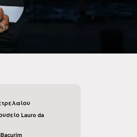
ετρελαίου
ουσείο Lauro da
Bacurim