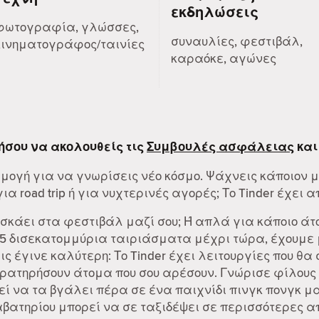
εκδηλώσεις
φωτογραφία, γλώσσες,
συναυλίες, φεστιβάλ,
κινηματογράφος/ταινίες
καραόκε, αγώνες
ήσου να ακολουθείς τις
Συμβουλές ασφάλειας
και
ρμογή για να γνωρίσεις νέο κόσμο. Ψάχνεις κάποιον 
α road trip ή για νυχτερινές αγορές; Το Tinder έχει α
 σκάει στα φεστιβάλ μαζί σου; Ή απλά για κάποιο άτ
55 δισεκατομμύρια ταιριάσματα μέχρι τώρα, έχουμε μ
λις έγινε καλύτερη: Το Tinder έχει λειτουργίες που θα
αρατηρήσουν άτομα που σου αρέσουν. Γνώρισε φίλους 
ί να τα βγάλει πέρα σε ένα παιχνίδι πινγκ πονγκ μαζ
Διαβατηρίου μπορεί να σε ταξιδέψει σε περισσότερες 