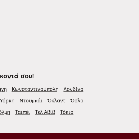
κοντά σου!
άγη
Κωνσταντινούπολη
Λονδίνο
 Υόρκη
Ντουμπάι
Όκλαντ
Όσλο
όλμη
Ταϊπέι
Τελ Αβίβ
Τόκιο