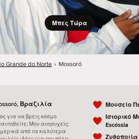
Μπες Τώρα
io Grande do Norte
›
Mossoró
ossoró, Βραζιλία
Μουσείο Π
Ιστορικό Μ
ος για να βρεις κόσμο
αντηθείτε; Μην ανησυχείς:
Escóssia
 μερικά από τα καλύτερα
Ζυθοποιία 
φιλείς ιδέες για την πόλη: