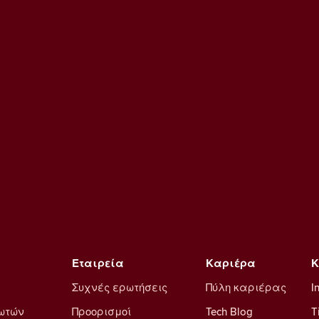
Εταιρεία
Καριέρα
Κ
Συχνές ερωτήσεις
Πύλη καριέρας
I
λωτών
Προορισμοί
Tech Blog
T