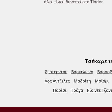
όλα είναι δυνατά στο Tinder.
Τσέκαρε τ
Άμστερνταμ
Βαρκελώνη
Βαρσοβ
Λος Άντζελες
Μαδρίτη
Μαϊάμι
Παρίσι
Πράγα
Ρίο ντε Τζαν