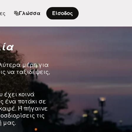
ες
Γλώσσα
Είσοδος
λία
αλύτερα μέρη για
ις να ταξιδέψεις,
υ έχει κοινά
ς ένα ποτάκι σε
καφέ. Ή πήγαινε
σδιορίσεις τις
 μας.