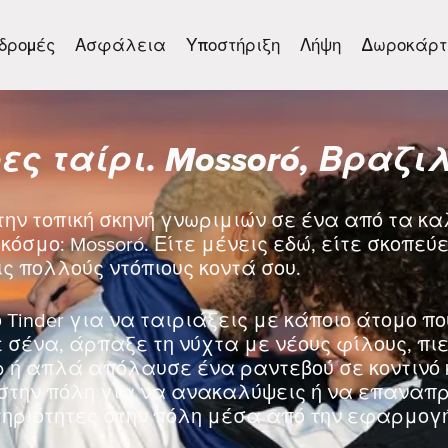
δρομές
Ασφάλεια
Υποστήριξη
Λήψη
Δωροκάρτ
ες ταίρι. Mossoró, Βραζι
την τοπική σκηνή γνωριμιών σε ένα από τα κ
κόσμο: Mossoró. Είτε μένεις εδώ, είτε σκοπεύε
ις πολλούς ντόπιους κοντά σου.
 Tinder για να ταιριάξεις με κάποιο άτομο πο
σένα, άρπαξε τη νύχτα με νέους φίλους, πιε
ρ ή απλά απόλαυσε ένα ραντεβού σε κοντινό 
στην πόλη για να ανακαλύψεις ή να επαναπρο
ηριότητες στην πόλη μέσα από την εφαρμογή