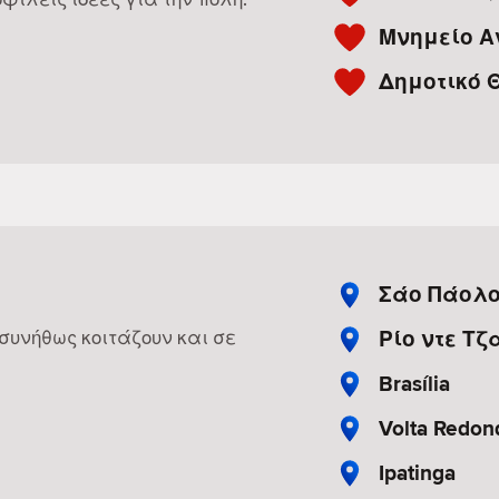
Μνημείο Α
Δημοτικό 
Σάο Πάολ
Ρίο ντε Τζ
 συνήθως κοιτάζουν και σε
Brasília
Volta Redon
Ipatinga