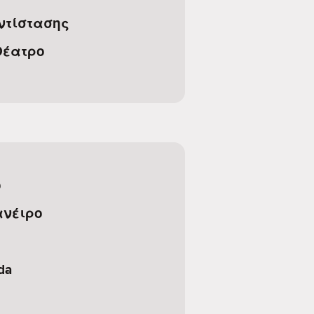
ντίστασης
Θέατρο
ο
ανέιρο
da