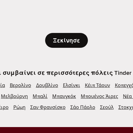
Ξεκίνησε
ι συμβαίνει σε περισσότερες πόλεις Tinder 
ία
Βερολίνο
Δουβλίνο
Ελσίνκι
Κέιπ Τάουν
Κοπεγχ
Μελβούρνη
Μπαλί
Μπανγκόκ
Μπουένος Άιρες
Νέα
έιρο
Ρώμη
Σαν Φρανσίσκο
Σάο Πάολο
Σεούλ
Στοκχ