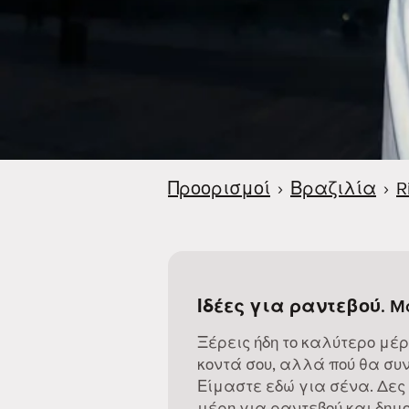
Προορισμοί
›
Βραζιλία
›
R
Ιδέες για ραντεβού. M
Ξέρεις ήδη το καλύτερο μέρ
κοντά σου, αλλά πού θα συν
Είμαστε εδώ για σένα. Δες
μέρη για ραντεβού και δημο