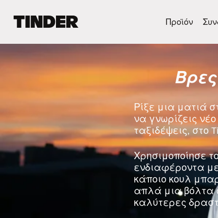
Α
Προϊόν
Συν
ρ
χ
ι
κ
Βρες
ή
σ
ε
λ
Ρίξε μια ματιά σ
ί
να γνωρίζεις νέο 
δ
ταξιδέψεις, στο T
α
T
i
Χρησιμοποίησε το
n
ενδιαφέροντα με 
d
κάποιο κουλ μπα
e
απλά μια βόλτα 
r
καλύτερες δραστ