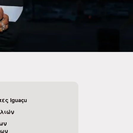
ες Iguaçu
λιών
ων
ρων