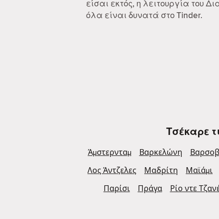
είσαι εκτός, η λειτουργία του 
όλα είναι δυνατά στο Tinder.
Τσέκαρε τ
Άμστερνταμ
Βαρκελώνη
Βαρσοβ
Λος Άντζελες
Μαδρίτη
Μαϊάμι
Παρίσι
Πράγα
Ρίο ντε Τζαν