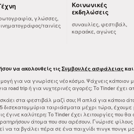
Κοινωνικές
Τέχνη
εκδηλώσεις
φωτογραφία, γλώσσες,
συναυλίες, φεστιβάλ,
κινηματογράφος/ταινίες
καραόκε, αγώνες
ήσου να ακολουθείς τις
Συμβουλές ασφάλειας
και
ρμογή για να γνωρίσεις νέο κόσμο. Ψάχνεις κάποιον 
α road trip ή για νυχτερινές αγορές; Το Tinder έχει α
 σκάει στα φεστιβάλ μαζί σου; Ή απλά για κάποιο άτ
55 δισεκατομμύρια ταιριάσματα μέχρι τώρα, έχουμε μ
λις έγινε καλύτερη: Το Tinder έχει λειτουργίες που θα
αρατηρήσουν άτομα που σου αρέσουν. Γνώρισε φίλους 
ί να τα βγάλει πέρα σε ένα παιχνίδι πινγκ πονγκ μαζ