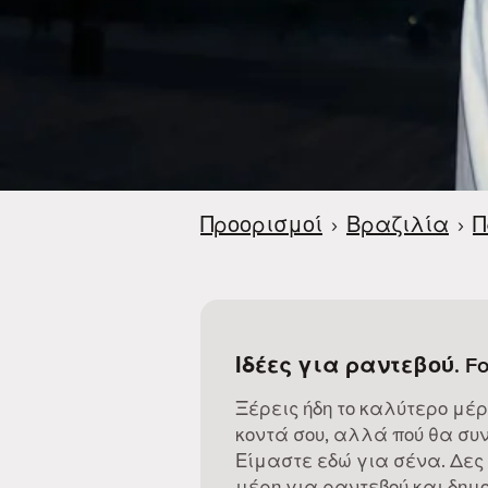
Προορισμοί
›
Βραζιλία
›
Π
Ιδέες για ραντεβού. Fo
Ξέρεις ήδη το καλύτερο μέρ
κοντά σου, αλλά πού θα συν
Είμαστε εδώ για σένα. Δες
μέρη για ραντεβού και δημο