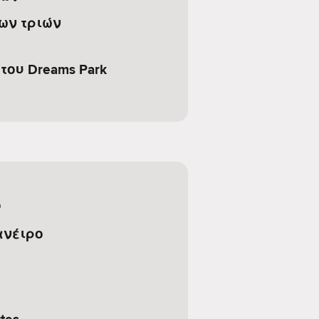
ων τριών
ου Dreams Park
ο
ανέιρο