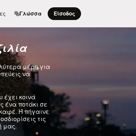
ες
Γλώσσα
Είσοδος
ζιλία
αλύτερα μέρη για
κοπεύεις να
υ έχει κοινά
ς ένα ποτάκι σε
καφέ. Ή πήγαινε
σδιορίσεις τις
 μας.