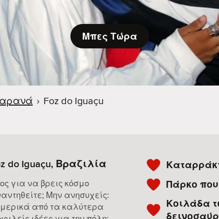
Μπες Τώρα
αρανά
›
Foz do Iguaçu
z do Iguaçu, Βραζιλία
Καταρράκτ
ος για να βρεις κόσμο
Πάρκο που
αντηθείτε; Μην ανησυχείς:
Κοιλάδα τ
 μερικά από τα καλύτερα
δεινοσαύ
φιλείς ιδέες για την πόλη: