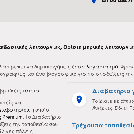
Embu das Ar
σκεδαστικές λειτουργίες. Ορίστε μερικές λειτουργί
Απλά πρέπει να δημιουργήσεις έναν
λογαριασμό
. Φρόν
γραφίες και ένα βιογραφικό για να αναδείξεις την
Διαβατήριο 
 βρίσκεις
ταίρια
!
Ταίριαξε με άτομα 
πορείς να
Άντζελες, Σίδνεϊ, Π
Διαβατηρίου
, η οποία
 Premium
. Το Διαβατήριο
ξεις την τοποθεσία σου
Τρέχουσα τοποθεσί
άλλες πόλεις.