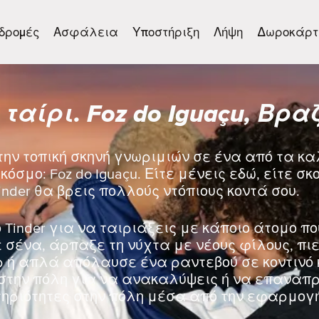
δρομές
Ασφάλεια
Υποστήριξη
Λήψη
Δωροκάρτ
 ταίρι. Foz do Iguaçu, Βρα
την τοπική σκηνή γνωριμιών σε ένα από τα κ
κόσμο: Foz do Iguaçu. Είτε μένεις εδώ, είτε σ
inder θα βρεις πολλούς ντόπιους κοντά σου.
 Tinder για να ταιριάξεις με κάποιο άτομο πο
σένα, άρπαξε τη νύχτα με νέους φίλους, πιε
ρ ή απλά απόλαυσε ένα ραντεβού σε κοντινό 
στην πόλη για να ανακαλύψεις ή να επαναπρο
ηριότητες στην πόλη μέσα από την εφαρμογή