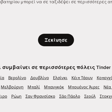
Διαβατηρίου μπορεί να σε ταξιδέψει σε περισσότερες 
Ξεκίνησε
ι συμβαίνει σε περισσότερες πόλεις Tinder 
ία
Βερολίνο
Δουβλίνο
Ελσίνκι
Κέιπ Τάουν
Κοπεγχ
Μελβούρνη
Μπαλί
Μπανγκόκ
Μπουένος Άιρες
Νέα
έιρο
Ρώμη
Σαν Φρανσίσκο
Σάο Πάολο
Σεούλ
Στοκχ