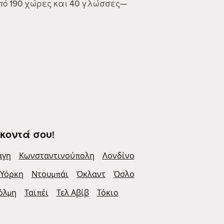
από 190 χώρες και 40 γλώσσες—
κοντά σου!
άγη
Κωνσταντινούπολη
Λονδίνο
 Υόρκη
Ντουμπάι
Όκλαντ
Όσλο
όλμη
Ταϊπέι
Τελ Αβίβ
Τόκιο