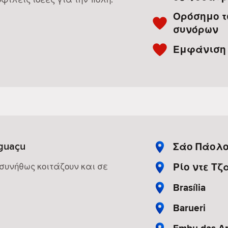
Ορόσημο τ
συνόρων
Εμφάνιση τ
Iguaçu
Σάο Πάολ
Ρίο ντε Τζ
 συνήθως κοιτάζουν και σε
Brasília
Barueri