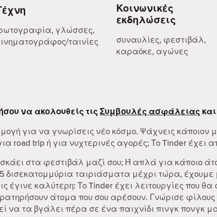
Κοινωνικές
Τέχνη
εκδηλώσεις
φωτογραφία, γλώσσες,
συναυλίες, φεστιβάλ,
κινηματογράφος/ταινίες
καραόκε, αγώνες
ήσου να ακολουθείς τις
Συμβουλές ασφάλειας
και
ρμογή για να γνωρίσεις νέο κόσμο. Ψάχνεις κάποιον 
α road trip ή για νυχτερινές αγορές; Το Tinder έχει α
 σκάει στα φεστιβάλ μαζί σου; Ή απλά για κάποιο άτ
55 δισεκατομμύρια ταιριάσματα μέχρι τώρα, έχουμε μ
λις έγινε καλύτερη: Το Tinder έχει λειτουργίες που θα
αρατηρήσουν άτομα που σου αρέσουν. Γνώρισε φίλους 
ί να τα βγάλει πέρα σε ένα παιχνίδι πινγκ πονγκ μαζ