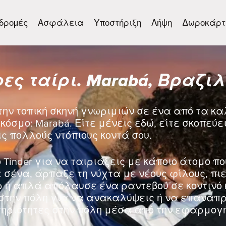
δρομές
Ασφάλεια
Υποστήριξη
Λήψη
Δωροκάρτ
ες ταίρι. Marabá, Βραζι
την τοπική σκηνή γνωριμιών σε ένα από τα κ
κόσμο: Marabá. Είτε μένεις εδώ, είτε σκοπεύε
ις πολλούς ντόπιους κοντά σου.
 Tinder για να ταιριάξεις με κάποιο άτομο πο
σένα, άρπαξε τη νύχτα με νέους φίλους, πιε
ρ ή απλά απόλαυσε ένα ραντεβού σε κοντινό 
στην πόλη για να ανακαλύψεις ή να επαναπρο
ηριότητες στην πόλη μέσα από την εφαρμογή