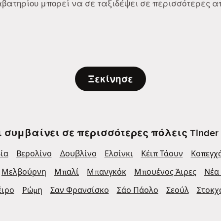
Διαβατηρίου μπορεί να σε ταξιδέψει σε περισσότερες 
Ξεκίνησε
ι συμβαίνει σε περισσότερες πόλεις Tinder 
ία
Βερολίνο
Δουβλίνο
Ελσίνκι
Κέιπ Τάουν
Κοπεγχ
Μελβούρνη
Μπαλί
Μπανγκόκ
Μπουένος Άιρες
Νέα
έιρο
Ρώμη
Σαν Φρανσίσκο
Σάο Πάολο
Σεούλ
Στοκχ