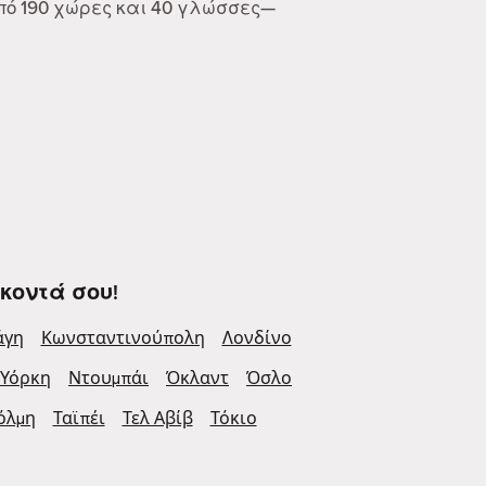
από 190 χώρες και 40 γλώσσες—
κοντά σου!
άγη
Κωνσταντινούπολη
Λονδίνο
 Υόρκη
Ντουμπάι
Όκλαντ
Όσλο
όλμη
Ταϊπέι
Τελ Αβίβ
Τόκιο