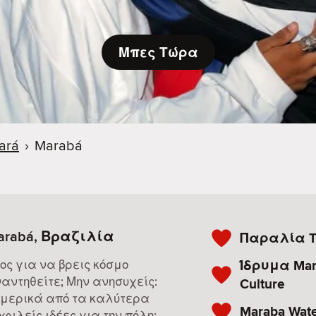
Μπες Τώρα
ará
›
Marabá
arabá, Βραζιλία
Παραλία T
Ίδρυμα Mar
ος για να βρεις κόσμο
αντηθείτε; Μην ανησυχείς:
Culture
 μερικά από τα καλύτερα
Maraba Wate
φιλείς ιδέες για την πόλη: