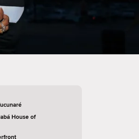
ucunaré
abá House of
rfront