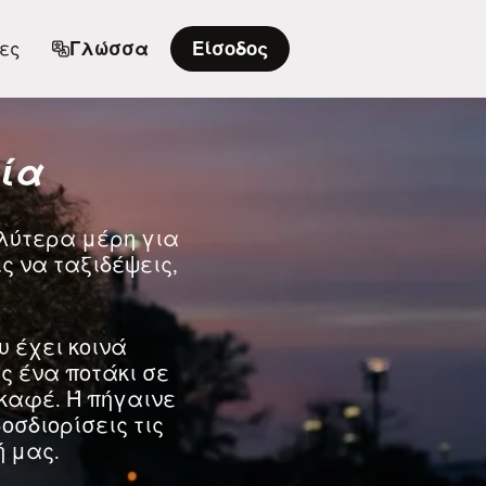
ες
Γλώσσα
Είσοδος
λία
αλύτερα μέρη για
ις να ταξιδέψεις,
υ έχει κοινά
ς ένα ποτάκι σε
καφέ. Ή πήγαινε
σδιορίσεις τις
 μας.