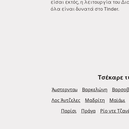
είσαι εκτός, η λειτουργία του 
όλα είναι δυνατά στο Tinder.
Τσέκαρε τ
Άμστερνταμ
Βαρκελώνη
Βαρσοβ
Λος Άντζελες
Μαδρίτη
Μαϊάμι
Παρίσι
Πράγα
Ρίο ντε Τζαν