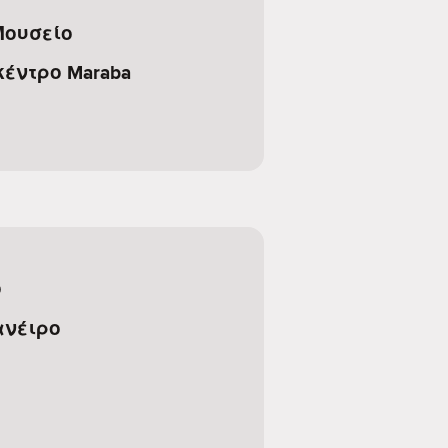
Μουσείο
κέντρο Maraba
ο
ανέιρο