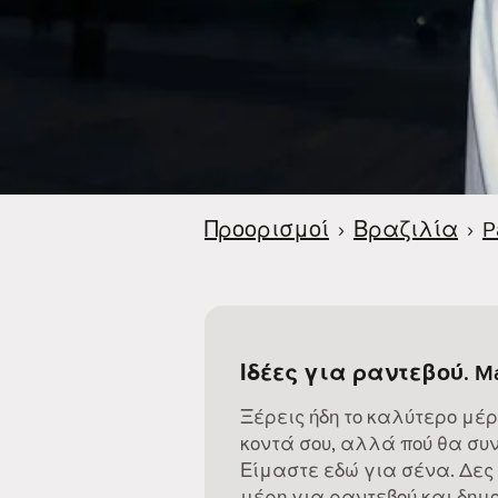
Προορισμοί
›
Βραζιλία
›
P
Ιδέες για ραντεβού. M
Ξέρεις ήδη το καλύτερο μέρ
κοντά σου, αλλά πού θα συν
Είμαστε εδώ για σένα. Δες
μέρη για ραντεβού και δημο