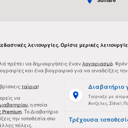
Sumaré
σκεδαστικές λειτουργίες. Ορίστε μερικές λειτουργί
Απλά πρέπει να δημιουργήσεις έναν
λογαριασμό
. Φρόν
γραφίες και ένα βιογραφικό για να αναδείξεις την
Διαβατήριο 
 βρίσκεις
ταίρια
!
Ταίριαξε με άτομα 
πορείς να
Άντζελες, Σίδνεϊ, Π
Διαβατηρίου
, η οποία
 Premium
. Το Διαβατήριο
ξεις την τοποθεσία σου
Τρέχουσα τοποθεσί
άλλες πόλεις.