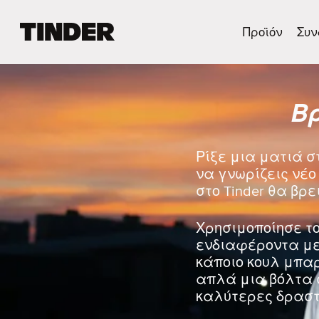
Α
Προϊόν
Συν
ρ
χ
ι
κ
Βρ
ή
σ
ε
λ
Ρίξε μια ματιά σ
ί
να γνωρίζεις νέο 
δ
στο Tinder θα βρε
α
T
i
Χρησιμοποίησε το
n
ενδιαφέροντα με 
d
κάποιο κουλ μπα
e
απλά μια βόλτα 
r
καλύτερες δραστ