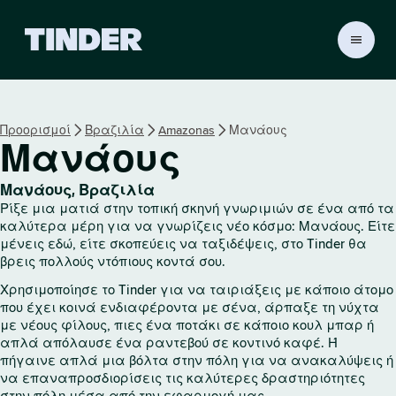
Α
ρ
χ
ι
κ
Προορισμοί
Βραζιλία
Amazonas
Μανάους
ή
Μανάους
σ
ε
λ
Μανάους, Βραζιλία
ί
Ρίξε μια ματιά στην τοπική σκηνή γνωριμιών σε ένα από τα
δ
καλύτερα μέρη για να γνωρίζεις νέο κόσμο: Μανάους. Είτε
α
μένεις εδώ, είτε σκοπεύεις να ταξιδέψεις, στο Tinder θα
βρεις πολλούς ντόπιους κοντά σου.
T
i
Χρησιμοποίησε το Tinder για να ταιριάξεις με κάποιο άτομο
n
που έχει κοινά ενδιαφέροντα με σένα, άρπαξε τη νύχτα
d
με νέους φίλους, πιες ένα ποτάκι σε κάποιο κουλ μπαρ ή
e
απλά απόλαυσε ένα ραντεβού σε κοντινό καφέ. Ή
r
πήγαινε απλά μια βόλτα στην πόλη για να ανακαλύψεις ή
να επαναπροσδιορίσεις τις καλύτερες δραστηριότητες
στην πόλη μέσα από την εφαρμογή μας.