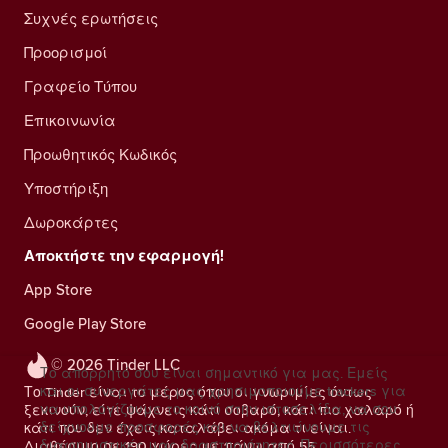
Συχνές ερωτήσεις
Προορισμοί
Γραφείο Τύπου
Επικοινωνία
Προωθητικός Κωδικός
Υποστήριξη
Δωροκάρτες
Αποκτήστε την εφαρμογή!
App Store
Google Play Store
© 2026 Tinder LLC
Το απόρρητό σου είναι σημαντικό για μας. Εμείς
και οι συνεργάτες μας χρησιμοποιούμε trackers για
Το Tinder είναι το μέρος όπου οι γνωριμίες όντως
να υπολογίζουμε το κοινό στην ιστοσελίδα, να σου
ξεκινούν, είτε ψάχνεις κάτι σοβαρό, κάτι πιο χαλαρό ή
δείχνουμε προσφορές και να βελτιώνουμε τις
κάτι που δεν έχεις καταλάβει ακόμα τι είναι.
διαφημιστικές μας δραστηριότητες.
Περισσότερες
Διαθέσιμο σε 190 χώρες με πάνω από 55