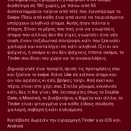
διαθέσιμη σε 190 χώρες, με πάνω από 55
δισεκατομμύρια ταίρια από τότε που λανσάραμε το
Swipe. Πίσω από κάθε ένα από αυτά τα ταιριάσματα
υπάρχουν αληθινά άτομα. Αυτός ήταν πάντα ο
στόχος. Είναι το μέρος που πας για να γνωρίσεις
άτομα που αλλιώς δεν θα είχες γνωρίσει: ένα νέο
crush, έναν ταξιδιωτικό σύντροφο, κάτι που ξεκινάει
χαλαρά και καταλήγει σε κάτι αληθινό. Ό,τι κι αν
ψάχνεις, ή ακόμα κι αν δεν ψάχνεις τίποτα ακόμα, το
Tinder σου δίνει τον χώρο να το ανακαλύψεις.
Δημιούργησε ένα προφίλ, όρισε τις προτιμήσεις σου
και ξεκίνα το swipe. Κάνε Like σε κάποιο άτομο και
αν του αρέσεις κι εσύ, βρήκες ταίρι. Από εκεί και
πέρα, είναι στο χέρι σου. Στείλε μήνυμα, κανόνισε
κάτι, δες τι θα γίνει. Με λειτουργίες όπως το Double
Date, η Μουσική, το Διαβατήριο, η Χημεία και άλλα, το
Tinder είναι φτιαγμένο για κάθε είδους σύνδεση:
χαλαρή, σοβαρή ή κάτι ενδιάμεσο.
Κατέβασε δωρεάν την εφαρμογή Tinder για iOS και
Android.