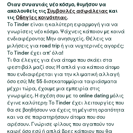
Όταν συναντάς νέο κόσμο, θυμήσου να
ακολουθείς τις
Συμβουλές ασφάλειας
και
τις
Οδηγίες κοινότητας
.
Το Tinder είναι η καλύτερη εφαρμογή για να
γνωρίσεις νέο κόσμο. Ψάχνεις κάποιον με κοινά
ενδιαφέροντα; Μην ανησυχείς. Θέλεις να
μιλήσεις για road trip ή για νυχτερινές αγορές;
Το Tinder έχει απ' όλα!
Τι θα έλεγες για ένα άτομο που σκάει στα
φεστιβάλ μαζί σου; Ή απλά για κάποιο άτομο
που ενδιαφέρεται για την κλιματική αλλαγή
όσο εσύ; Με 55 δισεκατομμύρια ταιριάσματα
μέχρι τώρα, έχουμε μια εμπειρία στις
γνωριμίες. Η σχέση σου με το online dating μόλις
έγινε καλύτερη: Το Tinder έχει λειτουργίες που
θα σε βοηθήσουν να έχεις τη μέγιστη ορατότητα
και να σε παρατηρήσουν άτομα που σου
αρέσουν. Γνώρισε φίλους που αγαπούν τον
καφέ όσο εσύ ή απλά βρες κάποιον που θα