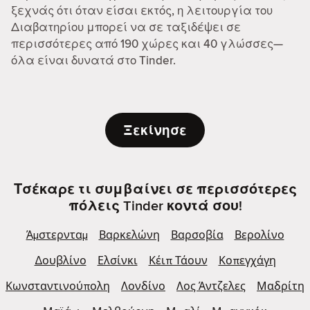
ξεχνάς ότι όταν είσαι εκτός, η λειτουργία του
Διαβατηρίου μπορεί να σε ταξιδέψει σε
περισσότερες από 190 χώρες και 40 γλώσσες—
όλα είναι δυνατά στο Tinder.
Ξεκίνησε
Τσέκαρε τι συμβαίνει σε περισσότερες
πόλεις Tinder κοντά σου!
Άμστερνταμ
Βαρκελώνη
Βαρσοβία
Βερολίνο
Δουβλίνο
Ελσίνκι
Κέιπ Τάουν
Κοπεγχάγη
Κωνσταντινούπολη
Λονδίνο
Λος Άντζελες
Μαδρίτη