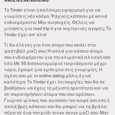
Το Tinder είναι η καλύτερη εφαρμογή για να
γνωρίσεις νέο κόσμο. Ψάχνεις κάποιον με κοινά
ενδιαφέροντα; Μην ανησυχείς. Θέλεις να
μιλήσεις για road trip ή για νυχτερινές αγορές; Το
Tinder έχει απ' όλα!
Τι θα έλεγες για ένα άτομο που σκάει στα
φεστιβάλ μαζί σου; Ή απλά για κάποιο άτομο
που ενδιαφέρεται για την κλιματική αλλαγή όσο
εσύ; Με 55 δισεκατομμύρια ταιριάσματα μέχρι
τώρα, έχουμε μια εμπειρία στις γνωριμίες. Η
σχέση σου με το online dating μόλις έγινε
καλύτερη: Το Tinder έχει λειτουργίες που θα σε
βοηθήσουν να έχεις τη μέγιστη ορατότητα και να
σε παρατηρήσουν άτομα που σου αρέσουν.
Γνώρισε φίλους που αγαπούν τον καφέ όσο εσύ ή
απλά βρες κάποιον που θα μπορεί να τα βγάλει
πέρα σε ένα παιχνίδι πινγκ πονγκ μαζί σου. Μην