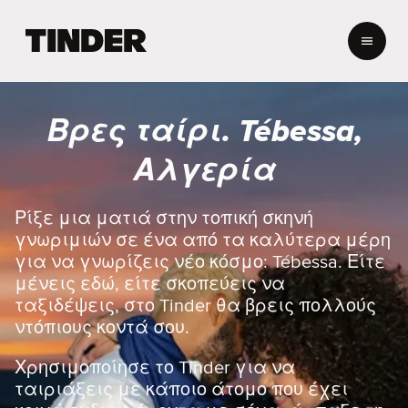
Α
ρ
χ
ι
κ
Βρες ταίρι. Tébessa,
ή
σ
Αλγερία
ε
λ
ί
Ρίξε μια ματιά στην τοπική σκηνή
δ
γνωριμιών σε ένα από τα καλύτερα μέρη
α
για να γνωρίζεις νέο κόσμο: Tébessa. Είτε
T
μένεις εδώ, είτε σκοπεύεις να
i
ταξιδέψεις, στο Tinder θα βρεις πολλούς
n
d
ντόπιους κοντά σου.
e
r
Χρησιμοποίησε το Tinder για να
ταιριάξεις με κάποιο άτομο που έχει