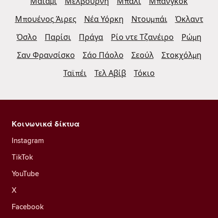
Μαϊάμι
Μελβούρνη
Μπαλί
Μπανγκόκ
Μπουένος Άιρες
Νέα Υόρκη
Ντουμπάι
Όκλαντ
Όσλο
Παρίσι
Πράγα
Ρίο ντε Τζανέιρο
Ρώμη
Σαν Φρανσίσκο
Σάο Πάολο
Σεούλ
Στοκχόλμη
Ταϊπέι
Τελ Αβίβ
Τόκιο
Κοινωνικά δίκτυα
Instagram
TikTok
YouTube
X
Facebook