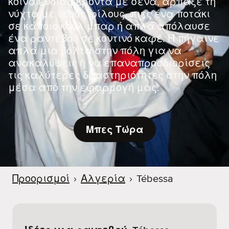
κοινά ενδιαφέροντα με σένα, άρπαξε τη
νύχτα με νέους φίλους, πιες ένα ποτάκι
σε κάποιο κουλ μπαρ ή απλά απόλαυσε
ένα ραντεβού σε κοντινό καφέ. Ή πήγαινε
απλά μια βόλτα στην πόλη για να
ανακαλύψεις ή να επαναπροσδιορίσεις
τις καλύτερες δραστηριότητες στην πόλη
μέσα από την εφαρμογή μας.
Μπες Τώρα
Προορισμοί
›
Αλγερία
›
Tébessa