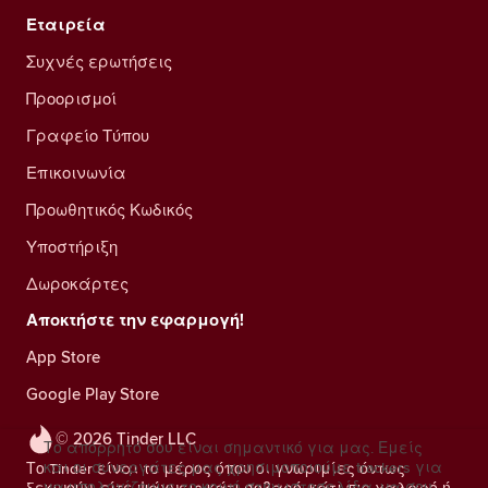
Εταιρεία
Συχνές ερωτήσεις
Προορισμοί
Γραφείο Τύπου
Επικοινωνία
Προωθητικός Κωδικός
Υποστήριξη
Δωροκάρτες
Αποκτήστε την εφαρμογή!
App Store
Google Play Store
© 2026 Tinder LLC
Το απόρρητό σου είναι σημαντικό για μας. Εμείς
και οι συνεργάτες μας χρησιμοποιούμε trackers για
Το Tinder είναι το μέρος όπου οι γνωριμίες όντως
να υπολογίζουμε το κοινό στην ιστοσελίδα, να σου
ξεκινούν, είτε ψάχνεις κάτι σοβαρό, κάτι πιο χαλαρό ή