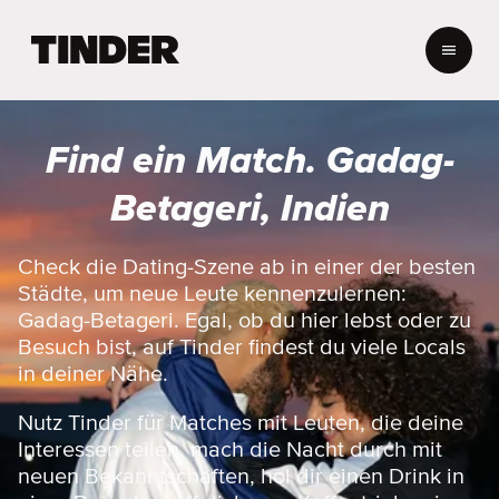
T
i
n
d
e
Find ein Match. Gadag-
r
-
Betageri, Indien
S
t
a
Check die Dating-Szene ab in einer der besten
r
Städte, um neue Leute kennenzulernen:
t
Gadag-Betageri. Egal, ob du hier lebst oder zu
s
Besuch bist, auf Tinder findest du viele Locals
e
in deiner Nähe.
i
t
e
Nutz Tinder für Matches mit Leuten, die deine
Interessen teilen, mach die Nacht durch mit
neuen Bekanntschaften, hol dir einen Drink in