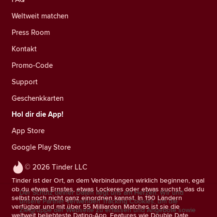
Weltweit matchen
Press Room
Kontakt
Promo-Code
Support
Geschenkkarten
Hol dir die App!
App Store
Google Play Store
© 2026 Tinder LLC
Tinder ist der Ort, an dem Verbindungen wirklich beginnen, egal
ob du etwas Ernstes, etwas Lockeres oder etwas suchst, das du
Der Schutz deiner Daten liegt uns am Herzen. Wir und
selbst noch nicht ganz einordnen kannst. In 190 Ländern
unsere Partner verwenden Tracking Cookies, um die
verfügbar und mit über 55 Milliarden Matches ist sie die
Zielgruppe der Webseite zu erfassen und Angebote sowie
weltweit beliebteste Dating-App. Features wie Double Date,