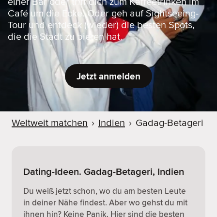
einer Bar oder triff dich zum Kaffeetrinken im
Café um die Ecke. Oder geh auf Sightseeing-
Tour und entdeck (wieder) die besten Spots,
die die Stadt zu bieten hat.
Jetzt anmelden
Weltweit matchen
›
Indien
›
Gadag-Betageri
Dating-Ideen. Gadag-Betageri, Indien
Du weiß jetzt schon, wo du am besten Leute
in deiner Nähe findest. Aber wo gehst du mit
ihnen hin? Keine Panik. Hier sind die besten