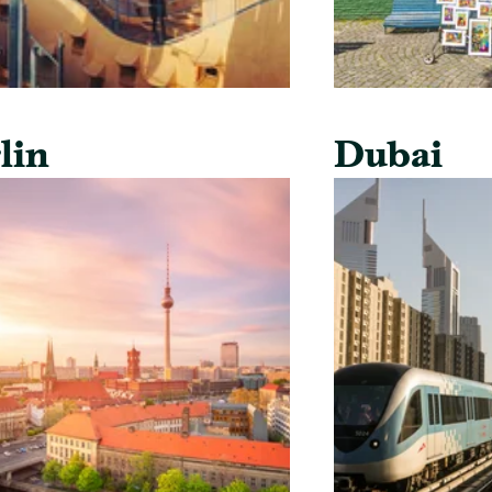
lin
Dubai