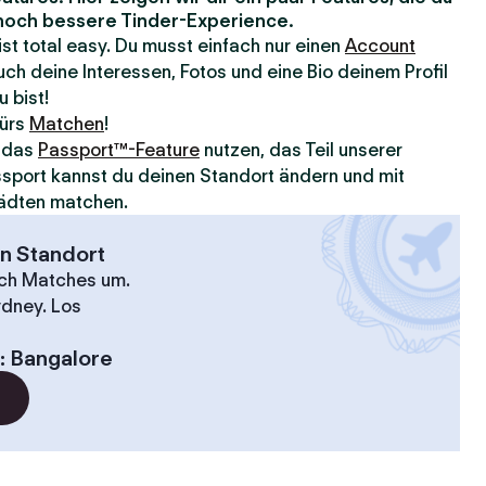
e noch bessere Tinder-Experience.
 ist total easy. Du musst einfach nur einen
Account
ch deine Interessen, Fotos und eine Bio deinem Profil
u bist!
fürs
Matchen
!
u das
Passport™-Feature
nutzen, das Teil unserer
assport kannst du deinen Standort ändern und mit
ädten matchen.
en Standort
ach Matches um.
ydney. Los
:
Bangalore
?