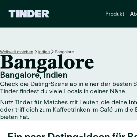
T
Produkt
Ab
i
n
d
e
r
-
Weltweit matchen
Indien
Bangalore
Bangalore
S
t
a
Bangalore, Indien
r
Check die Dating-Szene ab in einer der besten St
t
s
Tinder findest du viele Locals in deiner Nähe.
e
Nutz Tinder für Matches mit Leuten, die deine Int
i
oder triff dich zum Kaffeetrinken im Café um die
t
e
bieten hat.
Ein paar Dating-Ideen für B