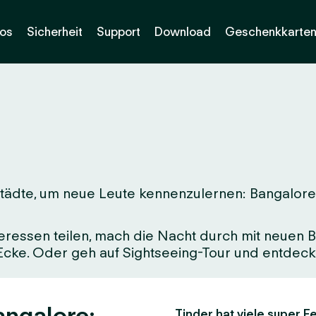
os
Sicherheit
Support
Download
Geschenkkarte
ädte, um neue Leute kennenzulernen: Bangalore. E
eressen teilen, mach die Nacht durch mit neuen Be
 Ecke. Oder geh auf Sightseeing-Tour und entdeck 
angalore:
Tinder hat viele super Fe