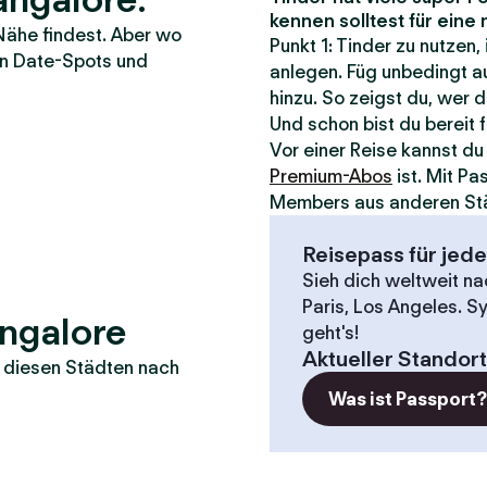
kennen solltest für ein
Nähe findest. Aber wo
Punkt 1: Tinder zu nutzen,
ten Date-Spots und
anlegen. Füg unbedingt au
hinzu. So zeigst du, wer d
Und schon bist du bereit 
Vor einer Reise kannst d
Premium-Abos
ist. Mit P
Members aus anderen St
Reisepass für jed
Sieh dich weltweit n
Paris, Los Angeles. S
angalore
geht's!
Aktueller Standort
in diesen Städten nach
Was ist Passport