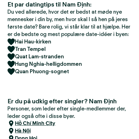
Et par datingtips til Nam Định:
Du ved allerede, hvor det er bedst at møde nye
mennesker i din by, men hvor skal I så hen på jeres
første date? Bare rolig, vi står klar til at hjælpe. Her
er de bedste og mest populære date-idéer i byen:
Hai Hau-kirken
Tran Tempel
Quat Lam-stranden
Hung Nghia-helligdommen
Quan Phuong-sognet
Er du på udkig efter singler? Nam Định
Personer, som leder efter single-medlemmer der,
leder også ofte i disse byer.
Hồ Chí Minh City
Hà Nội
Dong Hoi