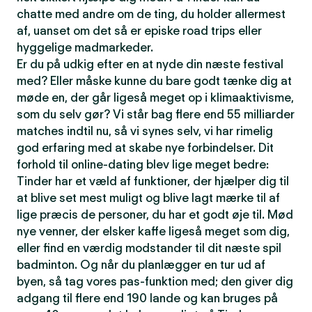
chatte med andre om de ting, du holder allermest
af, uanset om det så er episke road trips eller
hyggelige madmarkeder.
Er du på udkig efter en at nyde din næste festival
med? Eller måske kunne du bare godt tænke dig at
møde en, der går ligeså meget op i klimaaktivisme,
som du selv gør? Vi står bag flere end 55 milliarder
matches indtil nu, så vi synes selv, vi har rimelig
god erfaring med at skabe nye forbindelser. Dit
forhold til online-dating blev lige meget bedre:
Tinder har et væld af funktioner, der hjælper dig til
at blive set mest muligt og blive lagt mærke til af
lige præcis de personer, du har et godt øje til. Mød
nye venner, der elsker kaffe ligeså meget som dig,
eller find en værdig modstander til dit næste spil
badminton. Og når du planlægger en tur ud af
byen, så tag vores pas-funktion med; den giver dig
adgang til flere end 190 lande og kan bruges på