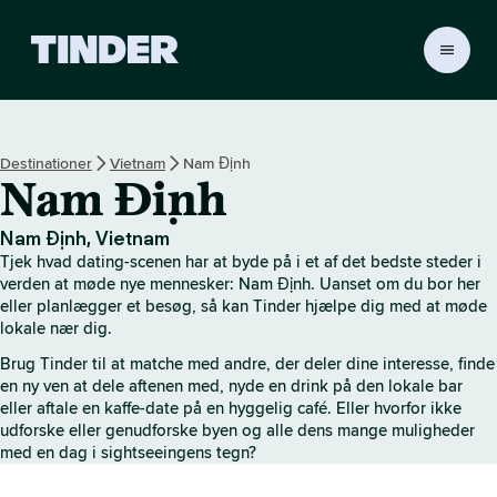
T
i
n
d
e
Destinationer
Vietnam
Nam Định
r
Nam Định
s
s
t
Nam Định, Vietnam
a
Tjek hvad dating-scenen har at byde på i et af det bedste steder i
r
verden at møde nye mennesker: Nam Định. Uanset om du bor her
t
eller planlægger et besøg, så kan Tinder hjælpe dig med at møde
lokale nær dig.
s
i
Brug Tinder til at matche med andre, der deler dine interesse, finde
d
en ny ven at dele aftenen med, nyde en drink på den lokale bar
e
eller aftale en kaffe-date på en hyggelig café. Eller hvorfor ikke
udforske eller genudforske byen og alle dens mange muligheder
med en dag i sightseeingens tegn?