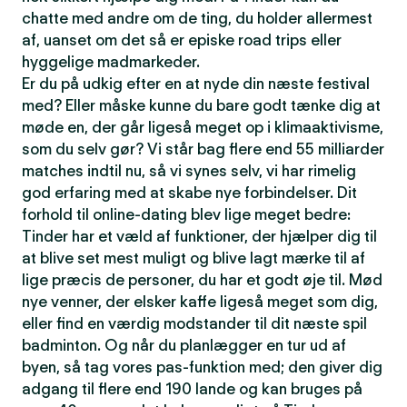
chatte med andre om de ting, du holder allermest
af, uanset om det så er episke road trips eller
hyggelige madmarkeder.
Er du på udkig efter en at nyde din næste festival
med? Eller måske kunne du bare godt tænke dig at
møde en, der går ligeså meget op i klimaaktivisme,
som du selv gør? Vi står bag flere end 55 milliarder
matches indtil nu, så vi synes selv, vi har rimelig
god erfaring med at skabe nye forbindelser. Dit
forhold til online-dating blev lige meget bedre:
Tinder har et væld af funktioner, der hjælper dig til
at blive set mest muligt og blive lagt mærke til af
lige præcis de personer, du har et godt øje til. Mød
nye venner, der elsker kaffe ligeså meget som dig,
eller find en værdig modstander til dit næste spil
badminton. Og når du planlægger en tur ud af
byen, så tag vores pas-funktion med; den giver dig
adgang til flere end 190 lande og kan bruges på