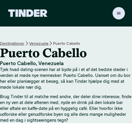
T
i
n
d
e
Destinationer
Venezuela
Puerto Cabello
r
Puerto Cabello
s
s
t
Puerto Cabello, Venezuela
a
Tjek hvad dating-scenen har at byde på i et af det bedste steder i
r
verden at møde nye mennesker: Puerto Cabello. Uanset om du bor
t
her eller planlægger et besøg, så kan Tinder hjælpe dig med at
møde lokale nær dig.
s
i
Brug Tinder til at matche med andre, der deler dine interesse, finde
d
en ny ven at dele aftenen med, nyde en drink på den lokale bar
e
eller aftale en kaffe-date på en hyggelig café. Eller hvorfor ikke
udforske eller genudforske byen og alle dens mange muligheder
med en dag i sightseeingens tegn?