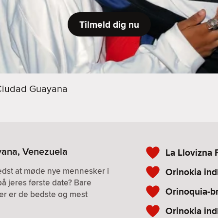
Tilmeld dig nu
Ciudad Guayana
yana, Venezuela
La Llovizna 
bedst at møde nye mennesker i
Orinokia in
på jeres første date? Bare
Orinoquia-b
. Her er de bedste og mest
Orinokia in