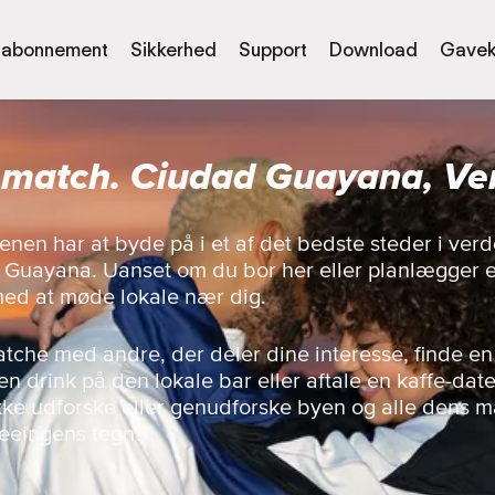
abonnement
Sikkerhed
Support
Download
Gavek
t match. Ciudad Guayana, Ve
enen har at byde på i et af det bedste steder i ve
Guayana. Uanset om du bor her eller planlægger e
med at møde lokale nær dig.
matche med andre, der deler dine interesse, finde en
n drink på den lokale bar eller aftale en kaffe-dat
 ikke udforske eller genudforske byen og alle dens
seeingens tegn?