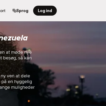
ort
Sprog
Log ind
nezuela
rden at møde nye
t besøg, så kan
 ny ven at dele
e på en hyggelig
 mange muligheder