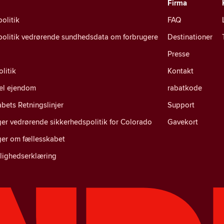
Firma
politik
FAQ
spolitik vedrørende sundhedsdata om forbrugere
Destinationer
Presse
litik
Kontakt
uel ejendom
rabatkode
bets Retningslinjer
Support
er vedrørende sikkerhedspolitik for Colorado
Gavekort
ger om fællesskabet
lighedserklæring