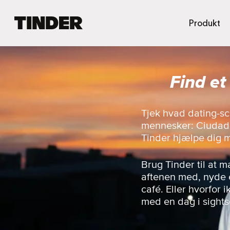
T
Produkt
i
n
d
e
Find e
r
s
s
t
Tjek hvad dating-sc
a
mennesker: Ciudad 
r
Tinder hjælpe dig 
t
s
i
Brug Tinder til at 
d
aftenen med, nyde e
e
café. Eller hvorfor
med en dag i sight