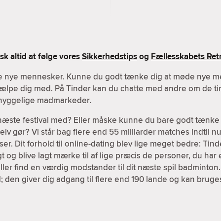
k altid at følge vores
Sikkerhedstips
og
Fællesskabets Retn
øde nye mennesker. Kunne du godt tænke dig at møde nye m
 hjælpe dig med. På Tinder kan du chatte med andre om de tin
r hyggelige madmarkeder.
 næste festival med? Eller måske kunne du bare godt tænke 
v gør? Vi står bag flere end 55 milliarder matches indtil nu,
er. Dit forhold til online-dating blev lige meget bedre: Tind
igt og blive lagt mærke til af lige præcis de personer, du har 
ller find en værdig modstander til dit næste spil badminton
; den giver dig adgang til flere end 190 lande og kan brug