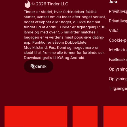
Jura
© 2026 Tinder LLC
Privatlivs
Tinder er stedet, hvor forbindelser faktisk
starter, uanset om du leder efter noget seriøst,
Privatliv
noget afslappet eller noget, du ikke helt har
fundet ud af endnu. Tinder er tilgængelig i 190
Vilkår
lande og med over 55 milliarder matches i
bagagen er vi verdens mest populære dating-
Cookie-po
app. Funktioner såsom Dobbeltdate,
Musiktilstand, Pas, Kemi og meget mere er
Intellekt
skabt til at fremme alle former for forbindelser.
Download gratis til iOS og Android.
Fællesska
dansk
Oplysning
Oplysnin
Tilgænge