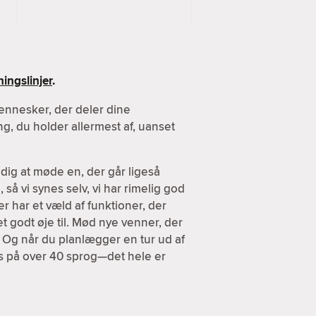
ingslinjer
.
ennesker, der deler dine
g, du holder allermest af, uanset
dig at møde en, der går ligeså
 så vi synes selv, vi har rimelig god
er har et væld af funktioner, der
et godt øje til. Mød nye venner, der
. Og når du planlægger en tur ud af
es på over 40 sprog—det hele er