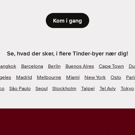
Kom i gang
Se, hvad der sker, i flere Tinder-byer nær dig!
angkok
Barcelona
Berlin
Buenos Aires
Cape Town
Du
geles
Madrid
Melbourne
Miami
New York
Oslo
Pari
co
São Paulo
Seoul
Stockholm
Taipei
Tel Aviv
Tokyo