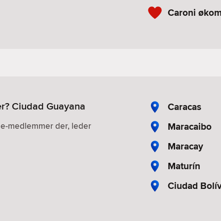
Caroni øko
ler? Ciudad Guayana
Caracas
Maracaibo
gle-medlemmer der, leder
Maracay
Maturín
Ciudad Bolí