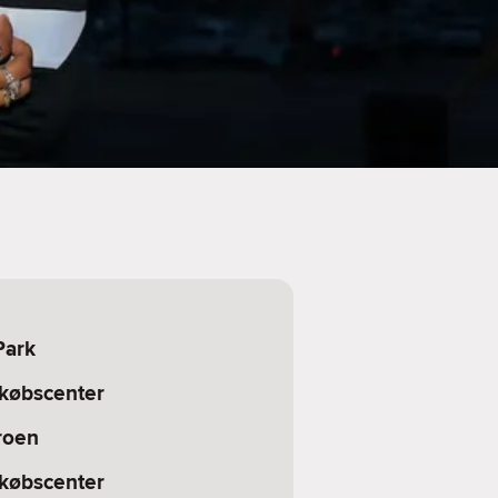
Park
dkøbscenter
roen
dkøbscenter