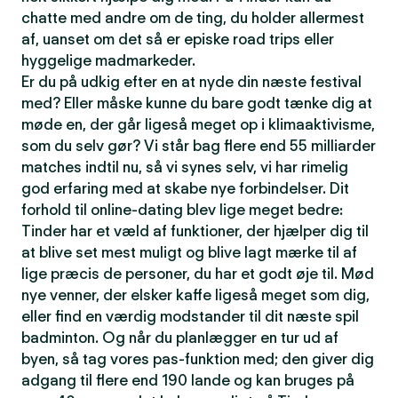
chatte med andre om de ting, du holder allermest
af, uanset om det så er episke road trips eller
hyggelige madmarkeder.
Er du på udkig efter en at nyde din næste festival
med? Eller måske kunne du bare godt tænke dig at
møde en, der går ligeså meget op i klimaaktivisme,
som du selv gør? Vi står bag flere end 55 milliarder
matches indtil nu, så vi synes selv, vi har rimelig
god erfaring med at skabe nye forbindelser. Dit
forhold til online-dating blev lige meget bedre:
Tinder har et væld af funktioner, der hjælper dig til
at blive set mest muligt og blive lagt mærke til af
lige præcis de personer, du har et godt øje til. Mød
nye venner, der elsker kaffe ligeså meget som dig,
eller find en værdig modstander til dit næste spil
badminton. Og når du planlægger en tur ud af
byen, så tag vores pas-funktion med; den giver dig
adgang til flere end 190 lande og kan bruges på