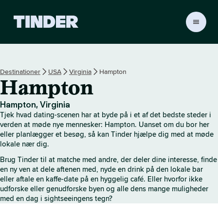
T
i
n
d
e
Destinationer
USA
Virginia
Hampton
r
Hampton
s
s
t
Hampton, Virginia
a
Tjek hvad dating-scenen har at byde på i et af det bedste steder i
r
verden at møde nye mennesker: Hampton. Uanset om du bor her
t
eller planlægger et besøg, så kan Tinder hjælpe dig med at møde
lokale nær dig.
s
i
Brug Tinder til at matche med andre, der deler dine interesse, finde
d
en ny ven at dele aftenen med, nyde en drink på den lokale bar
e
eller aftale en kaffe-date på en hyggelig café. Eller hvorfor ikke
udforske eller genudforske byen og alle dens mange muligheder
med en dag i sightseeingens tegn?