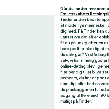
Når du møder nye mennes
Fællesskabets Retningsli
Tinder er den bedste app
at møde nye mennesker, de
dig med. På Tinder kan du
uanset om det så er episk
Er du på udkig efter en a
bare godt tænke dig at m
du selv gør? Vi står bag f
selv, vi har rimelig god er
online-dating blev lige me
hjælper dig til at blive se
personer, du har et godt ø
som dig, eller find en væ
du planlægger en tur ud a
adgang til flere end 190
muligt på Tinder.