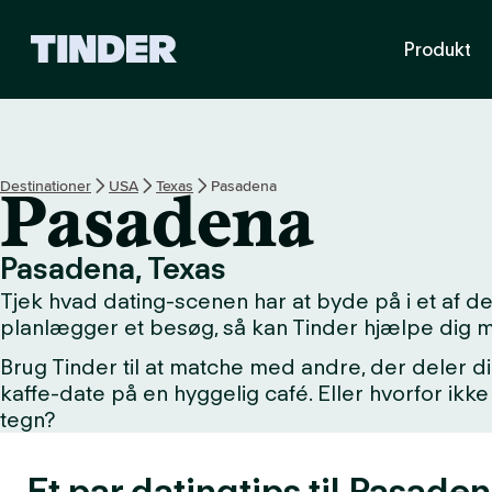
T
Produkt
i
n
d
e
r
s
Destinationer
USA
Texas
Pasadena
Pasadena
s
t
a
Pasadena, Texas
r
Tjek hvad dating-scenen har at byde på i et af 
t
s
planlægger et besøg, så kan Tinder hjælpe dig 
i
Brug Tinder til at matche med andre, der deler di
d
kaffe-date på en hyggelig café. Eller hvorfor i
e
tegn?
Et par datingtips til Pasaden