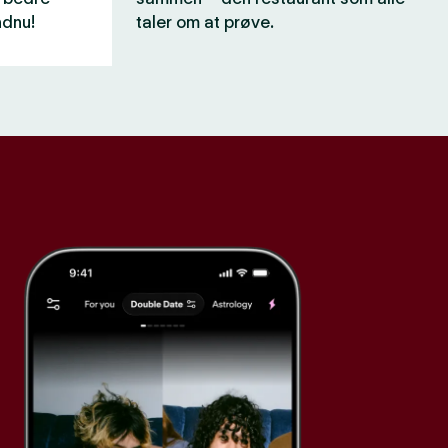
ndnu!
taler om at prøve.