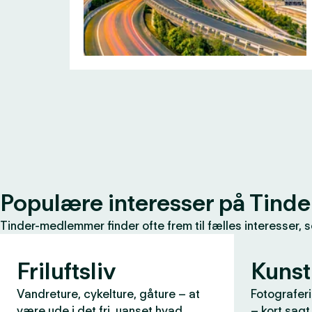
Populære interesser på Tinde
Tinder-medlemmer finder ofte frem til fælles interesser, 
Friluftsliv
Kunst
Vandreture, cykelture, gåture – at
Fotograferi
være ude i det fri, uanset hvad
– kort sagt