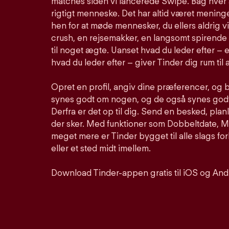
matches siden vi lancerede Swipe. Bag hver 
rigtigt menneske. Det har altid været meninge
hen for at møde mennesker, du ellers aldrig vi
crush, en rejsemakker, en langsomt spirende 
til noget ægte. Uanset hvad du leder efter – e
hvad du leder efter – giver Tinder dig rum til a
Opret en profil, angiv dine præferencer, og 
synes godt om nogen, og de også synes godt 
Derfra er det op til dig. Send en besked, pla
der sker. Med funktioner som Dobbeltdate, Mu
meget mere er Tinder bygget til alle slags for
eller et sted midt imellem.
Download Tinder-appen gratis til iOS og And