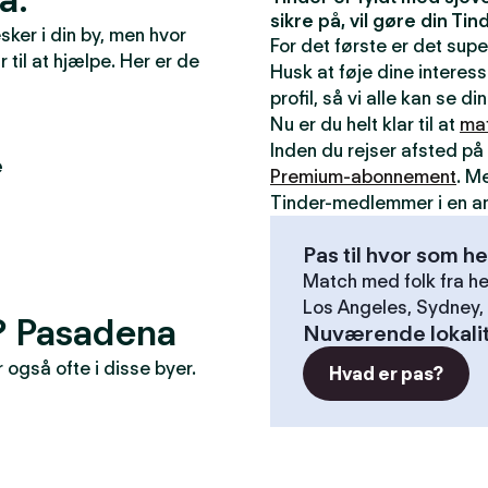
sikre på, vil gøre din T
ker i din by, men hvor
For det første er det sup
r til at hjælpe. Her er de
Husk at føje dine interess
profil, så vi alle kan se 
Nu er du helt klar til at
ma
Inden du rejser afsted på 
e
Premium-abonnement
. M
Tinder-medlemmer i en a
Pas til hvor som he
Match med folk fra he
Los Angeles, Sydney, 
r? Pasadena
Nuværende lokali
også ofte i disse byer.
Hvad er pas?