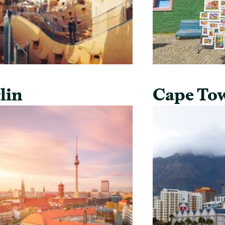
lin
Cape To