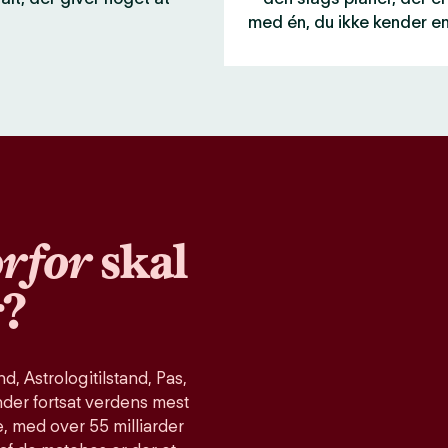
med én, du ikke kender e
rfor
skal
r?
, Astrologitilstand, Pas,
nder fortsat verdens mest
, med over 55 milliarder