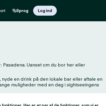
ort
Sprog
Log ind
r: Pasadena. Uanset om du bor her eller
 nyde en drink på den lokale bar eller aftale en
 mange muligheder med en dag i sightseeingens
 funktioner. Her er et par af de funktioner, som vi er