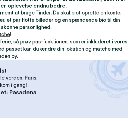
inder-oplevelse endnu bedre.
ernemt at bruge Tinder. Du skal blot oprette en
konto
.
er, et par flotte billeder og en spændende bio til din
din skønne personlighed.
tche
!
ferie, så prøv
pas-funktionen
, som er inkluderet i vores
ed passet kan du ændre din lokation og matche med
nden by.
lst
le verden. Paris,
kom i gang!
tet
:
Pasadena