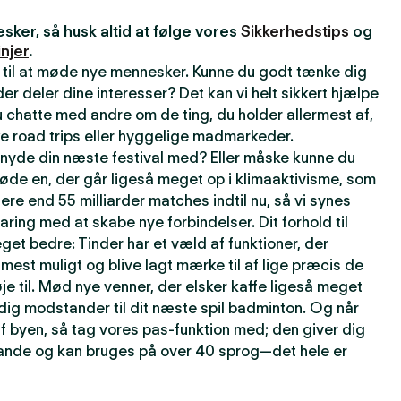
ker, så husk altid at følge vores
Sikkerhedstips
og
njer
.
 til at møde nye mennesker. Kunne du godt tænke dig
r deler dine interesser? Det kan vi helt sikkert hjælpe
 chatte med andre om de ting, du holder allermest af,
e road trips eller hyggelige madmarkeder.
t nyde din næste festival med? Eller måske kunne du
øde en, der går ligeså meget op i klimaaktivisme, som
lere end 55 milliarder matches indtil nu, så vi synes
faring med at skabe nye forbindelser. Dit forhold til
get bedre: Tinder har et væld af funktioner, der
t mest muligt og blive lagt mærke til af lige præcis de
je til. Mød nye venner, der elsker kaffe ligeså meget
rdig modstander til dit næste spil badminton. Og når
f byen, så tag vores pas-funktion med; den giver dig
 lande og kan bruges på over 40 sprog—det hele er