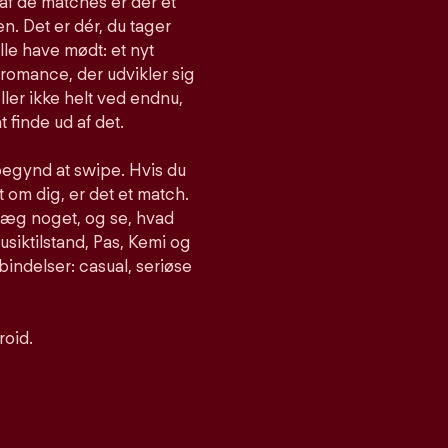
af de matches er der et
n. Det er dér, du tager
lle have mødt: et nyt
romance, der udvikler sig
ller ikke helt ved endnu,
t finde ud af det.
begynd at swipe. Hvis du
om dig, er det et match.
nlæg noget, og se, hvad
siktilstand, Pas, Kemi og
bindelser: casual, seriøse
roid.