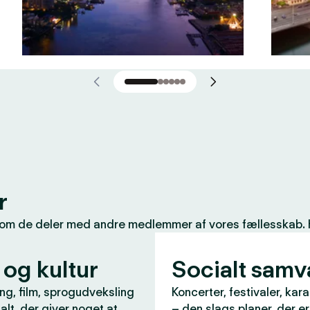
r
som de deler med andre medlemmer af vores fællesskab. Her
 og kultur
Socialt sam
ng, film, sprogudveksling
Koncerter, festivaler, kar
 alt, der giver noget at
– den slags planer, der e