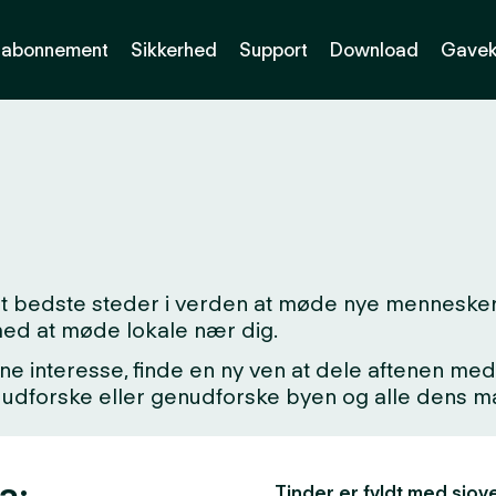
abonnement
Sikkerhed
Support
Download
Gavek
det bedste steder i verden at møde nye menneske
med at møde lokale nær dig.
ne interesse, finde en ny ven at dele aftenen med,
kke udforske eller genudforske byen og alle dens
a:
Tinder er fyldt med sjove