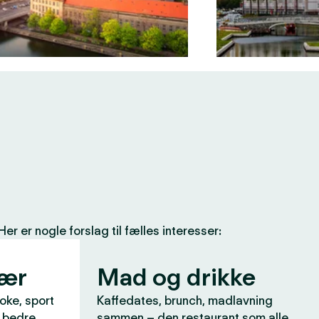
 er nogle forslag til fælles interesser:
vær
Mad og drikke
aoke, sport
Kaffedates, brunch, madlavning
r bedre
sammen – den restaurant som alle