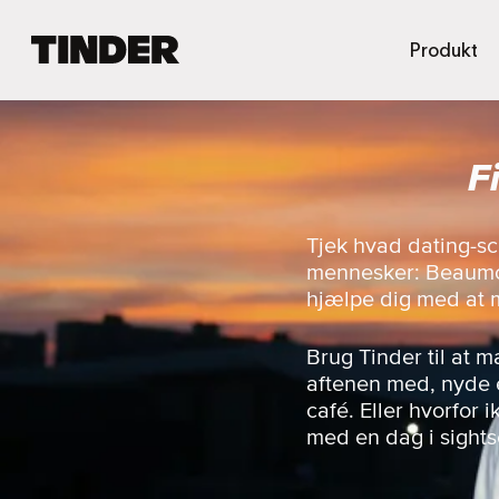
T
Produkt
i
n
d
e
F
r
s
s
t
Tjek hvad dating-sc
a
mennesker: Beaumon
r
hjælpe dig med at 
t
s
i
Brug Tinder til at 
d
aftenen med, nyde e
e
café. Eller hvorfor
med en dag i sight