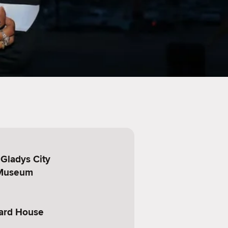
 Gladys City
Museum
ard House