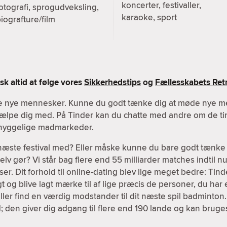
koncerter, festivaller,
otografi, sprogudveksling,
karaoke, sport
iografture/film
k altid at følge vores
Sikkerhedstips
og
Fællesskabets Retn
øde nye mennesker. Kunne du godt tænke dig at møde nye m
 hjælpe dig med. På Tinder kan du chatte med andre om de tin
r hyggelige madmarkeder.
 næste festival med? Eller måske kunne du bare godt tænke 
v gør? Vi står bag flere end 55 milliarder matches indtil nu,
er. Dit forhold til online-dating blev lige meget bedre: Tind
igt og blive lagt mærke til af lige præcis de personer, du har 
ller find en værdig modstander til dit næste spil badminton
; den giver dig adgang til flere end 190 lande og kan brug