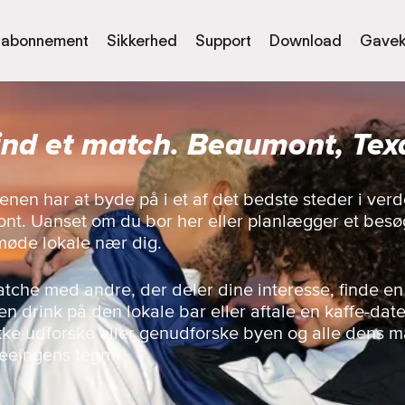
abonnement
Sikkerhed
Support
Download
Gavek
ind et match. Beaumont, Tex
enen har at byde på i et af det bedste steder i ve
t. Uanset om du bor her eller planlægger et besøg
møde lokale nær dig.
matche med andre, der deler dine interesse, finde en
n drink på den lokale bar eller aftale en kaffe-dat
 ikke udforske eller genudforske byen og alle dens
seeingens tegn?