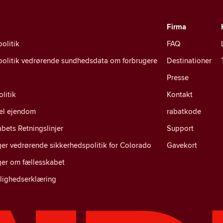
Firma
politik
FAQ
spolitik vedrørende sundhedsdata om forbrugere
Destinationer
Presse
litik
Kontakt
uel ejendom
rabatkode
bets Retningslinjer
Support
er vedrørende sikkerhedspolitik for Colorado
Gavekort
ger om fællesskabet
lighedserklæring