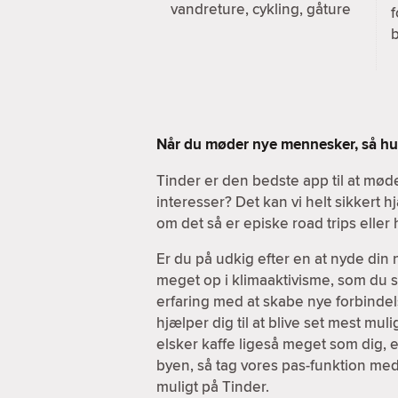
vandreture, cykling, gåture
f
b
Når du møder nye mennesker, så hus
Tinder er den bedste app til at m
interesser? Det kan vi helt sikkert
om det så er episke road trips elle
Er du på udkig efter en at nyde din
meget op i klimaaktivisme, som du sel
erfaring med at skabe nye forbindels
hjælper dig til at blive set mest mul
elsker kaffe ligeså meget som dig, e
byen, så tag vores pas-funktion med
muligt på Tinder.