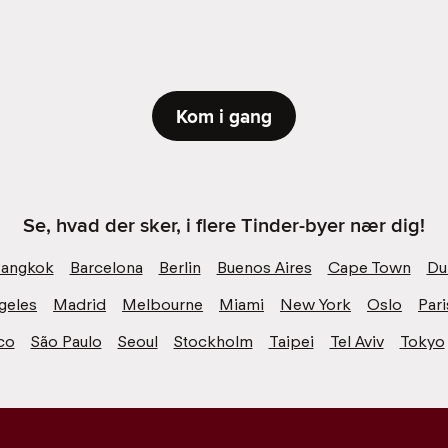
Kom i gang
Se, hvad der sker, i flere Tinder-byer nær dig!
angkok
Barcelona
Berlin
Buenos Aires
Cape Town
Du
geles
Madrid
Melbourne
Miami
New York
Oslo
Pari
co
São Paulo
Seoul
Stockholm
Taipei
Tel Aviv
Tokyo