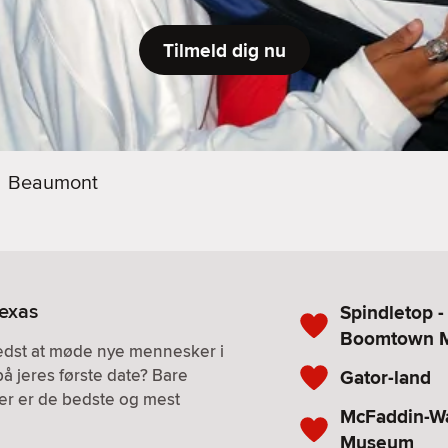
Tilmeld dig nu
Beaumont
Texas
Spindletop -
Boomtown 
bedst at møde nye mennesker i
på jeres første date? Bare
Gator-land
. Her er de bedste og mest
McFaddin-W
Museum