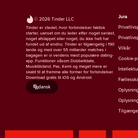
Jura
© 2026 Tinder LLC
Privatlivs
Tinder er stedet, hvor forbindelser faktisk
starter, uanset om du leder efter noget seriøst,
Privatliv
noget afslappet eller noget, du ikke helt har
fundet ud af endnu. Tinder er tilgængelig i 190
Vilkår
lande og med over 55 milliarder matches i
bagagen er vi verdens mest populære dating-
Cookie-po
app. Funktioner såsom Dobbeltdate,
Musiktilstand, Pas, Kemi og meget mere er
Intellekt
skabt til at fremme alle former for forbindelser.
Download gratis til iOS og Android.
Fællesska
dansk
Oplysning
Oplysnin
Tilgænge