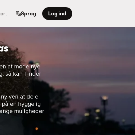
ort
Sprog
Log ind
as
rden at møde nye
, så kan Tinder
 ny ven at dele
e på en hyggelig
 mange muligheder