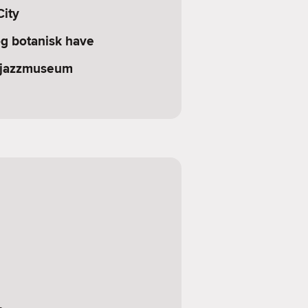
City
g botanisk have
 jazzmuseum