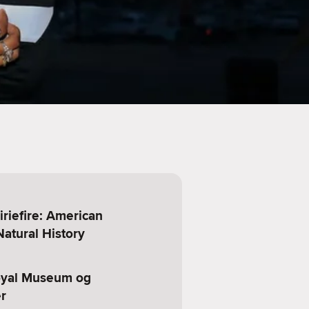
iriefire: American
atural History
oyal Museum og
r