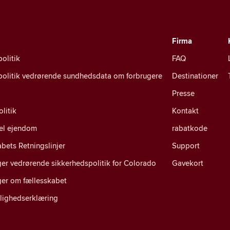
Firma
politik
FAQ
spolitik vedrørende sundhedsdata om forbrugere
Destinationer
Presse
litik
Kontakt
uel ejendom
rabatkode
bets Retningslinjer
Support
er vedrørende sikkerhedspolitik for Colorado
Gavekort
ger om fællesskabet
lighedserklæring