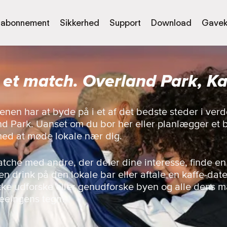
abonnement
Sikkerhed
Support
Download
Gavek
 et match. Overland Park, K
enen har at byde på i et af det bedste steder i ve
d Park. Uanset om du bor her eller planlægger et 
med at møde lokale nær dig.
matche med andre, der deler dine interesse, finde en
n drink på den lokale bar eller aftale en kaffe-dat
 ikke udforske eller genudforske byen og alle dens
seeingens tegn?