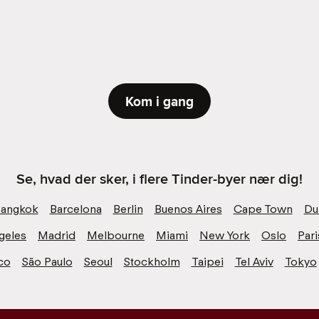
Kom i gang
Se, hvad der sker, i flere Tinder-byer nær dig!
angkok
Barcelona
Berlin
Buenos Aires
Cape Town
Du
geles
Madrid
Melbourne
Miami
New York
Oslo
Pari
co
São Paulo
Seoul
Stockholm
Taipei
Tel Aviv
Tokyo