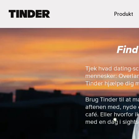
T
Produkt
i
n
d
e
Find
r
s
s
t
Tjek hvad dating-sc
a
mennesker: Overlan
r
Tinder hjælpe dig 
t
s
i
Brug Tinder til at 
d
aftenen med, nyde e
e
café. Eller hvorfor
med en dag i sight