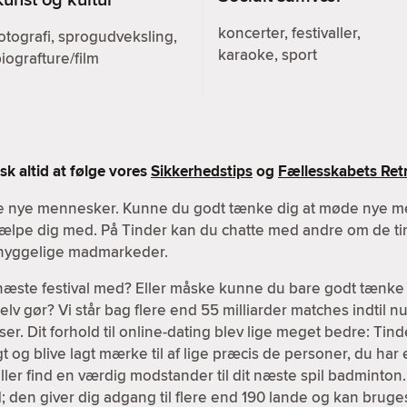
koncerter, festivaller,
otografi, sprogudveksling,
karaoke, sport
iografture/film
k altid at følge vores
Sikkerhedstips
og
Fællesskabets Retn
øde nye mennesker. Kunne du godt tænke dig at møde nye m
 hjælpe dig med. På Tinder kan du chatte med andre om de tin
r hyggelige madmarkeder.
 næste festival med? Eller måske kunne du bare godt tænke 
v gør? Vi står bag flere end 55 milliarder matches indtil nu,
er. Dit forhold til online-dating blev lige meget bedre: Tind
igt og blive lagt mærke til af lige præcis de personer, du har 
ller find en værdig modstander til dit næste spil badminton
; den giver dig adgang til flere end 190 lande og kan brug