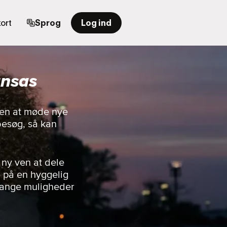
ort
Sprog
Log ind
ansas
rden at møde nye
besøg, så kan
 ny ven at dele
e på en hyggelig
 mange muligheder