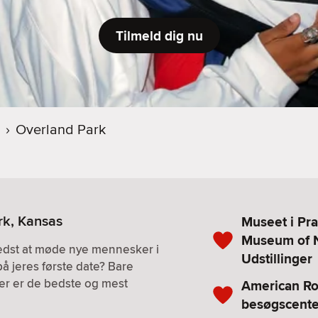
Tilmeld dig nu
›
Overland Park
rk, Kansas
Museet i Pra
Museum of N
bedst at møde nye mennesker i
Udstillinger
på jeres første date? Bare
. Her er de bedste og mest
American R
besøgscente