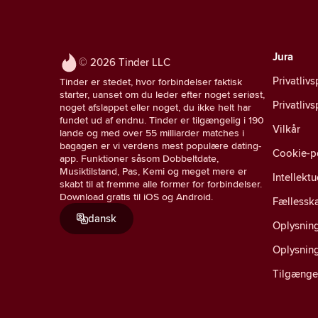
Jura
© 2026 Tinder LLC
Privatlivs
Tinder er stedet, hvor forbindelser faktisk
starter, uanset om du leder efter noget seriøst,
Privatliv
noget afslappet eller noget, du ikke helt har
fundet ud af endnu. Tinder er tilgængelig i 190
Vilkår
lande og med over 55 milliarder matches i
bagagen er vi verdens mest populære dating-
Cookie-po
app. Funktioner såsom Dobbeltdate,
Musiktilstand, Pas, Kemi og meget mere er
Intellekt
skabt til at fremme alle former for forbindelser.
Download gratis til iOS og Android.
Fællesska
dansk
Oplysning
Oplysnin
Tilgænge