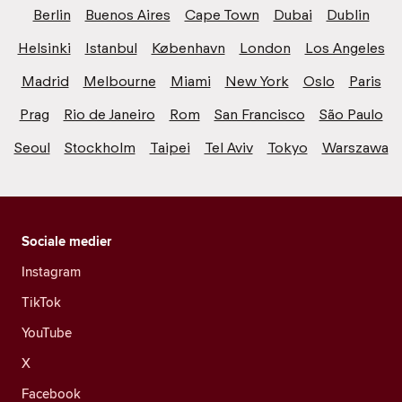
Berlin
Buenos Aires
Cape Town
Dubai
Dublin
Helsinki
Istanbul
København
London
Los Angeles
Madrid
Melbourne
Miami
New York
Oslo
Paris
Prag
Rio de Janeiro
Rom
San Francisco
São Paulo
Seoul
Stockholm
Taipei
Tel Aviv
Tokyo
Warszawa
Sociale medier
Instagram
TikTok
YouTube
X
Facebook