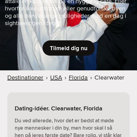
aftale en kaffe-date på en hyggelig café. Eller
hvorfor ikke udforske eller genudforske byen
og alle dens mange muligheder med en dag i
sightseeingens tegn?
Tilmeld dig nu
Destinationer
›
USA
›
Florida
›
Clearwater
Dating-idéer. Clearwater, Florida
Du ved allerede, hvor det er bedst at møde
nye mennesker i din by, men hvor skal I så
hen på jeres første date? Bare rolig, vi står klar