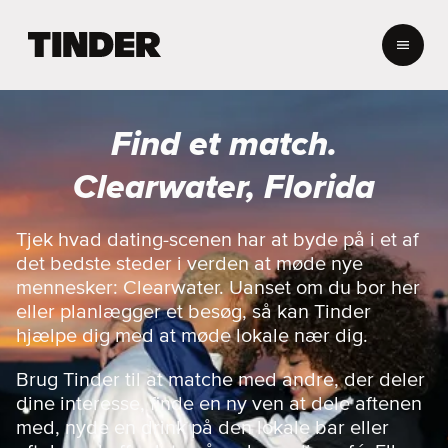
T
i
n
d
e
Find et match.
r
s
Clearwater, Florida
s
t
a
Tjek hvad dating-scenen har at byde på i et af
r
det bedste steder i verden at møde nye
t
mennesker: Clearwater. Uanset om du bor her
s
eller planlægger et besøg, så kan Tinder
i
hjælpe dig med at møde lokale nær dig.
d
e
Brug Tinder til at matche med andre, der deler
dine interesse, finde en ny ven at dele aftenen
med, nyde en drink på den lokale bar eller