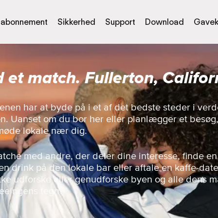
abonnement
Sikkerhed
Support
Download
Gavek
d et match. Fullerton, Califor
enen har at byde på i et af det bedste steder i ve
n. Uanset om du bor her eller planlægger et besøg,
møde lokale nær dig.
matche med andre, der deler dine interesse, finde en
n drink på den lokale bar eller aftale en kaffe-dat
 ikke udforske eller genudforske byen og alle dens
seeingens tegn?