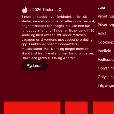
Jura
© 2026 Tinder LLC
Privatlivs
Tinder er stedet, hvor forbindelser faktisk
starter, uanset om du leder efter noget seriøst,
Privatliv
noget afslappet eller noget, du ikke helt har
fundet ud af endnu. Tinder er tilgængelig i 190
Vilkår
lande og med over 55 milliarder matches i
bagagen er vi verdens mest populære dating-
Cookie-po
app. Funktioner såsom Dobbeltdate,
Musiktilstand, Pas, Kemi og meget mere er
Intellekt
skabt til at fremme alle former for forbindelser.
Download gratis til iOS og Android.
Fællesska
dansk
Oplysning
Oplysnin
Tilgænge