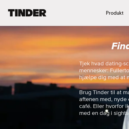
T
Produkt
i
n
d
e
Fin
r
s
s
t
Tjek hvad dating-sc
a
mennesker: Fullerto
r
hjælpe dig med at 
t
s
i
Brug Tinder til at 
d
aftenen med, nyde e
e
café. Eller hvorfor
med en dag i sight