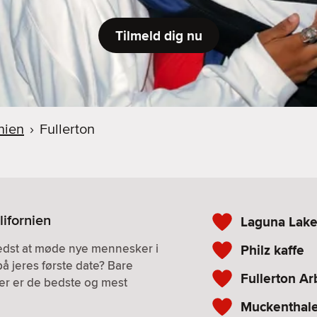
Tilmeld dig nu
nien
›
Fullerton
lifornien
Laguna Lake
bedst at møde nye mennesker i
Philz kaffe
på jeres første date? Bare
Fullerton A
. Her er de bedste og mest
Muckenthale