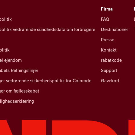
Firma
politik
FAQ
spolitik vedrørende sundhedsdata om forbrugere
Destinationer
Presse
litik
Kontakt
uel ejendom
rabatkode
bets Retningslinjer
Support
er vedrørende sikkerhedspolitik for Colorado
Gavekort
ger om fællesskabet
lighedserklæring