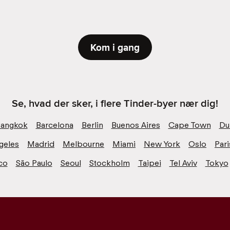
Kom i gang
Se, hvad der sker, i flere Tinder-byer nær dig!
angkok
Barcelona
Berlin
Buenos Aires
Cape Town
Du
geles
Madrid
Melbourne
Miami
New York
Oslo
Pari
co
São Paulo
Seoul
Stockholm
Taipei
Tel Aviv
Tokyo