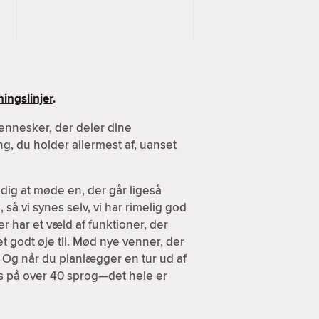
ingslinjer
.
ennesker, der deler dine
g, du holder allermest af, uanset
dig at møde en, der går ligeså
 så vi synes selv, vi har rimelig god
er har et væld af funktioner, der
et godt øje til. Mød nye venner, der
. Og når du planlægger en tur ud af
es på over 40 sprog—det hele er