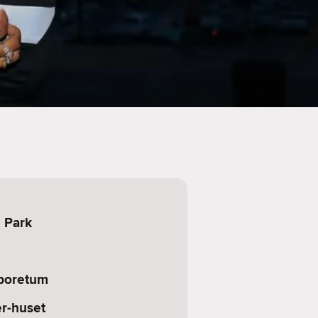
 Park
rboretum
r-huset