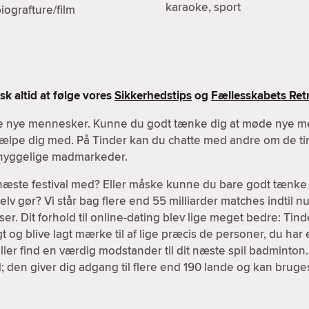
karaoke, sport
iografture/film
k altid at følge vores
Sikkerhedstips
og
Fællesskabets Retn
øde nye mennesker. Kunne du godt tænke dig at møde nye m
 hjælpe dig med. På Tinder kan du chatte med andre om de tin
r hyggelige madmarkeder.
 næste festival med? Eller måske kunne du bare godt tænke 
v gør? Vi står bag flere end 55 milliarder matches indtil nu,
er. Dit forhold til online-dating blev lige meget bedre: Tind
igt og blive lagt mærke til af lige præcis de personer, du har 
ller find en værdig modstander til dit næste spil badminton
; den giver dig adgang til flere end 190 lande og kan brug