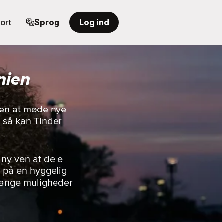
ort
Sprog
Log ind
nien
rden at møde nye
 så kan Tinder
 ny ven at dele
e på en hyggelig
 mange muligheder