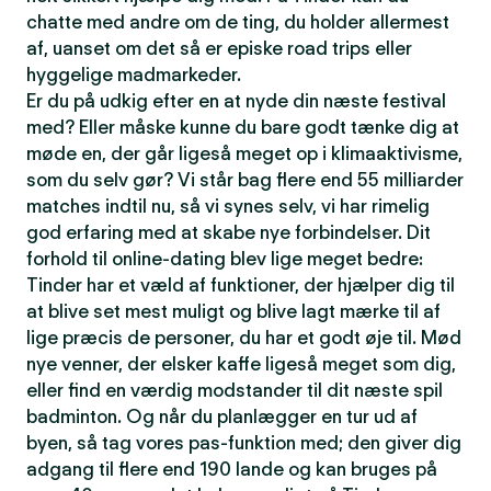
chatte med andre om de ting, du holder allermest
af, uanset om det så er episke road trips eller
hyggelige madmarkeder.
Er du på udkig efter en at nyde din næste festival
med? Eller måske kunne du bare godt tænke dig at
møde en, der går ligeså meget op i klimaaktivisme,
som du selv gør? Vi står bag flere end 55 milliarder
matches indtil nu, så vi synes selv, vi har rimelig
god erfaring med at skabe nye forbindelser. Dit
forhold til online-dating blev lige meget bedre:
Tinder har et væld af funktioner, der hjælper dig til
at blive set mest muligt og blive lagt mærke til af
lige præcis de personer, du har et godt øje til. Mød
nye venner, der elsker kaffe ligeså meget som dig,
eller find en værdig modstander til dit næste spil
badminton. Og når du planlægger en tur ud af
byen, så tag vores pas-funktion med; den giver dig
adgang til flere end 190 lande og kan bruges på