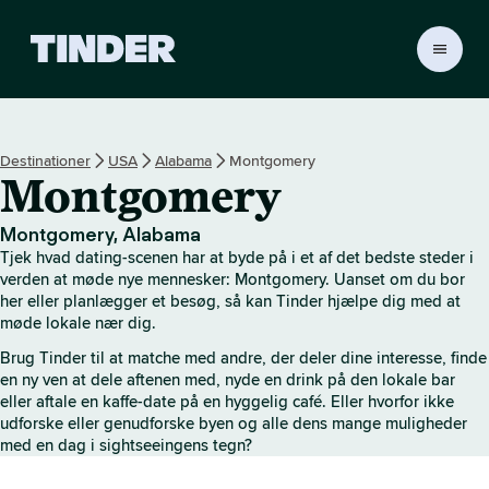
T
i
n
d
e
Destinationer
USA
Alabama
Montgomery
r
Montgomery
s
s
t
Montgomery, Alabama
a
Tjek hvad dating-scenen har at byde på i et af det bedste steder i
r
verden at møde nye mennesker: Montgomery. Uanset om du bor
t
her eller planlægger et besøg, så kan Tinder hjælpe dig med at
møde lokale nær dig.
s
i
Brug Tinder til at matche med andre, der deler dine interesse, finde
d
en ny ven at dele aftenen med, nyde en drink på den lokale bar
e
eller aftale en kaffe-date på en hyggelig café. Eller hvorfor ikke
udforske eller genudforske byen og alle dens mange muligheder
med en dag i sightseeingens tegn?