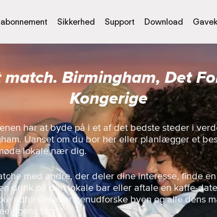
abonnement
Sikkerhed
Support
Download
Gavek
t match. Birmingham, Det F
Kongerige
enen har at byde på i et af det bedste steder i ve
ham. Uanset om du bor her eller planlægger et bes
møde lokale nær dig.
matche med andre, der deler dine interesse, finde en
n drink på den lokale bar eller aftale en kaffe-dat
 ikke udforske eller genudforske byen og alle dens
seeingens tegn?