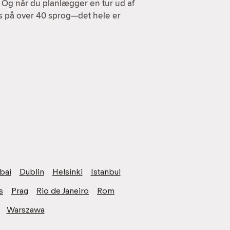
. Og når du planlægger en tur ud af
es på over 40 sprog—det hele er
bai
Dublin
Helsinki
Istanbul
s
Prag
Rio de Janeiro
Rom
Warszawa