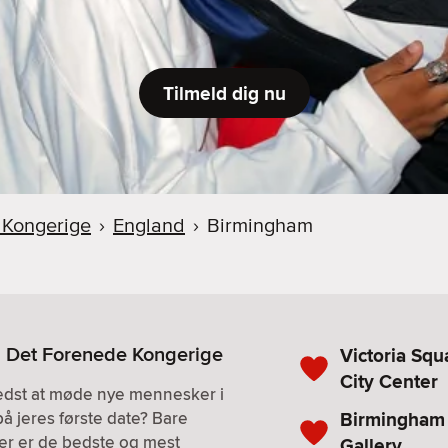
Tilmeld dig nu
 Kongerige
›
England
›
Birmingham
, Det Forenede Kongerige
Victoria Sq
City Center
bedst at møde nye mennesker i
Birmingham
på jeres første date? Bare
. Her er de bedste og mest
Gallery