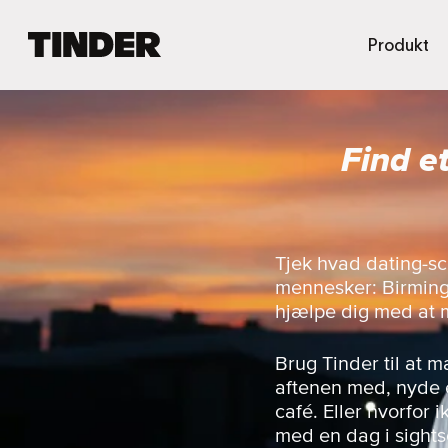
T
Produkt
i
n
d
e
Find e
r
s
s
t
a
r
Tjek hvad dating-sc
t
mennesker: Birming
s
hjælpe dig med at 
i
d
e
Brug Tinder til at 
aftenen med, nyde e
café. Eller hvorfor
med en dag i sight