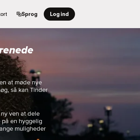
ort
Sprog
Log ind
orenede
rden at møde nye
øg, så kan Tinder
 ny ven at dele
e på en hyggelig
 mange muligheder