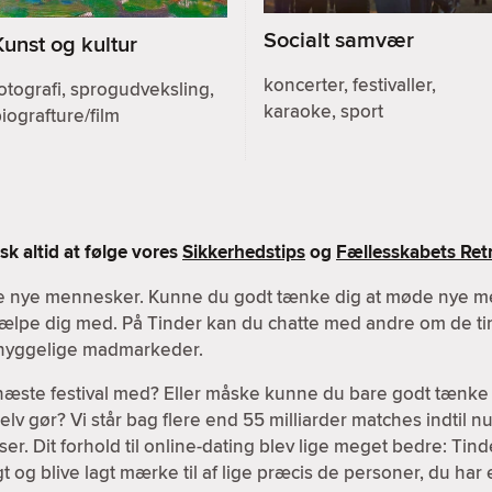
Socialt samvær
Kunst og kultur
koncerter, festivaller,
otografi, sprogudveksling,
karaoke, sport
iografture/film
k altid at følge vores
Sikkerhedstips
og
Fællesskabets Retn
øde nye mennesker. Kunne du godt tænke dig at møde nye m
 hjælpe dig med. På Tinder kan du chatte med andre om de tin
r hyggelige madmarkeder.
 næste festival med? Eller måske kunne du bare godt tænke 
v gør? Vi står bag flere end 55 milliarder matches indtil nu,
er. Dit forhold til online-dating blev lige meget bedre: Tind
igt og blive lagt mærke til af lige præcis de personer, du har 