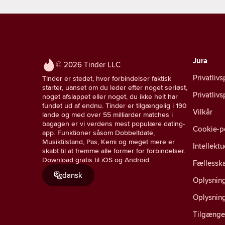
Jura
© 2026 Tinder LLC
Privatlivs
Tinder er stedet, hvor forbindelser faktisk
starter, uanset om du leder efter noget seriøst,
Privatliv
noget afslappet eller noget, du ikke helt har
fundet ud af endnu. Tinder er tilgængelig i 190
Vilkår
lande og med over 55 milliarder matches i
bagagen er vi verdens mest populære dating-
Cookie-po
app. Funktioner såsom Dobbeltdate,
Musiktilstand, Pas, Kemi og meget mere er
Intellekt
skabt til at fremme alle former for forbindelser.
Download gratis til iOS og Android.
Fællesska
dansk
Oplysning
Oplysnin
Tilgænge