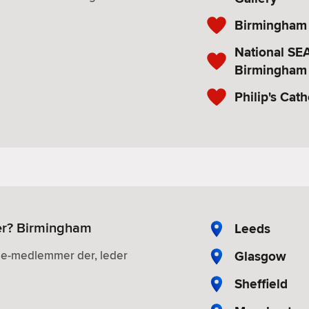
Birmingham
National SE
Birmingham
Philip's Cat
ler? Birmingham
Leeds
Glasgow
gle-medlemmer der, leder
Sheffield