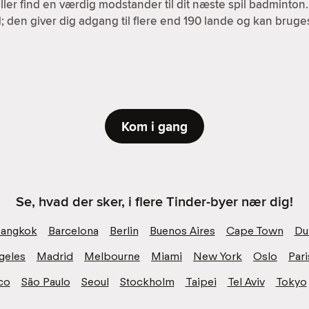
ller find en værdig modstander til dit næste spil badminton
; den giver dig adgang til flere end 190 lande og kan brug
Kom i gang
Se, hvad der sker, i flere Tinder-byer nær dig!
angkok
Barcelona
Berlin
Buenos Aires
Cape Town
Du
geles
Madrid
Melbourne
Miami
New York
Oslo
Pari
co
São Paulo
Seoul
Stockholm
Taipei
Tel Aviv
Tokyo