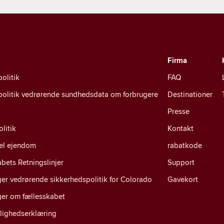
Firma
politik
FAQ
spolitik vedrørende sundhedsdata om forbrugere
Destinationer
Presse
litik
Kontakt
uel ejendom
rabatkode
bets Retningslinjer
Support
er vedrørende sikkerhedspolitik for Colorado
Gavekort
ger om fællesskabet
lighedserklæring