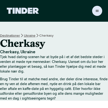
T
i
n
d
e
Destinationer
Ukraine
Cherkasy
r
Cherkasy
s
s
t
Cherkasy, Ukraine
a
Tjek hvad dating-scenen har at byde på i et af det bedste steder i
r
verden at møde nye mennesker: Cherkasy. Uanset om du bor her
t
eller planlægger et besøg, så kan Tinder hjælpe dig med at møde
lokale nær dig.
s
i
Brug Tinder til at matche med andre, der deler dine interesse, finde
d
en ny ven at dele aftenen med, nyde en drink på den lokale bar
e
eller aftale en kaffe-date på en hyggelig café. Eller hvorfor ikke
udforske eller genudforske byen og alle dens mange muligheder
med en dag i sightseeingens tegn?