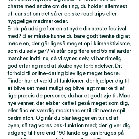
chatte med andre om de ting, du holder allermest
af, uanset om det så er episke road trips eller
hyggelige madmarkeder.
Er du på udkig efter en at nyde din næste festival
med? Eller måske kunne du bare godt tænke dig at
møde en, der går ligeså meget op i klimaaktivisme,
som du selv gør? Vi står bag flere end 55 milliarder
matches indtil nu, så vi synes selv, vi har rimelig
god erfaring med at skabe nye forbindelser. Dit
forhold til online-dating blev lige meget bedre:
Tinder har et væld af funktioner, der hjælper dig til
at blive set mest muligt og blive lagt mærke til af
lige præcis de personer, du har et godt øje til. Mød
nye venner, der elsker kaffe ligeså meget som dig,
eller find en værdig modstander til dit næste spil
badminton. Og når du planlægger en tur ud af
byen, så tag vores pas-funktion med; den giver dig
adgang til flere end 190 lande og kan bruges på