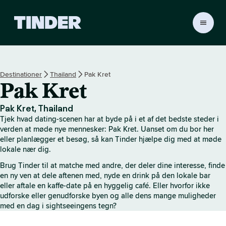
T
i
n
d
e
Destinationer
Thailand
Pak Kret
r
Pak Kret
s
s
t
Pak Kret, Thailand
a
Tjek hvad dating-scenen har at byde på i et af det bedste steder i
r
verden at møde nye mennesker: Pak Kret. Uanset om du bor her
t
eller planlægger et besøg, så kan Tinder hjælpe dig med at møde
lokale nær dig.
s
i
Brug Tinder til at matche med andre, der deler dine interesse, finde
d
en ny ven at dele aftenen med, nyde en drink på den lokale bar
e
eller aftale en kaffe-date på en hyggelig café. Eller hvorfor ikke
udforske eller genudforske byen og alle dens mange muligheder
med en dag i sightseeingens tegn?