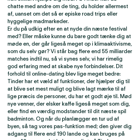
chatte med andre om de ting, du holder allermest
af, uanset om det så er episke road trips eller
hyggelige madmarkeder.
Er du på udkig efter en at nyde din næste festival
med? Eller måske kunne du bare godt tænke dig at
møde en, der går ligeså meget op i klimaaktivisme,
som du selv gør? Vi står bag flere end 55 milliarder
matches indtil nu, så vi synes selv, vi har rimelig
god erfaring med at skabe nye forbindelser. Dit
forhold til online-dating blev lige meget bedre:
Tinder har et væld af funktioner, der hjælper dig til
at blive set mest muligt og blive lagt mærke til af
lige præcis de personer, du har et godt øje til. Mød
nye venner, der elsker kaffe ligeså meget som dig,
eller find en værdig modstander til dit næste spil
badminton. Og når du planlægger en tur ud af
byen, så tag vores pas-funktion med; den giver dig
adgang til flere end 190 lande og kan bruges på