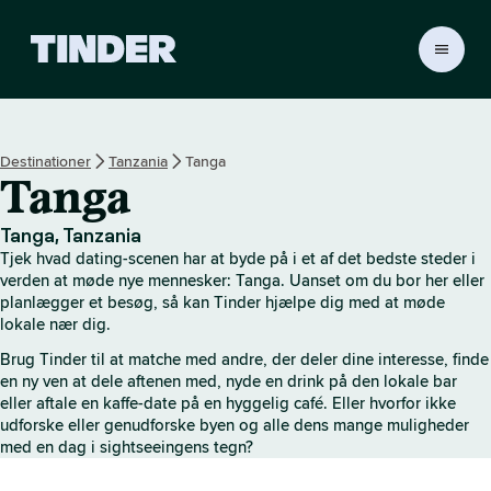
T
i
n
d
e
Destinationer
Tanzania
Tanga
r
Tanga
s
s
t
Tanga, Tanzania
a
Tjek hvad dating-scenen har at byde på i et af det bedste steder i
r
verden at møde nye mennesker: Tanga. Uanset om du bor her eller
t
planlægger et besøg, så kan Tinder hjælpe dig med at møde
lokale nær dig.
s
i
Brug Tinder til at matche med andre, der deler dine interesse, finde
d
en ny ven at dele aftenen med, nyde en drink på den lokale bar
e
eller aftale en kaffe-date på en hyggelig café. Eller hvorfor ikke
udforske eller genudforske byen og alle dens mange muligheder
med en dag i sightseeingens tegn?