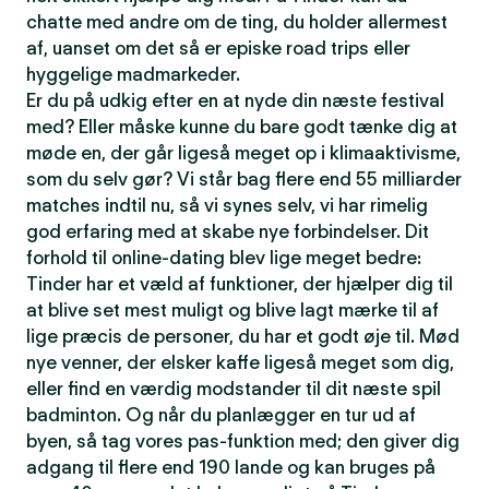
chatte med andre om de ting, du holder allermest
af, uanset om det så er episke road trips eller
hyggelige madmarkeder.
Er du på udkig efter en at nyde din næste festival
med? Eller måske kunne du bare godt tænke dig at
møde en, der går ligeså meget op i klimaaktivisme,
som du selv gør? Vi står bag flere end 55 milliarder
matches indtil nu, så vi synes selv, vi har rimelig
god erfaring med at skabe nye forbindelser. Dit
forhold til online-dating blev lige meget bedre:
Tinder har et væld af funktioner, der hjælper dig til
at blive set mest muligt og blive lagt mærke til af
lige præcis de personer, du har et godt øje til. Mød
nye venner, der elsker kaffe ligeså meget som dig,
eller find en værdig modstander til dit næste spil
badminton. Og når du planlægger en tur ud af
byen, så tag vores pas-funktion med; den giver dig
adgang til flere end 190 lande og kan bruges på