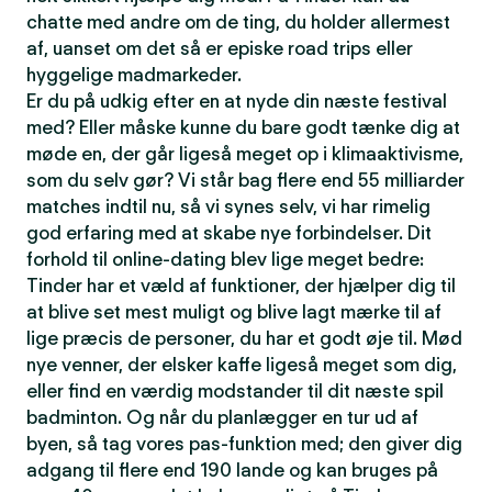
chatte med andre om de ting, du holder allermest
af, uanset om det så er episke road trips eller
hyggelige madmarkeder.
Er du på udkig efter en at nyde din næste festival
med? Eller måske kunne du bare godt tænke dig at
møde en, der går ligeså meget op i klimaaktivisme,
som du selv gør? Vi står bag flere end 55 milliarder
matches indtil nu, så vi synes selv, vi har rimelig
god erfaring med at skabe nye forbindelser. Dit
forhold til online-dating blev lige meget bedre:
Tinder har et væld af funktioner, der hjælper dig til
at blive set mest muligt og blive lagt mærke til af
lige præcis de personer, du har et godt øje til. Mød
nye venner, der elsker kaffe ligeså meget som dig,
eller find en værdig modstander til dit næste spil
badminton. Og når du planlægger en tur ud af
byen, så tag vores pas-funktion med; den giver dig
adgang til flere end 190 lande og kan bruges på