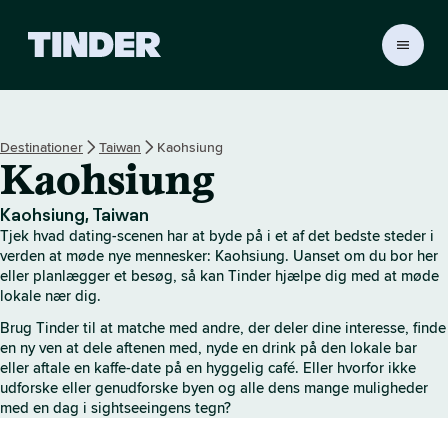
T
i
n
d
e
Destinationer
Taiwan
Kaohsiung
r
Kaohsiung
s
s
t
Kaohsiung, Taiwan
a
Tjek hvad dating-scenen har at byde på i et af det bedste steder i
r
verden at møde nye mennesker: Kaohsiung. Uanset om du bor her
t
eller planlægger et besøg, så kan Tinder hjælpe dig med at møde
lokale nær dig.
s
i
Brug Tinder til at matche med andre, der deler dine interesse, finde
d
en ny ven at dele aftenen med, nyde en drink på den lokale bar
e
eller aftale en kaffe-date på en hyggelig café. Eller hvorfor ikke
udforske eller genudforske byen og alle dens mange muligheder
med en dag i sightseeingens tegn?