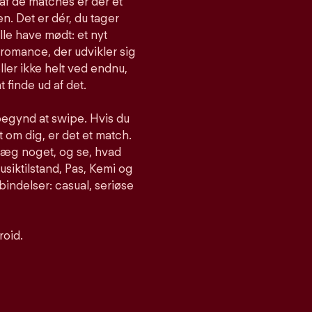
af de matches er der et
n. Det er dér, du tager
lle have mødt: et nyt
romance, der udvikler sig
ller ikke helt ved endnu,
t finde ud af det.
begynd at swipe. Hvis du
om dig, er det et match.
nlæg noget, og se, hvad
siktilstand, Pas, Kemi og
bindelser: casual, seriøse
roid.