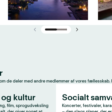
r
som de deler med andre medlemmer af vores fællesskab. Her
 og kultur
Socialt sam
ng, film, sprogudveksling
Koncerter, festivaler, kar
 alt, der giver noget at
– den slags planer, der e