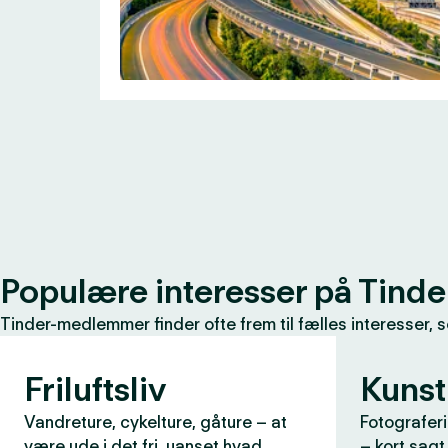
Populære interesser på Tinde
Tinder-medlemmer finder ofte frem til fælles interesser, 
Friluftsliv
Kunst
Vandreture, cykelture, gåture – at
Fotograferi
være ude i det fri, uanset hvad
– kort sagt