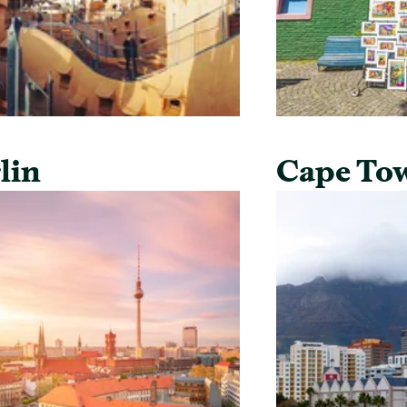
lin
Cape To