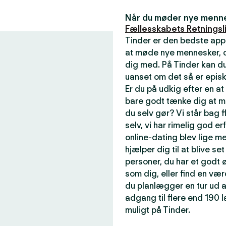
Når du møder nye mennes
Fællesskabets Retningsli
Tinder er den bedste app
at møde nye mennesker, de
dig med. På Tinder kan du
uanset om det så er episk
Er du på udkig efter en a
bare godt tænke dig at m
du selv gør? Vi står bag f
selv, vi har rimelig god er
online-dating blev lige me
hjælper dig til at blive se
personer, du har et godt ø
som dig, eller find en væ
du planlægger en tur ud a
adgang til flere end 190
muligt på Tinder.