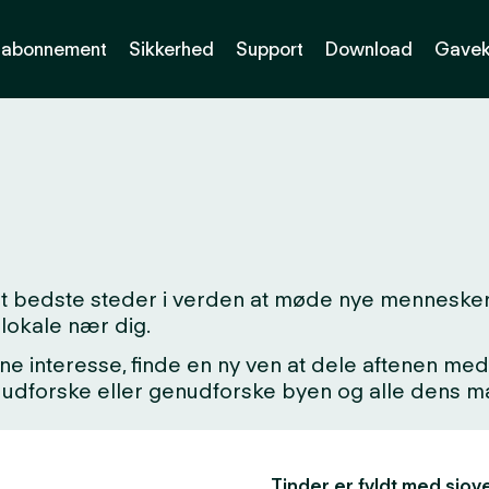
abonnement
Sikkerhed
Support
Download
Gavek
det bedste steder i verden at møde nye mennesker
lokale nær dig.
ne interesse, finde en ny ven at dele aftenen med,
kke udforske eller genudforske byen og alle dens
Tinder er fyldt med sjove