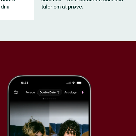
ndnu!
taler om at prøve.