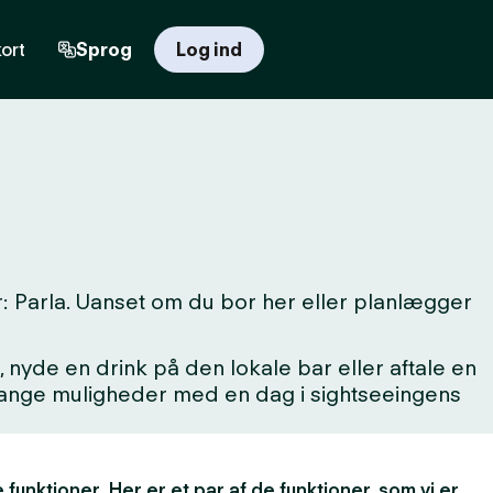
ort
Sprog
Log ind
: Parla. Uanset om du bor her eller planlægger
 nyde en drink på den lokale bar eller aftale en
 mange muligheder med en dag i sightseeingens
 funktioner. Her er et par af de funktioner, som vi er