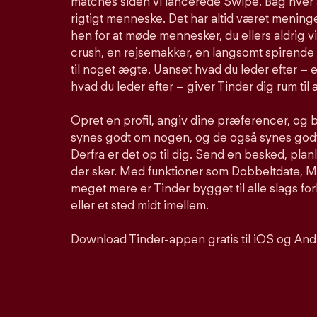
matches siden vi lancerede Swipe. Bag hver 
rigtigt menneske. Det har altid været meninge
hen for at møde mennesker, du ellers aldrig vi
crush, en rejsemakker, en langsomt spirende 
til noget ægte. Uanset hvad du leder efter – e
hvad du leder efter – giver Tinder dig rum til a
Opret en profil, angiv dine præferencer, og 
synes godt om nogen, og de også synes godt 
Derfra er det op til dig. Send en besked, pla
der sker. Med funktioner som Dobbeltdate, Mu
meget mere er Tinder bygget til alle slags for
eller et sted midt imellem.
Download Tinder-appen gratis til iOS og And