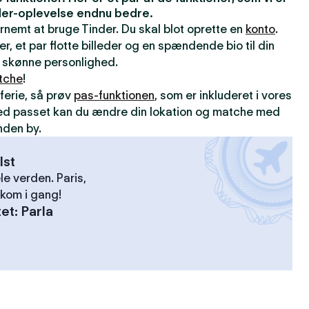
inder-oplevelse endnu bedre.
ernemt at bruge Tinder. Du skal blot oprette en
konto
.
er, et par flotte billeder og en spændende bio til din
din skønne personlighed.
tche
!
ferie, så prøv
pas-funktionen
, som er inkluderet i vores
ed passet kan du ændre din lokation og matche med
nden by.
lst
le verden. Paris,
kom i gang!
tet
:
Parla