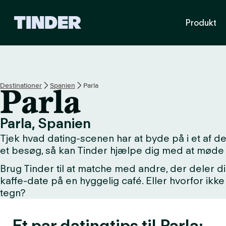
T
Produkt
i
n
d
e
r
s
Destinationer
Spanien
Parla
Parla
s
t
a
Parla, Spanien
r
Tjek hvad dating-scenen har at byde på i et af 
t
s
et besøg, så kan Tinder hjælpe dig med at møde 
i
Brug Tinder til at matche med andre, der deler di
d
kaffe-date på en hyggelig café. Eller hvorfor i
e
tegn?
Et par datingtips til Parla: