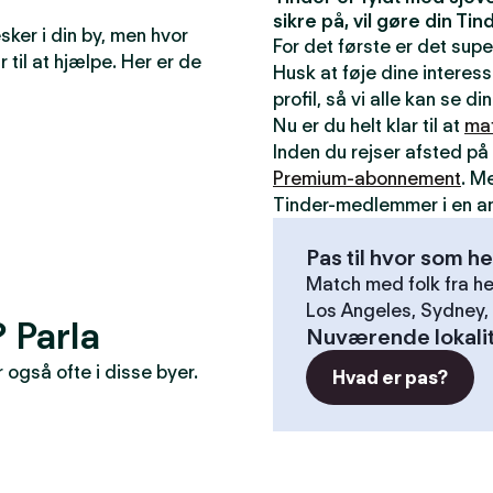
sikre på, vil gøre din T
ker i din by, men hvor
For det første er det sup
r til at hjælpe. Her er de
Husk at føje dine interess
profil, så vi alle kan se 
Nu er du helt klar til at
ma
Inden du rejser afsted på 
Premium-abonnement
. M
Tinder-medlemmer i en a
Pas til hvor som he
Match med folk fra he
Los Angeles, Sydney, 
? Parla
Nuværende lokali
også ofte i disse byer.
Hvad er pas?