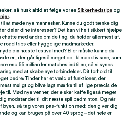
ker, så husk altid at følge vores
Sikkerhedstips
og
njer
.
 til at møde nye mennesker. Kunne du godt tænke dig
r deler dine interesser? Det kan vi helt sikkert hjælpe
 chatte med andre om de ting, du holder allermest af,
e road trips eller hyggelige madmarkeder.
t nyde din næste festival med? Eller måske kunne du
øde en, der går ligeså meget op i klimaaktivisme, som
lere end 55 milliarder matches indtil nu, så vi synes
faring med at skabe nye forbindelser. Dit forhold til
get bedre: Tinder har et væld af funktioner, der
t mest muligt og blive lagt mærke til af lige præcis de
je til. Mød nye venner, der elsker kaffe ligeså meget
rdig modstander til dit næste spil badminton. Og når
f byen, så tag vores pas-funktion med; den giver dig
 lande og kan bruges på over 40 sprog—det hele er