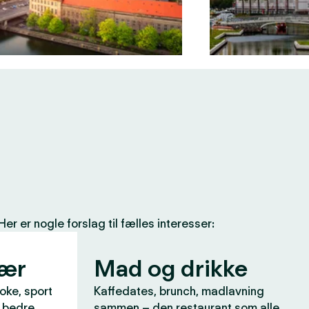
 er nogle forslag til fælles interesser:
vær
Mad og drikke
aoke, sport
Kaffedates, brunch, madlavning
r bedre
sammen – den restaurant som alle