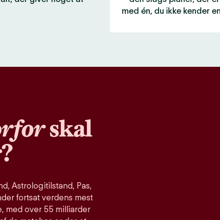
med én, du ikke kender e
rfor
skal
r?
, Astrologitilstand, Pas,
nder fortsat verdens mest
, med over 55 milliarder