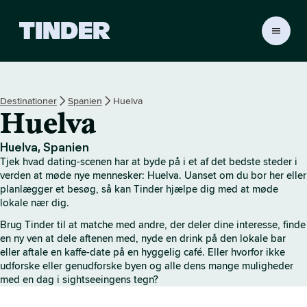
T
i
n
d
e
Destinationer
Spanien
Huelva
r
Huelva
s
s
t
Huelva, Spanien
a
Tjek hvad dating-scenen har at byde på i et af det bedste steder i
r
verden at møde nye mennesker: Huelva. Uanset om du bor her eller
t
planlægger et besøg, så kan Tinder hjælpe dig med at møde
lokale nær dig.
s
i
Brug Tinder til at matche med andre, der deler dine interesse, finde
d
en ny ven at dele aftenen med, nyde en drink på den lokale bar
e
eller aftale en kaffe-date på en hyggelig café. Eller hvorfor ikke
udforske eller genudforske byen og alle dens mange muligheder
med en dag i sightseeingens tegn?