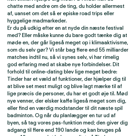
chatte med andre om de ting, du holder allermest
af, uanset om det så er episke road trips eller
hyggelige madmarkeder.
Er du på udkig efter en at nyde din næste festival
med? Eller måske kunne du bare godt tænke dig at
møde en, der går ligeså meget op i klimaaktivisme,
som du selv gør? Vi står bag flere end 55 milliarder
matches indtil nu, så vi synes selv, vi har rimelig
god erfaring med at skabe nye forbindelser. Dit
forhold til online-dating blev lige meget bedre:
Tinder har et væld af funktioner, der hjælper dig til
at blive set mest muligt og blive lagt mærke til af
lige præcis de personer, du har et godt øje til. Mød
nye venner, der elsker kaffe ligeså meget som dig,
eller find en værdig modstander til dit næste spil
badminton. Og når du planlægger en tur ud af
byen, så tag vores pas-funktion med; den giver dig
adgang til flere end 190 lande og kan bruges på