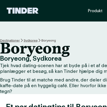
T
Produkt
i
n
d
e
r
s
Destinationer
Sydkorea
Boryeong
Boryeong
s
t
a
Boryeong, Sydkorea
r
Tjek hvad dating-scenen har at byde på i et af 
t
s
planlægger et besøg, så kan Tinder hjælpe dig 
i
Brug Tinder til at matche med andre, der deler di
d
kaffe-date på en hyggelig café. Eller hvorfor i
e
tegn?
Et par datingtips til Boryeo