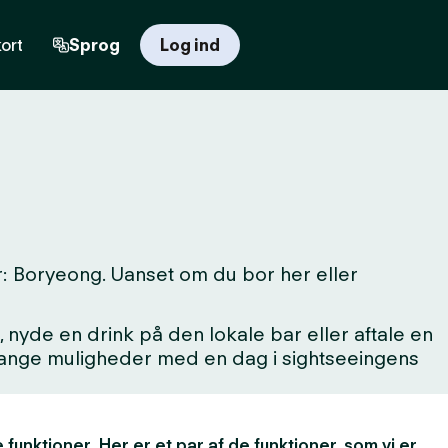
ort
Sprog
Log ind
: Boryeong. Uanset om du bor her eller
 nyde en drink på den lokale bar eller aftale en
 mange muligheder med en dag i sightseeingens
 funktioner. Her er et par af de funktioner, som vi er