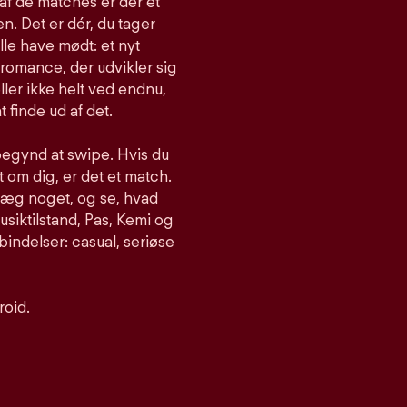
af de matches er der et
n. Det er dér, du tager
lle have mødt: et nyt
romance, der udvikler sig
ller ikke helt ved endnu,
t finde ud af det.
begynd at swipe. Hvis du
om dig, er det et match.
nlæg noget, og se, hvad
siktilstand, Pas, Kemi og
bindelser: casual, seriøse
roid.