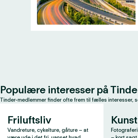
Populære interesser på Tinde
Tinder-medlemmer finder ofte frem til fælles interesser, 
Friluftsliv
Kunst
Vandreture, cykelture, gåture – at
Fotograferi
være ude i det fri, uanset hvad
– kort sagt