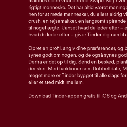
matches siden vi lancerede Swipe. Bag hver 
rigtigt menneske. Det har altid været meninge
hen for at møde mennesker, du ellers aldrig vi
crush, en rejsemakker, en langsomt spirende 
til noget ægte. Uanset hvad du leder efter – e
hvad du leder efter – giver Tinder dig rum til a
Opret en profil, angiv dine præferencer, og 
synes godt om nogen, og de også synes godt 
Derfra er det op til dig. Send en besked, pla
der sker. Med funktioner som Dobbeltdate, Mu
meget mere er Tinder bygget til alle slags for
eller et sted midt imellem.
Download Tinder-appen gratis til iOS og And