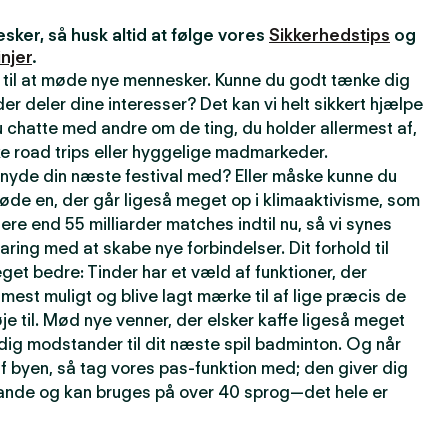
ker, så husk altid at følge vores
Sikkerhedstips
og
njer
.
 til at møde nye mennesker. Kunne du godt tænke dig
r deler dine interesser? Det kan vi helt sikkert hjælpe
 chatte med andre om de ting, du holder allermest af,
e road trips eller hyggelige madmarkeder.
t nyde din næste festival med? Eller måske kunne du
øde en, der går ligeså meget op i klimaaktivisme, som
lere end 55 milliarder matches indtil nu, så vi synes
faring med at skabe nye forbindelser. Dit forhold til
get bedre: Tinder har et væld af funktioner, der
t mest muligt og blive lagt mærke til af lige præcis de
je til. Mød nye venner, der elsker kaffe ligeså meget
rdig modstander til dit næste spil badminton. Og når
f byen, så tag vores pas-funktion med; den giver dig
 lande og kan bruges på over 40 sprog—det hele er