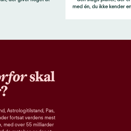
med én, du ikke kender e
rfor
skal
r?
, Astrologitilstand, Pas,
nder fortsat verdens mest
, med over 55 milliarder