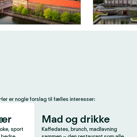
 er nogle forslag til fælles interesser:
vær
Mad og drikke
aoke, sport
Kaffedates, brunch, madlavning
r bedre
sammen – den restaurant som alle