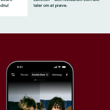
ndnu!
taler om at prøve.