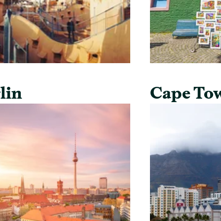
lin
Cape To