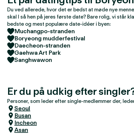
Du ved allerede, hvor det er bedst at møde nye mennes
skal I så hen på jeres første date? Bare rolig, vi står kla
bedste og mest populære date-idéer i byen:
Muchangpo-stranden
Boryeong mudderfestival
Daecheon-stranden
Gaehwa Art Park
Sanghwawon
Er du på udkig efter single
Personer, som leder efter single-medlemmer der, leder 
Seoul
Busan
Incheon
Asan