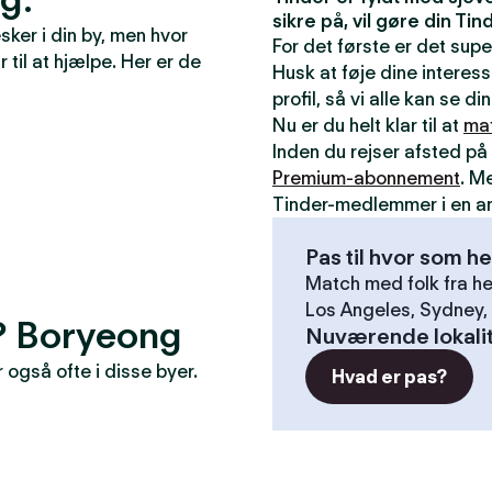
sikre på, vil gøre din T
ker i din by, men hvor
For det første er det sup
r til at hjælpe. Her er de
Husk at føje dine interess
profil, så vi alle kan se 
Nu er du helt klar til at
ma
Inden du rejser afsted på 
Premium-abonnement
. M
Tinder-medlemmer i en a
Pas til hvor som he
Match med folk fra he
Los Angeles, Sydney, 
r? Boryeong
Nuværende lokali
også ofte i disse byer.
Hvad er pas?