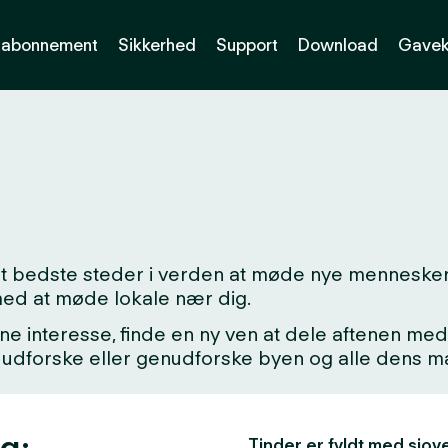
abonnement
Sikkerhed
Support
Download
Gavek
det bedste steder i verden at møde nye mennesker
med at møde lokale nær dig.
ne interesse, finde en ny ven at dele aftenen med,
kke udforske eller genudforske byen og alle dens
ng:
Tinder er fyldt med sjove