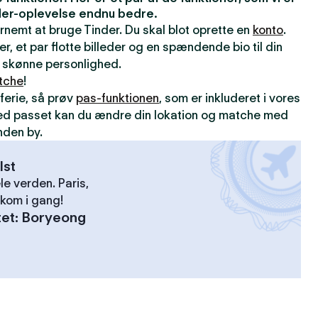
inder-oplevelse endnu bedre.
ernemt at bruge Tinder. Du skal blot oprette en
konto
.
er, et par flotte billeder og en spændende bio til din
din skønne personlighed.
tche
!
ferie, så prøv
pas-funktionen
, som er inkluderet i vores
ed passet kan du ændre din lokation og matche med
nden by.
lst
le verden. Paris,
kom i gang!
tet
:
Boryeong