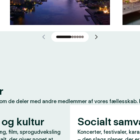
r
som de deler med andre medlemmer af vores fællesskab. Her
 og kultur
Socialt sam
ng, film, sprogudveksling
Koncerter, festivaler, kar
 alt, der giver noget at
– den slags planer, der e