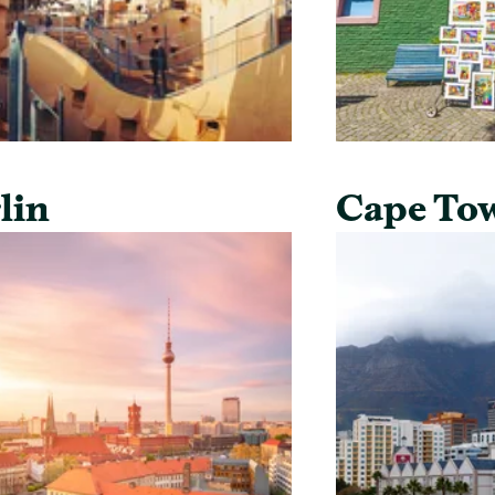
lin
Cape To