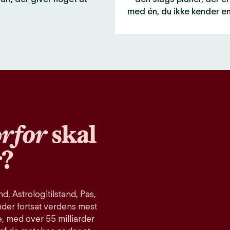
med én, du ikke kender e
rfor
skal
r?
, Astrologitilstand, Pas,
nder fortsat verdens mest
, med over 55 milliarder