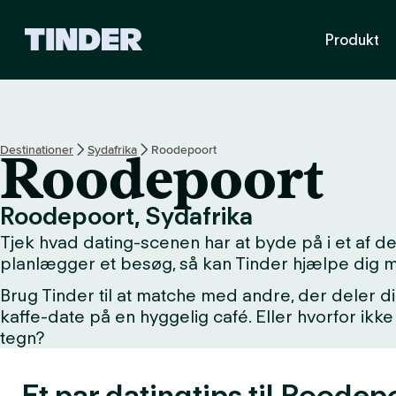
T
Produkt
i
n
d
e
r
s
Destinationer
Sydafrika
Roodepoort
Roodepoort
s
t
a
Roodepoort, Sydafrika
r
Tjek hvad dating-scenen har at byde på i et af 
t
s
planlægger et besøg, så kan Tinder hjælpe dig 
i
Brug Tinder til at matche med andre, der deler di
d
kaffe-date på en hyggelig café. Eller hvorfor i
e
tegn?
Et par datingtips til Roodep