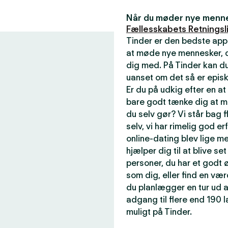
Når du møder nye mennes
Fællesskabets Retningsli
Tinder er den bedste app
at møde nye mennesker, de
dig med. På Tinder kan du
uanset om det så er episk
Er du på udkig efter en a
bare godt tænke dig at m
du selv gør? Vi står bag f
selv, vi har rimelig god er
online-dating blev lige me
hjælper dig til at blive se
personer, du har et godt ø
som dig, eller find en væ
du planlægger en tur ud a
adgang til flere end 190
muligt på Tinder.