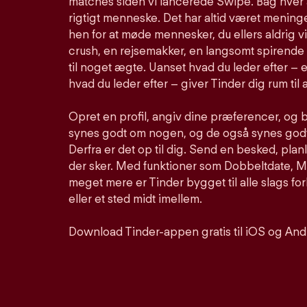
matches siden vi lancerede Swipe. Bag hver 
rigtigt menneske. Det har altid været meninge
hen for at møde mennesker, du ellers aldrig vi
crush, en rejsemakker, en langsomt spirende 
til noget ægte. Uanset hvad du leder efter – e
hvad du leder efter – giver Tinder dig rum til a
Opret en profil, angiv dine præferencer, og 
synes godt om nogen, og de også synes godt 
Derfra er det op til dig. Send en besked, pla
der sker. Med funktioner som Dobbeltdate, Mu
meget mere er Tinder bygget til alle slags for
eller et sted midt imellem.
Download Tinder-appen gratis til iOS og And