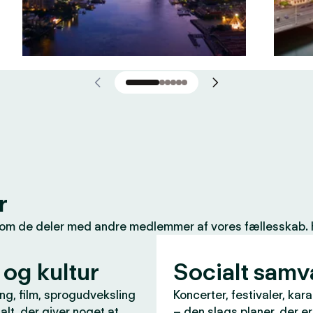
r
som de deler med andre medlemmer af vores fællesskab. Her
 og kultur
Socialt sam
ng, film, sprogudveksling
Koncerter, festivaler, kar
 alt, der giver noget at
– den slags planer, der e