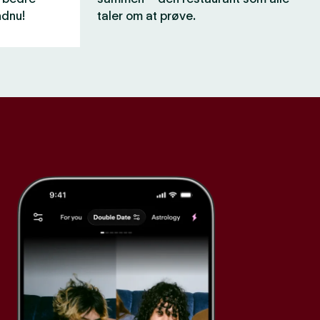
ndnu!
taler om at prøve.