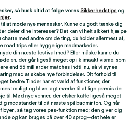
ker, så husk altid at følge vores
Sikkerhedstips
og
njer
.
 til at møde nye mennesker. Kunne du godt tænke dig
r deler dine interesser? Det kan vi helt sikkert hjælpe
 chatte med andre om de ting, du holder allermest af,
e road trips eller hyggelige madmarkeder.
t nyde din næste festival med? Eller måske kunne du
øde en, der går ligeså meget op i klimaaktivisme, som
lere end 55 milliarder matches indtil nu, så vi synes
faring med at skabe nye forbindelser. Dit forhold til
get bedre: Tinder har et væld af funktioner, der
t mest muligt og blive lagt mærke til af lige præcis de
je til. Mød nye venner, der elsker kaffe ligeså meget
rdig modstander til dit næste spil badminton. Og når
f byen, så tag vores pas-funktion med; den giver dig
 lande og kan bruges på over 40 sprog—det hele er