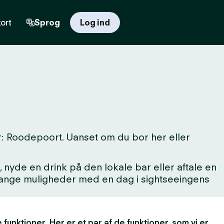
ort
Sprog
Log ind
r: Roodepoort. Uanset om du bor her eller
 nyde en drink på den lokale bar eller aftale en
 mange muligheder med en dag i sightseeingens
 funktioner. Her er et par af de funktioner, som vi er