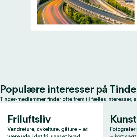
Populære interesser på Tinde
Tinder-medlemmer finder ofte frem til fælles interesser, 
Friluftsliv
Kunst
Vandreture, cykelture, gåture – at
Fotograferi
være ude i det fri, uanset hvad
– kort sagt