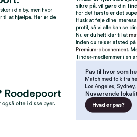
sikre på, vil gøre din T
ker i din by, men hvor
For det første er det sup
r til at hjælpe. Her er de
Husk at føje dine interess
profil, så vi alle kan se 
Nu er du helt klar til at
ma
Inden du rejser afsted på 
Premium-abonnement
. M
Tinder-medlemmer i en a
Pas til hvor som he
Match med folk fra he
Los Angeles, Sydney, 
r? Roodepoort
Nuværende lokali
også ofte i disse byer.
Hvad er pas?