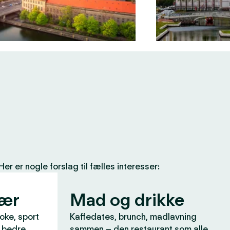
 er nogle forslag til fælles interesser:
vær
Mad og drikke
aoke, sport
Kaffedates, brunch, madlavning
r bedre
sammen – den restaurant som alle