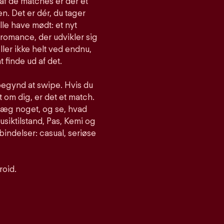
af de matches er der et
n. Det er dér, du tager
lle have mødt: et nyt
romance, der udvikler sig
ller ikke helt ved endnu,
t finde ud af det.
begynd at swipe. Hvis du
om dig, er det et match.
nlæg noget, og se, hvad
siktilstand, Pas, Kemi og
bindelser: casual, seriøse
roid.