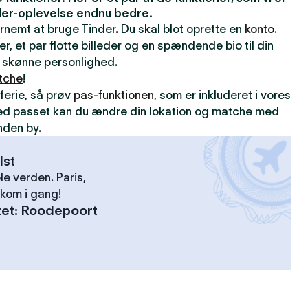
inder-oplevelse endnu bedre.
ernemt at bruge Tinder. Du skal blot oprette en
konto
.
er, et par flotte billeder og en spændende bio til din
din skønne personlighed.
tche
!
ferie, så prøv
pas-funktionen
, som er inkluderet i vores
ed passet kan du ændre din lokation og matche med
nden by.
lst
le verden. Paris,
kom i gang!
tet
:
Roodepoort