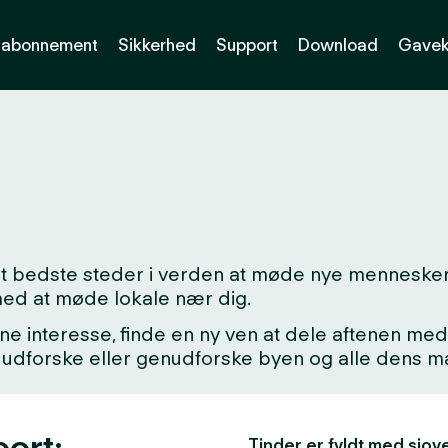
abonnement
Sikkerhed
Support
Download
Gavek
det bedste steder i verden at møde nye menneske
med at møde lokale nær dig.
ne interesse, finde en ny ven at dele aftenen med,
kke udforske eller genudforske byen og alle dens
oort:
Tinder er fyldt med sjove