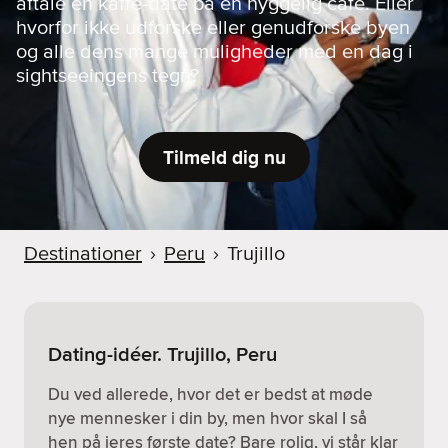
aftale en kaffe-date på en hyggelig café. Eller
hvorfor ikke udforske eller genudforske byen
og alle dens mange muligheder med en dag i
sightseeingens tegn?
Tilmeld dig nu
Destinationer
›
Peru
›
Trujillo
Dating-idéer. Trujillo, Peru
Du ved allerede, hvor det er bedst at møde
nye mennesker i din by, men hvor skal I så
hen på jeres første date? Bare rolig, vi står klar