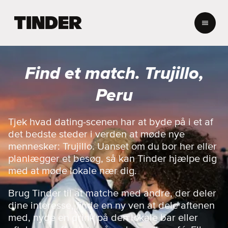
T
i
n
d
e
Find et match. Trujillo,
r
s
Peru
s
t
a
Tjek hvad dating-scenen har at byde på i et af
r
det bedste steder i verden at møde nye
t
mennesker: Trujillo. Uanset om du bor her eller
s
planlægger et besøg, så kan Tinder hjælpe dig
i
med at møde lokale nær dig.
d
e
Brug Tinder til at matche med andre, der deler
dine interesse, finde en ny ven at dele aftenen
med, nyde en drink på den lokale bar eller