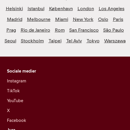
Helsinki
Istanbul
København
London
Los Angeles
Madrid
Melbourne
Miami
New York
Oslo
Paris
Prag
Rio de Janeiro
Rom
San Francisco
São Paulo
Seoul
Stockholm
Taipei
Tel Aviv
Tokyo
Warszawa
Sociale medier
Instagram
TikTok
YouTube
X
Facebook
Jura