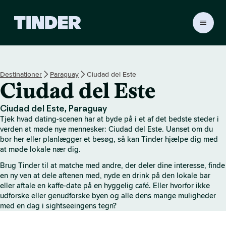
T
i
n
d
e
Destinationer
Paraguay
Ciudad del Este
r
Ciudad del Este
s
s
t
Ciudad del Este, Paraguay
a
Tjek hvad dating-scenen har at byde på i et af det bedste steder i
r
verden at møde nye mennesker: Ciudad del Este. Uanset om du
t
bor her eller planlægger et besøg, så kan Tinder hjælpe dig med
at møde lokale nær dig.
s
i
Brug Tinder til at matche med andre, der deler dine interesse, finde
d
en ny ven at dele aftenen med, nyde en drink på den lokale bar
e
eller aftale en kaffe-date på en hyggelig café. Eller hvorfor ikke
udforske eller genudforske byen og alle dens mange muligheder
med en dag i sightseeingens tegn?