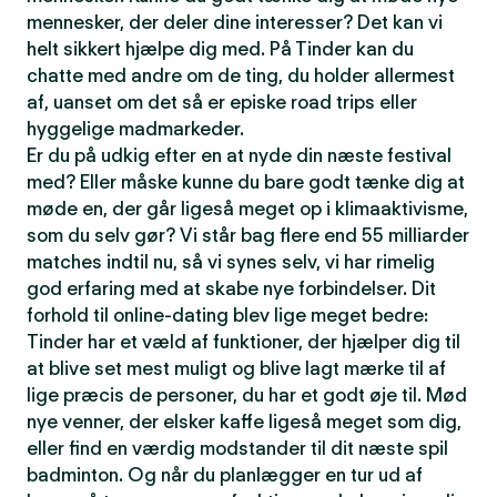
mennesker, der deler dine interesser? Det kan vi
helt sikkert hjælpe dig med. På Tinder kan du
chatte med andre om de ting, du holder allermest
af, uanset om det så er episke road trips eller
hyggelige madmarkeder.
Er du på udkig efter en at nyde din næste festival
med? Eller måske kunne du bare godt tænke dig at
møde en, der går ligeså meget op i klimaaktivisme,
som du selv gør? Vi står bag flere end 55 milliarder
matches indtil nu, så vi synes selv, vi har rimelig
god erfaring med at skabe nye forbindelser. Dit
forhold til online-dating blev lige meget bedre:
Tinder har et væld af funktioner, der hjælper dig til
at blive set mest muligt og blive lagt mærke til af
lige præcis de personer, du har et godt øje til. Mød
nye venner, der elsker kaffe ligeså meget som dig,
eller find en værdig modstander til dit næste spil
badminton. Og når du planlægger en tur ud af