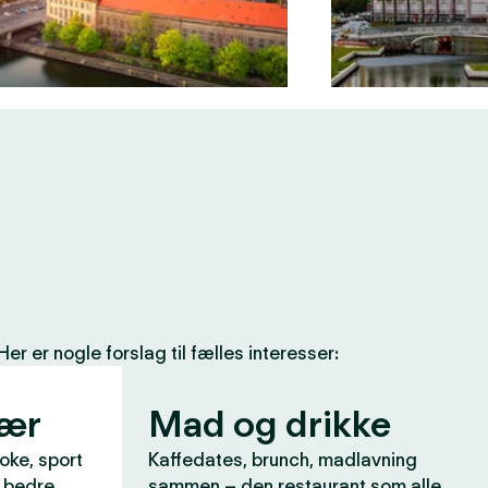
 er nogle forslag til fælles interesser:
vær
Mad og drikke
aoke, sport
Kaffedates, brunch, madlavning
r bedre
sammen – den restaurant som alle