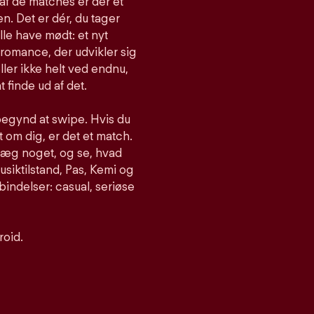
af de matches er der et
n. Det er dér, du tager
lle have mødt: et nyt
romance, der udvikler sig
ller ikke helt ved endnu,
t finde ud af det.
begynd at swipe. Hvis du
om dig, er det et match.
nlæg noget, og se, hvad
siktilstand, Pas, Kemi og
bindelser: casual, seriøse
roid.