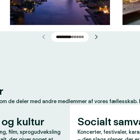
r
som de deler med andre medlemmer af vores fællesskab. Her
 og kultur
Socialt sam
ng, film, sprogudveksling
Koncerter, festivaler, kar
 alt, der giver noget at
– den slags planer, der e