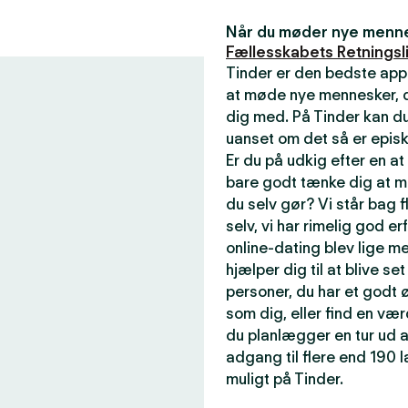
Når du møder nye mennes
Fællesskabets Retningsli
Tinder er den bedste app
at møde nye mennesker, de
dig med. På Tinder kan du
uanset om det så er episk
Er du på udkig efter en a
bare godt tænke dig at m
du selv gør? Vi står bag f
selv, vi har rimelig god er
online-dating blev lige me
hjælper dig til at blive se
personer, du har et godt ø
som dig, eller find en væ
du planlægger en tur ud a
adgang til flere end 190
muligt på Tinder.