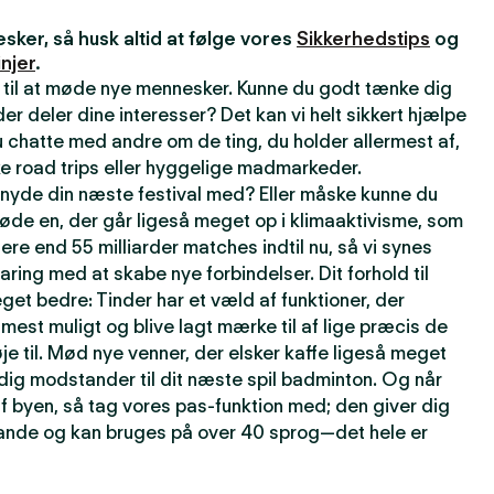
ker, så husk altid at følge vores
Sikkerhedstips
og
njer
.
 til at møde nye mennesker. Kunne du godt tænke dig
r deler dine interesser? Det kan vi helt sikkert hjælpe
 chatte med andre om de ting, du holder allermest af,
e road trips eller hyggelige madmarkeder.
t nyde din næste festival med? Eller måske kunne du
øde en, der går ligeså meget op i klimaaktivisme, som
lere end 55 milliarder matches indtil nu, så vi synes
faring med at skabe nye forbindelser. Dit forhold til
get bedre: Tinder har et væld af funktioner, der
t mest muligt og blive lagt mærke til af lige præcis de
je til. Mød nye venner, der elsker kaffe ligeså meget
rdig modstander til dit næste spil badminton. Og når
f byen, så tag vores pas-funktion med; den giver dig
 lande og kan bruges på over 40 sprog—det hele er