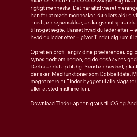
matches siden vi lancerede Swipe. Bag hver 
rigtigt menneske. Det har altid været meninge
hen for at møde mennesker, du ellers aldrig vi
crush, en rejsemakker, en langsomt spirende 
til noget ægte. Uanset hvad du leder efter – e
hvad du leder efter – giver Tinder dig rum til a
Opret en profil, angiv dine præferencer, og 
synes godt om nogen, og de også synes godt 
Derfra er det op til dig. Send en besked, pla
der sker. Med funktioner som Dobbeltdate, Mu
meget mere er Tinder bygget til alle slags for
eller et sted midt imellem.
Download Tinder-appen gratis til iOS og And