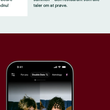
ndnu!
taler om at prøve.