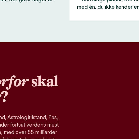
med én, du ikke kender e
rfor
skal
r?
, Astrologitilstand, Pas,
nder fortsat verdens mest
, med over 55 milliarder