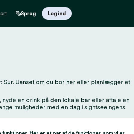
ort
Sprog
Log ind
: Sur. Uanset om du bor her eller planlægger et
 nyde en drink på den lokale bar eller aftale en
 mange muligheder med en dag i sightseeingens
 funktioner. Her er et par af de funktioner, som vi er