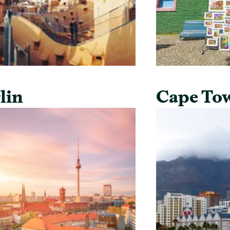
lin
Cape To