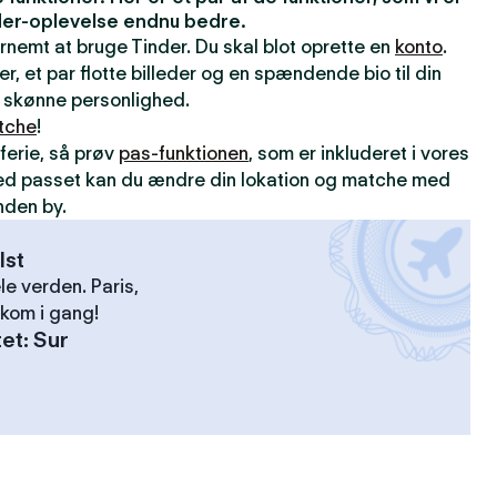
inder-oplevelse endnu bedre.
ernemt at bruge Tinder. Du skal blot oprette en
konto
.
er, et par flotte billeder og en spændende bio til din
din skønne personlighed.
tche
!
ferie, så prøv
pas-funktionen
, som er inkluderet i vores
ed passet kan du ændre din lokation og matche med
nden by.
lst
le verden. Paris,
kom i gang!
tet
:
Sur