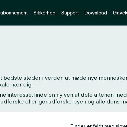
abonnement
Sikkerhed
Support
Download
Gavek
det bedste steder i verden at møde nye mennesker
kale nær dig.
ne interesse, finde en ny ven at dele aftenen med,
kke udforske eller genudforske byen og alle dens
Tinder er fyldt med sjove