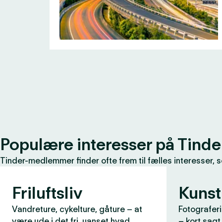
Populære interesser på Tinde
Tinder-medlemmer finder ofte frem til fælles interesser, 
Friluftsliv
Kunst
Vandreture, cykelture, gåture – at
Fotograferi
være ude i det fri, uanset hvad
– kort sagt