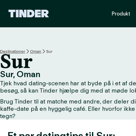
T
Produkt
i
n
d
e
r
s
Destinationer
Oman
Sur
Sur
s
t
a
Sur, Oman
r
Tjek hvad dating-scenen har at byde på i et af 
t
s
besøg, så kan Tinder hjælpe dig med at møde lo
i
Brug Tinder til at matche med andre, der deler di
d
kaffe-date på en hyggelig café. Eller hvorfor i
e
tegn?
Et par datingtips til Sur: