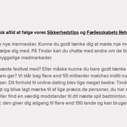
k altid at følge vores
Sikkerhedstips
og
Fællesskabets Retn
øde nye mennesker. Kunne du godt tænke dig at møde nye m
 hjælpe dig med. På Tinder kan du chatte med andre om de tin
r hyggelige madmarkeder.
 næste festival med? Eller måske kunne du bare godt tænke 
v gør? Vi står bag flere end 55 milliarder matches indtil nu,
er. Dit forhold til online-dating blev lige meget bedre: Tind
igt og blive lagt mærke til af lige præcis de personer, du har 
ller find en værdig modstander til dit næste spil badminton
; den giver dig adgang til flere end 190 lande og kan brug