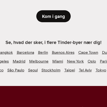
Kom i gang
Se, hvad der sker, i flere Tinder-byer nær dig!
angkok
Barcelona
Berlin
Buenos Aires
Cape Town
Du
geles
Madrid
Melbourne
Miami
New York
Oslo
Pari
co
São Paulo
Seoul
Stockholm
Taipei
Tel Aviv
Tokyo