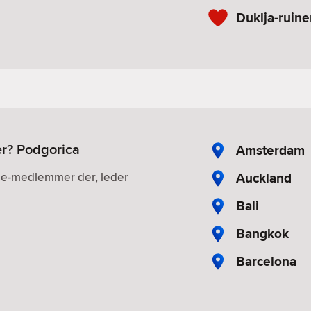
Duklja-ruine
er? Podgorica
Amsterdam
Auckland
gle-medlemmer der, leder
Bali
Bangkok
Barcelona