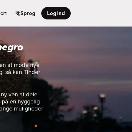
ort
Sprog
Log ind
negro
rden at møde nye
g, så kan Tinder
 ny ven at dele
e på en hyggelig
 mange muligheder