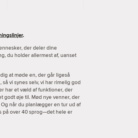
ingslinjer
.
ennesker, der deler dine
g, du holder allermest af, uanset
dig at møde en, der går ligeså
 så vi synes selv, vi har rimelig god
er har et væld af funktioner, der
et godt øje til. Mød nye venner, der
. Og når du planlægger en tur ud af
es på over 40 sprog—det hele er