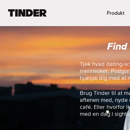
T
Produkt
i
n
d
e
Find
r
s
s
t
Tjek hvad dating-sc
a
mennesker: Podgori
r
hjælpe dig med at 
t
s
i
Brug Tinder til at 
d
aftenen med, nyde e
e
café. Eller hvorfor
med en dag i sight