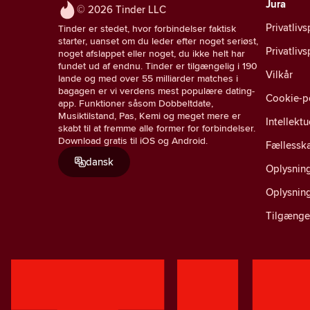
Jura
© 2026 Tinder LLC
Privatlivs
Tinder er stedet, hvor forbindelser faktisk
starter, uanset om du leder efter noget seriøst,
Privatliv
noget afslappet eller noget, du ikke helt har
fundet ud af endnu. Tinder er tilgængelig i 190
Vilkår
lande og med over 55 milliarder matches i
bagagen er vi verdens mest populære dating-
Cookie-po
app. Funktioner såsom Dobbeltdate,
Musiktilstand, Pas, Kemi og meget mere er
Intellekt
skabt til at fremme alle former for forbindelser.
Download gratis til iOS og Android.
Fællesska
dansk
Oplysning
Oplysnin
Tilgænge