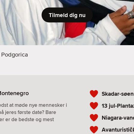
Tilmeld dig nu
Podgorica
 Montenegro
Skadar-søen
bedst at møde nye mennesker i
13 jul-Plant
på jeres første date? Bare
Niagara-van
. Her er de bedste og mest
Avanturistič