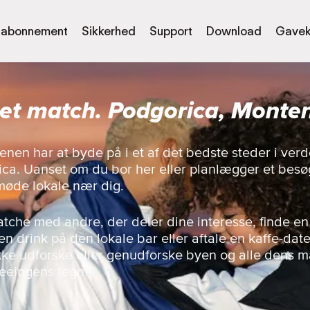
abonnement
Sikkerhed
Support
Download
Gavek
 et match. Podgorica, Monte
enen har at byde på i et af det bedste steder i ve
ca. Uanset om du bor her eller planlægger et besø
møde lokale nær dig.
matche med andre, der deler dine interesse, finde en
n drink på den lokale bar eller aftale en kaffe-dat
 ikke udforske eller genudforske byen og alle dens
seeingens tegn?