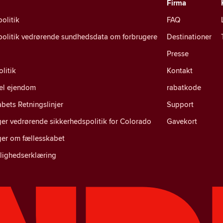
Firma
politik
FAQ
spolitik vedrørende sundhedsdata om forbrugere
Destinationer
Presse
litik
Kontakt
uel ejendom
rabatkode
bets Retningslinjer
Support
er vedrørende sikkerhedspolitik for Colorado
Gavekort
ger om fællesskabet
lighedserklæring