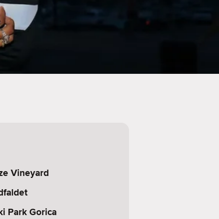
aze Vineyard
dfaldet
ki Park Gorica