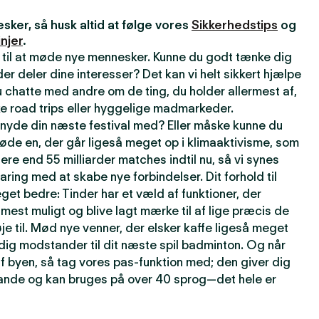
ker, så husk altid at følge vores
Sikkerhedstips
og
njer
.
 til at møde nye mennesker. Kunne du godt tænke dig
r deler dine interesser? Det kan vi helt sikkert hjælpe
 chatte med andre om de ting, du holder allermest af,
e road trips eller hyggelige madmarkeder.
t nyde din næste festival med? Eller måske kunne du
øde en, der går ligeså meget op i klimaaktivisme, som
lere end 55 milliarder matches indtil nu, så vi synes
faring med at skabe nye forbindelser. Dit forhold til
get bedre: Tinder har et væld af funktioner, der
t mest muligt og blive lagt mærke til af lige præcis de
je til. Mød nye venner, der elsker kaffe ligeså meget
rdig modstander til dit næste spil badminton. Og når
f byen, så tag vores pas-funktion med; den giver dig
 lande og kan bruges på over 40 sprog—det hele er