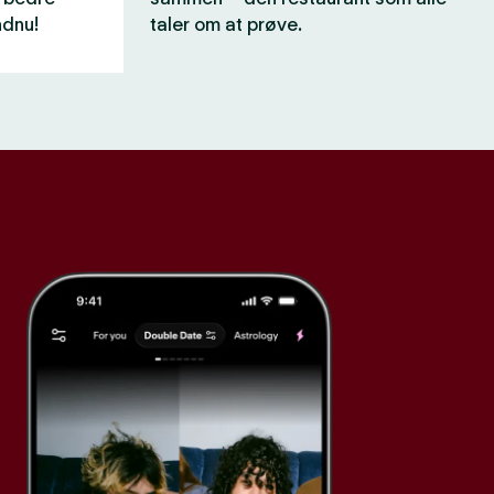
ndnu!
taler om at prøve.