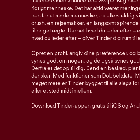
matches siden vi lancerede Swipe. Bag hver 
rigtigt menneske. Det har altid været meninge
hen for at møde mennesker, du ellers aldrig vi
crush, en rejsemakker, en langsomt spirende 
til noget ægte. Uanset hvad du leder efter – e
hvad du leder efter – giver Tinder dig rum til a
Opret en profil, angiv dine præferencer, og 
synes godt om nogen, og de også synes godt 
Derfra er det op til dig. Send en besked, pla
der sker. Med funktioner som Dobbeltdate, Mu
meget mere er Tinder bygget til alle slags for
eller et sted midt imellem.
Download Tinder-appen gratis til iOS og And