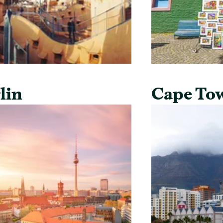
lin
Cape To