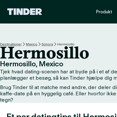
T
Produkt
i
n
d
e
r
s
Destinationer
Mexico
Sonora
Hermosillo
Hermosillo
s
t
a
Hermosillo, Mexico
r
Tjek hvad dating-scenen har at byde på i et af 
t
s
planlægger et besøg, så kan Tinder hjælpe dig 
i
Brug Tinder til at matche med andre, der deler di
d
kaffe-date på en hyggelig café. Eller hvorfor i
e
tegn?
Et par datingtips til Hermosi