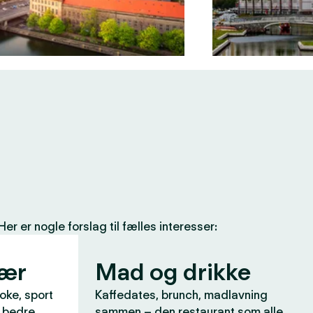
 er nogle forslag til fælles interesser:
vær
Mad og drikke
aoke, sport
Kaffedates, brunch, madlavning
r bedre
sammen – den restaurant som alle