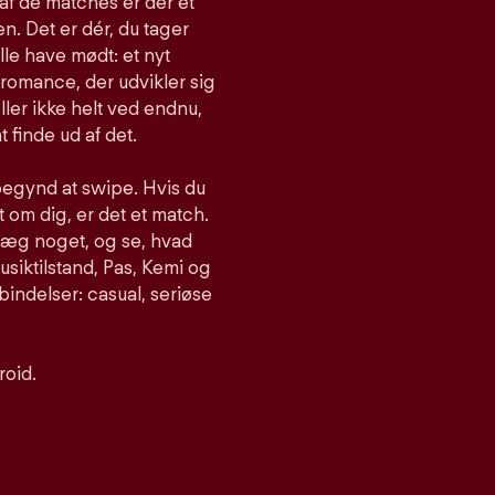
af de matches er der et
n. Det er dér, du tager
lle have mødt: et nyt
romance, der udvikler sig
ller ikke helt ved endnu,
t finde ud af det.
begynd at swipe. Hvis du
om dig, er det et match.
nlæg noget, og se, hvad
siktilstand, Pas, Kemi og
bindelser: casual, seriøse
roid.