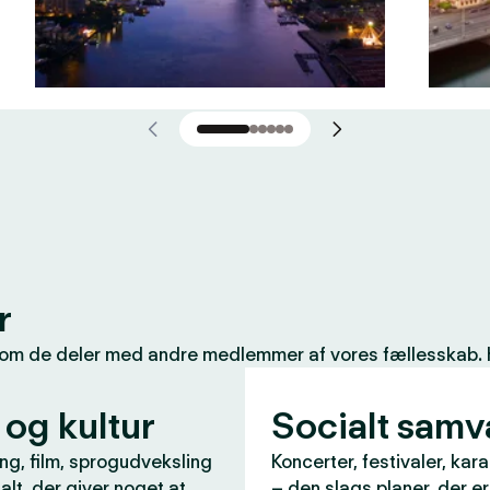
r
som de deler med andre medlemmer af vores fællesskab. Her
 og kultur
Socialt sam
ng, film, sprogudveksling
Koncerter, festivaler, kar
 alt, der giver noget at
– den slags planer, der e