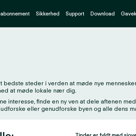
abonnement
Sikkerhed
Support
Download
Gavek
det bedste steder i verden at møde nye mennesker
med at møde lokale nær dig.
ne interesse, finde en ny ven at dele aftenen med,
kke udforske eller genudforske byen og alle dens
llo:
Tinder er fyldt med sjove