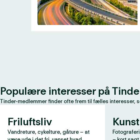
Populære interesser på Tinde
Tinder-medlemmer finder ofte frem til fælles interesser, 
Friluftsliv
Kunst
Vandreture, cykelture, gåture – at
Fotograferi
være ude i det fri, uanset hvad
– kort sagt