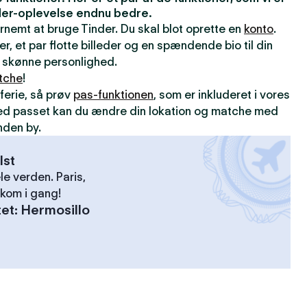
inder-oplevelse endnu bedre.
ernemt at bruge Tinder. Du skal blot oprette en
konto
.
er, et par flotte billeder og en spændende bio til din
din skønne personlighed.
tche
!
ferie, så prøv
pas-funktionen
, som er inkluderet i vores
ed passet kan du ændre din lokation og matche med
nden by.
lst
le verden. Paris,
kom i gang!
tet
:
Hermosillo