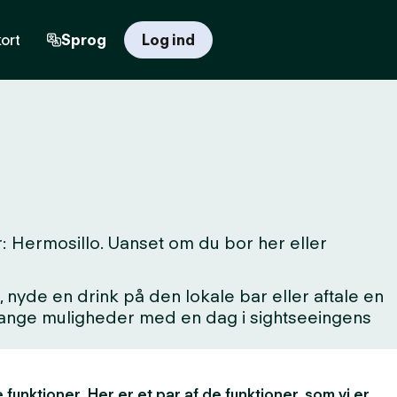
ort
Sprog
Log ind
: Hermosillo. Uanset om du bor her eller
 nyde en drink på den lokale bar eller aftale en
 mange muligheder med en dag i sightseeingens
 funktioner. Her er et par af de funktioner, som vi er