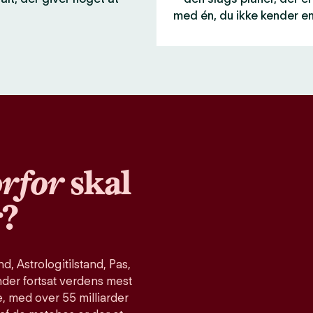
med én, du ikke kender e
rfor
skal
r?
, Astrologitilstand, Pas,
nder fortsat verdens mest
, med over 55 milliarder