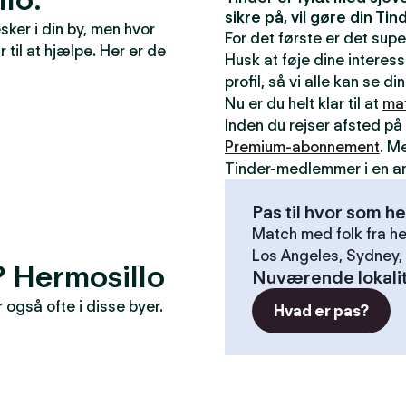
sikre på, vil gøre din T
ker i din by, men hvor
For det første er det sup
r til at hjælpe. Her er de
Husk at føje dine interess
profil, så vi alle kan se 
Nu er du helt klar til at
ma
Inden du rejser afsted på 
Premium-abonnement
. M
Tinder-medlemmer i en a
Pas til hvor som he
Match med folk fra he
Los Angeles, Sydney, 
r? Hermosillo
Nuværende lokali
også ofte i disse byer.
Hvad er pas?