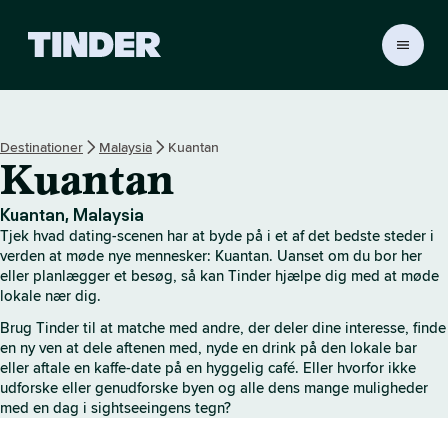
T
i
n
d
e
Destinationer
Malaysia
Kuantan
r
Kuantan
s
s
t
Kuantan, Malaysia
a
Tjek hvad dating-scenen har at byde på i et af det bedste steder i
r
verden at møde nye mennesker: Kuantan. Uanset om du bor her
t
eller planlægger et besøg, så kan Tinder hjælpe dig med at møde
lokale nær dig.
s
i
Brug Tinder til at matche med andre, der deler dine interesse, finde
d
en ny ven at dele aftenen med, nyde en drink på den lokale bar
e
eller aftale en kaffe-date på en hyggelig café. Eller hvorfor ikke
udforske eller genudforske byen og alle dens mange muligheder
med en dag i sightseeingens tegn?