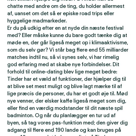
chatte med andre om de ting, du holder allermest
af, uanset om det så er episke road trips eller
hyggelige madmarkeder.
Er du på udkig efter en at nyde din næste festival
med? Eller måske kunne du bare godt tænke dig at
møde en, der går ligeså meget op i klimaaktivisme,
som du selv gør? Vi står bag flere end 55 milliarder
matches indtil nu, så vi synes selv, vi har rimelig
god erfaring med at skabe nye forbindelser. Dit
forhold til online-dating blev lige meget bedre:
Tinder har et væld af funktioner, der hjælper dig til
at blive set mest muligt og blive lagt mærke til af
lige præcis de personer, du har et godt øje til. Mød
nye venner, der elsker kaffe ligeså meget som dig,
eller find en værdig modstander til dit næste spil
badminton. Og når du planlægger en tur ud af
byen, så tag vores pas-funktion med; den giver dig
adgang til flere end 190 lande og kan bruges på