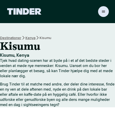
T
i
n
d
e
Destinationer
Kenya
Kisumu
r
Kisumu
s
s
t
Kisumu, Kenya
a
Tjek hvad dating-scenen har at byde på i et af det bedste steder i
r
verden at møde nye mennesker: Kisumu. Uanset om du bor her
t
eller planlægger et besøg, så kan Tinder hjælpe dig med at møde
lokale nær dig.
s
i
Brug Tinder til at matche med andre, der deler dine interesse, finde
d
en ny ven at dele aftenen med, nyde en drink på den lokale bar
e
eller aftale en kaffe-date på en hyggelig café. Eller hvorfor ikke
udforske eller genudforske byen og alle dens mange muligheder
med en dag i sightseeingens tegn?