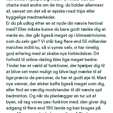
chatte med andre om de ting, du holder allermest
af, uanset om det så er episke road trips eller
hyggelige madmarkeder.
Er du på udkig efter en at nyde din næste festival
med? Eller måske kunne du bare godt tænke dig at
møde en, der går ligeså meget op i klimaaktivisme,
som du selv gør? Vi står bag flere end 55 milliarder
matches indtil nu, så vi synes selv, vi har rimelig
god erfaring med at skabe nye forbindelser. Dit
forhold til online-dating blev lige meget bedre:
Tinder har et væld af funktioner, der hjælper dig til
at blive set mest muligt og blive lagt mærke til af
lige præcis de personer, du har et godt øje til. Mød
nye venner, der elsker kaffe ligeså meget som dig,
eller find en værdig modstander til dit næste spil
badminton. Og når du planlægger en tur ud af
byen, så tag vores pas-funktion med; den giver dig
adgang til flere end 190 lande og kan bruges på