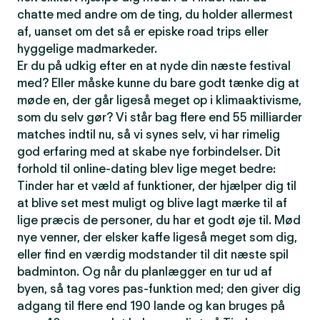
chatte med andre om de ting, du holder allermest
af, uanset om det så er episke road trips eller
hyggelige madmarkeder.
Er du på udkig efter en at nyde din næste festival
med? Eller måske kunne du bare godt tænke dig at
møde en, der går ligeså meget op i klimaaktivisme,
som du selv gør? Vi står bag flere end 55 milliarder
matches indtil nu, så vi synes selv, vi har rimelig
god erfaring med at skabe nye forbindelser. Dit
forhold til online-dating blev lige meget bedre:
Tinder har et væld af funktioner, der hjælper dig til
at blive set mest muligt og blive lagt mærke til af
lige præcis de personer, du har et godt øje til. Mød
nye venner, der elsker kaffe ligeså meget som dig,
eller find en værdig modstander til dit næste spil
badminton. Og når du planlægger en tur ud af
byen, så tag vores pas-funktion med; den giver dig
adgang til flere end 190 lande og kan bruges på