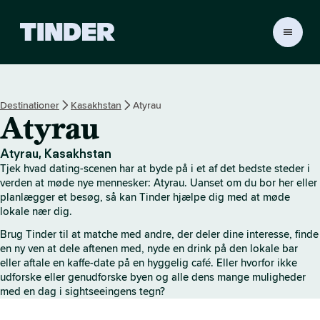
T
i
n
d
e
Destinationer
Kasakhstan
Atyrau
r
Atyrau
s
s
t
Atyrau, Kasakhstan
a
Tjek hvad dating-scenen har at byde på i et af det bedste steder i
r
verden at møde nye mennesker: Atyrau. Uanset om du bor her eller
t
planlægger et besøg, så kan Tinder hjælpe dig med at møde
lokale nær dig.
s
i
Brug Tinder til at matche med andre, der deler dine interesse, finde
d
en ny ven at dele aftenen med, nyde en drink på den lokale bar
e
eller aftale en kaffe-date på en hyggelig café. Eller hvorfor ikke
udforske eller genudforske byen og alle dens mange muligheder
med en dag i sightseeingens tegn?