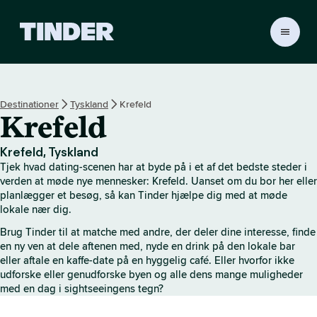
T
i
n
d
e
Destinationer
Tyskland
Krefeld
r
Krefeld
s
s
t
Krefeld, Tyskland
a
Tjek hvad dating-scenen har at byde på i et af det bedste steder i
r
verden at møde nye mennesker: Krefeld. Uanset om du bor her eller
t
planlægger et besøg, så kan Tinder hjælpe dig med at møde
lokale nær dig.
s
i
Brug Tinder til at matche med andre, der deler dine interesse, finde
d
en ny ven at dele aftenen med, nyde en drink på den lokale bar
e
eller aftale en kaffe-date på en hyggelig café. Eller hvorfor ikke
udforske eller genudforske byen og alle dens mange muligheder
med en dag i sightseeingens tegn?