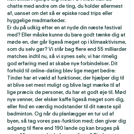
chatte med andre om de ting, du holder allermest
af, uanset om det så er episke road trips eller
hyggelige madmarkeder.
Er du på udkig efter en at nyde din næste festival
med? Eller måske kunne du bare godt tænke dig at
møde en, der går ligeså meget op i klimaaktivisme,
som du selv gør? Vi står bag flere end 55 milliarder
matches indtil nu, så vi synes selv, vi har rimelig
god erfaring med at skabe nye forbindelser. Dit
forhold til online-dating blev lige meget bedre:
Tinder har et væld af funktioner, der hjælper dig til
at blive set mest muligt og blive lagt mærke til af
lige præcis de personer, du har et godt øje til. Mød
nye venner, der elsker kaffe ligeså meget som dig,
eller find en værdig modstander til dit næste spil
badminton. Og når du planlægger en tur ud af
byen, så tag vores pas-funktion med; den giver dig
adgang til flere end 190 lande og kan bruges på