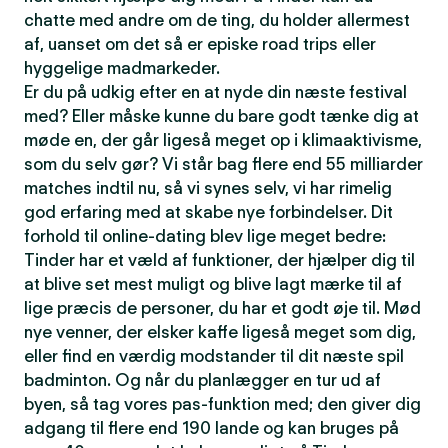
chatte med andre om de ting, du holder allermest
af, uanset om det så er episke road trips eller
hyggelige madmarkeder.
Er du på udkig efter en at nyde din næste festival
med? Eller måske kunne du bare godt tænke dig at
møde en, der går ligeså meget op i klimaaktivisme,
som du selv gør? Vi står bag flere end 55 milliarder
matches indtil nu, så vi synes selv, vi har rimelig
god erfaring med at skabe nye forbindelser. Dit
forhold til online-dating blev lige meget bedre:
Tinder har et væld af funktioner, der hjælper dig til
at blive set mest muligt og blive lagt mærke til af
lige præcis de personer, du har et godt øje til. Mød
nye venner, der elsker kaffe ligeså meget som dig,
eller find en værdig modstander til dit næste spil
badminton. Og når du planlægger en tur ud af
byen, så tag vores pas-funktion med; den giver dig
adgang til flere end 190 lande og kan bruges på