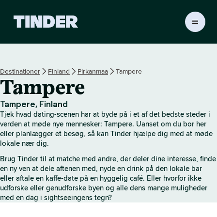
T
i
n
d
e
Destinationer
Finland
Pirkanmaa
Tampere
r
Tampere
s
s
t
Tampere, Finland
a
Tjek hvad dating-scenen har at byde på i et af det bedste steder i
r
verden at møde nye mennesker: Tampere. Uanset om du bor her
t
eller planlægger et besøg, så kan Tinder hjælpe dig med at møde
lokale nær dig.
s
i
Brug Tinder til at matche med andre, der deler dine interesse, finde
d
en ny ven at dele aftenen med, nyde en drink på den lokale bar
e
eller aftale en kaffe-date på en hyggelig café. Eller hvorfor ikke
udforske eller genudforske byen og alle dens mange muligheder
med en dag i sightseeingens tegn?