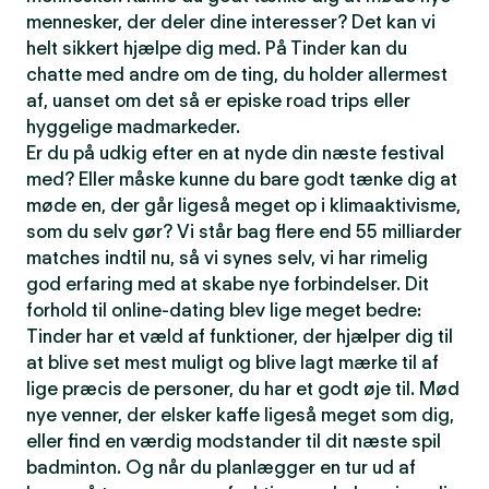
mennesker, der deler dine interesser? Det kan vi
helt sikkert hjælpe dig med. På Tinder kan du
chatte med andre om de ting, du holder allermest
af, uanset om det så er episke road trips eller
hyggelige madmarkeder.
Er du på udkig efter en at nyde din næste festival
med? Eller måske kunne du bare godt tænke dig at
møde en, der går ligeså meget op i klimaaktivisme,
som du selv gør? Vi står bag flere end 55 milliarder
matches indtil nu, så vi synes selv, vi har rimelig
god erfaring med at skabe nye forbindelser. Dit
forhold til online-dating blev lige meget bedre:
Tinder har et væld af funktioner, der hjælper dig til
at blive set mest muligt og blive lagt mærke til af
lige præcis de personer, du har et godt øje til. Mød
nye venner, der elsker kaffe ligeså meget som dig,
eller find en værdig modstander til dit næste spil
badminton. Og når du planlægger en tur ud af