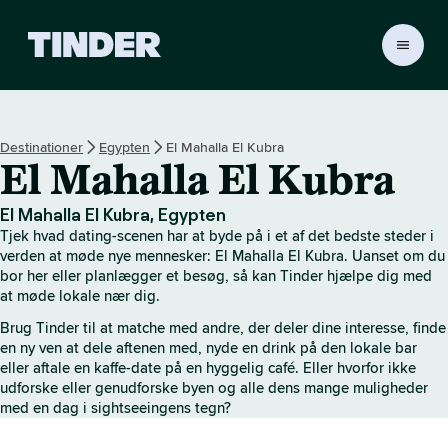
T
i
n
d
e
Destinationer
Egypten
El Mahalla El Kubra
r
El Mahalla El Kubra
s
s
t
El Mahalla El Kubra, Egypten
a
Tjek hvad dating-scenen har at byde på i et af det bedste steder i
r
verden at møde nye mennesker: El Mahalla El Kubra. Uanset om du
t
bor her eller planlægger et besøg, så kan Tinder hjælpe dig med
at møde lokale nær dig.
s
i
Brug Tinder til at matche med andre, der deler dine interesse, finde
d
en ny ven at dele aftenen med, nyde en drink på den lokale bar
e
eller aftale en kaffe-date på en hyggelig café. Eller hvorfor ikke
udforske eller genudforske byen og alle dens mange muligheder
med en dag i sightseeingens tegn?