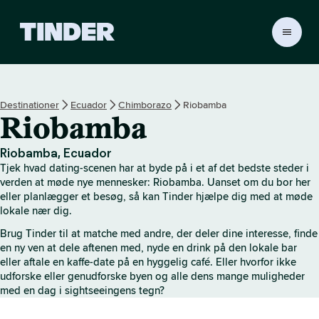
T
i
n
d
e
Destinationer
Ecuador
Chimborazo
Riobamba
r
Riobamba
s
s
t
Riobamba, Ecuador
a
Tjek hvad dating-scenen har at byde på i et af det bedste steder i
r
verden at møde nye mennesker: Riobamba. Uanset om du bor her
t
eller planlægger et besøg, så kan Tinder hjælpe dig med at møde
lokale nær dig.
s
i
Brug Tinder til at matche med andre, der deler dine interesse, finde
d
en ny ven at dele aftenen med, nyde en drink på den lokale bar
e
eller aftale en kaffe-date på en hyggelig café. Eller hvorfor ikke
udforske eller genudforske byen og alle dens mange muligheder
med en dag i sightseeingens tegn?