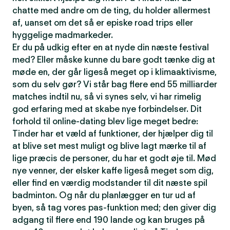
chatte med andre om de ting, du holder allermest
af, uanset om det så er episke road trips eller
hyggelige madmarkeder.
Er du på udkig efter en at nyde din næste festival
med? Eller måske kunne du bare godt tænke dig at
møde en, der går ligeså meget op i klimaaktivisme,
som du selv gør? Vi står bag flere end 55 milliarder
matches indtil nu, så vi synes selv, vi har rimelig
god erfaring med at skabe nye forbindelser. Dit
forhold til online-dating blev lige meget bedre:
Tinder har et væld af funktioner, der hjælper dig til
at blive set mest muligt og blive lagt mærke til af
lige præcis de personer, du har et godt øje til. Mød
nye venner, der elsker kaffe ligeså meget som dig,
eller find en værdig modstander til dit næste spil
badminton. Og når du planlægger en tur ud af
byen, så tag vores pas-funktion med; den giver dig
adgang til flere end 190 lande og kan bruges på